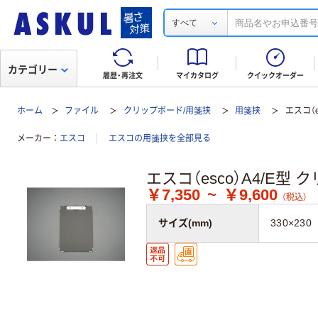
すべて
カテゴリー
履歴・再注文
マイカタログ
クイックオーダー
ホーム
ファイル
クリップボード/用箋挟
用箋挟
エスコ（e
メーカー
エスコ
エスコの用箋挟を全部見る
エスコ（esco）A4/E型 
￥7,350
~
￥9,600
（税込）
サイズ(mm)
330×230