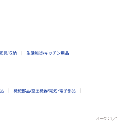
家具/収納
生活雑貨/キッチン用品
品
機械部品/空圧機器/電気・電子部品
ページ：
1
／
1