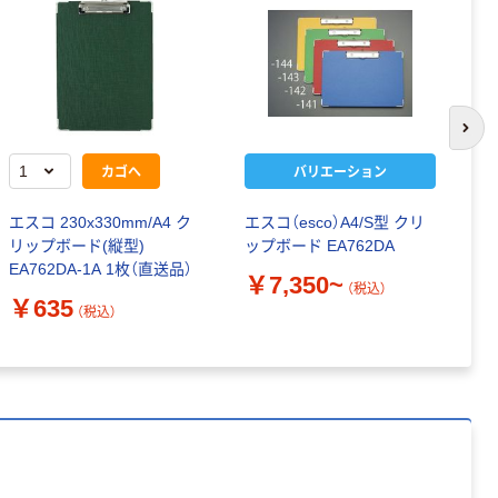
次の
カゴへ
バリエーション
エスコ 230x330mm/A4 ク
エスコ（esco）A4/S型 クリ
エ
リップボード(縦型)
ップボード EA762DA
ッ
EA762DA-1A 1枚（直送品）
￥7,350~
￥
（税込）
￥635
（税込）