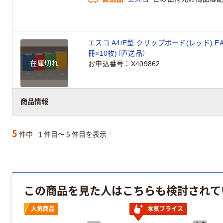
エスコ A4/E型 クリップボード(レッド) EA76
冊×10枚)（直送品）
在庫切れ
お申込番号
X409862
商品情報
5
件中
1 件目〜 5 件目を表示
この商品を見た人はこちらも検討されて
人気商品
本気プライス