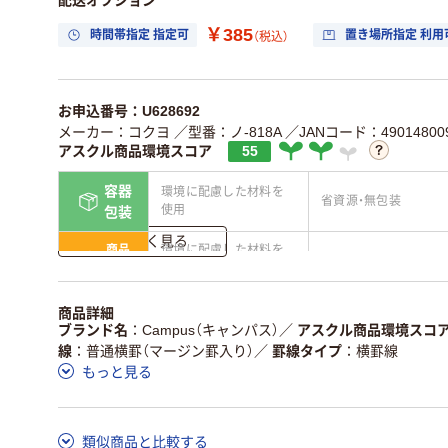
￥385
時間帯指定 指定可
置き場所指定 利用
（税込）
お申込番号：U628692
メーカー：コクヨ
／型番：ノ-818A
／JANコード：490148009
アスクル商品環境スコア
55
容器
環境に配慮した材料を
省資源・無包装
使用
包装
詳しく見る
商品
環境に配慮した材料を
省資源・省エネ・節水
本体
使用
独自の回収スキームが
アスクルで資源循環し
商品詳細
仕組
ある
ている
ブランド名
Campus（キャンパス）
／
アスクル商品環境スコ
線
普通横罫（マージン罫入り）
／
罫線タイプ
横罫線
この商品の環境配慮ポイントです。詳しくはページ下部の商品
もっと見る
ア詳細／加点項目
」で確認できます。
類似商品と比較する