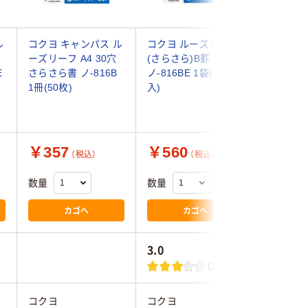
ル
コクヨ キャンパス ル
コクヨ ルーズリーフ
コクヨ 
ーズリーフ A4 30穴
(さらさら)B罫 A4
(さらさら
E
さらさら書 ノ-816B
ノ-816BE 1袋(100枚
A4 ノ-8
1冊(50枚)
入)
ト(50枚)
￥357
￥560
￥437
（税込）
（税込）
数量
数量
数量
カゴへ
カゴへ
3.0
(2)
コクヨ
コクヨ
コクヨ