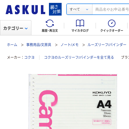
すべて
カテゴリー
履歴・再注文
マイカタログ
クイックオーダー
ホーム
事務用品/文房具
ノート/メモ
ルーズリーフ/バインダー
メーカー
コクヨ
コクヨのルーズリーフ/バインダーを全て見る
ブラ