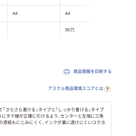
A4
A4
A4
30穴
30穴
横罫線
横罫線
6mm
6mm
商品情報を印刷する
50～80枚未満
100枚
50～80
アスクル商品環境スコアとは
て「さらさら書ける」タイプと「しっかり書ける」タイプ
うにタテ線が正確に引けるよう、センターと左端に三角
らの原紙もにじみにくく、インクが裏に透けにくいコクヨ