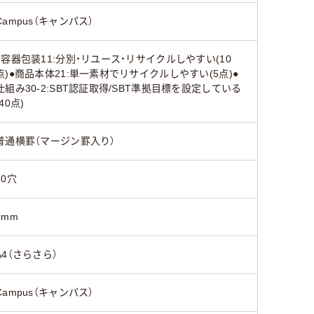
Campus（キャンパス）
●容器包装11:分別・リユース・リサイクルしやすい(10
点)●商品本体21:単一素材でリサイクルしやすい(5点)●
仕組み30-2:SBT認証取得/SBT準拠目標を設定している
(40点)
普通横罫（マージン罫入り）
30穴
7mm
A4（さらさら）
Campus（キャンパス）