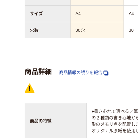
サイズ
A4
A4
穴数
30穴
30
罫線タイプ
横罫線
横罫
罫線幅
7mm
7m
商品詳細
商品情報の誤りを報告
枚数
50枚
100
アスクル商品環境
55
スコア
●書き心地で選べる／筆
の２種類の書き心地か
商品の特徴
形のメモリ点を配置しま
オリジナル原紙を使用