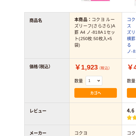
本商品：
コクヨ ルー
コク
商品名
ズリーフ(さらさら)A
ス 
罫 A4 ノ-818A 1セッ
ズリ
ト(250枚:50枚入×5
横罫
袋)
る 
ノ-8
￥1,923
￥4
価格（税込）
（税込）
数量
数量
カゴへ
4.6
レビュー
メーカー
コクヨ
コク