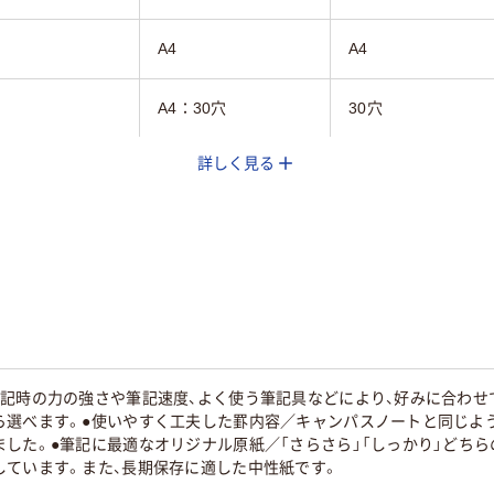
A4
A4
A4：30穴
30穴
詳しく見る
線
無地
無地
m
枚
100枚
100～150枚未満
記時の力の強さや筆記速度、よく使う筆記具などにより、好みに合わせ
ら選べます。●使いやすく工夫した罫内容／キャンパスノートと同じよ
した。●筆記に最適なオリジナル原紙／「さらさら」「しっかり」どち
しています。また、長期保存に適した中性紙です。