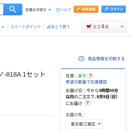
ヘルプ
各種お手続き
0
スイートポイント
あとで買う
カゴ
点
商品情報を印刷する
-818A 1セット
在庫：
あり
希望の数量で在庫確認
お届け日：今から
3時間50分
以内
のご注文で、
8月9日（日）
にお届け
お届け先：