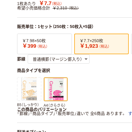
￥7.7
1枚あたり
（税込）
希望小売価格合計
￥2,310
（税込）
販売単位：1セット（250枚：50枚入×5袋）
￥7.98×50枚
￥7.7×250枚
￥399
￥1,923
（税込）
（税込）
罫線
商品タイプを選択
B5（しっかり）
A4（さらさら）
この商品のバリエーション
「罫線」「商品タイプ」「販売単位」違いで 全6商品 あります。
配送オプション