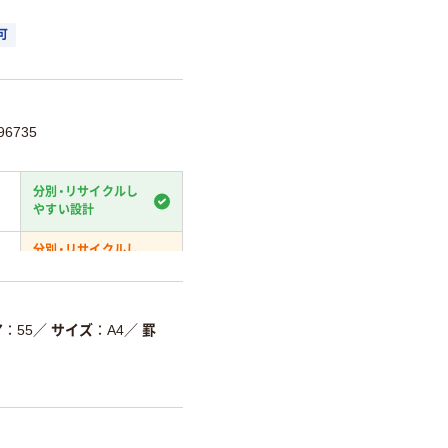
可
6735
分別・リサイクルし
やすい設計
分別・リサイクルし
やすい設計
温室効果ガスなどの
削減
ア
55
／
サイズ
A4
／
罫
詳細「
アスクル商品環境スコ