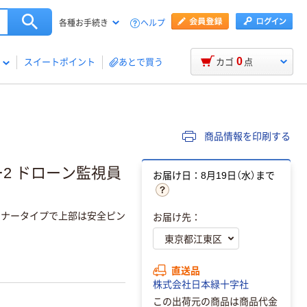
ヘルプ
各種お手続き
0
スイートポイント
あとで買う
カゴ
点
商品情報を印刷する
ー2 ドローン監視員
お届け日：8月19日（水）まで
スナータイプで上部は安全ピン
お届け先：
直送品
株式会社日本緑十字社
この出荷元の商品は商品代金