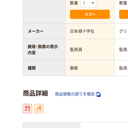
数量
数量
カゴへ
メーカー
日本緑十字社
グリ
腕章・胸章の表示
監視員
監視
内容
種類
腕章
監視
商品詳細
商品情報の誤りを報告