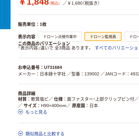
￥1,848
／￥1,680（税抜き）
（税込）
販売単位：1枚
ドローン点検作業中
ドローン監視員
ドロ
表示内容
この商品のバリエーション
「表示内容」違いで 全3商品 あります。
すべてのバリエーショ
お申込番号：U731684
メーカー：日本緑十字社
／型番：139002
／JANコード：49321
商品詳細
材質
軟質塩ビ
／
仕様
面ファスター・上部クリップピン付
／
／
サイズ
H90×400mm
／
原産国
日本
もっと見る
類似商品と比較する