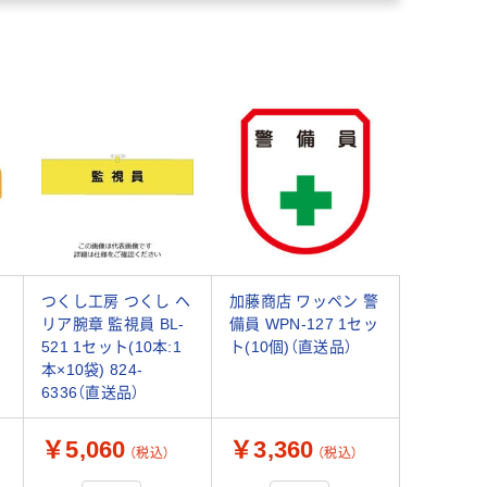
つくし工房 つくし ヘ
加藤商店 ワッペン 警
リア腕章 監視員 BL-
備員 WPN-127 1セッ
521 1セット(10本:1
ト(10個)（直送品）
本×10袋) 824-
6336（直送品）
￥5,060
￥3,360
（税込）
（税込）