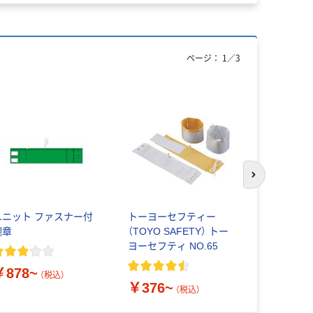
ページ：
1
／
3
次のスライド
ユニット ファスナー付
トーヨーセフティー
サンエス技
腕章
（TOYO SAFETY） トー
ックテープ
ヨーセフティ NO.65
横差し込み
￥878~
￥258~
（税込）
￥376~
（税込）