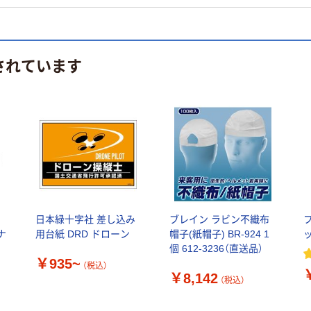
されています
日本緑十字社 差し込み
ブレイン ラビン不織布
ナ
用台紙 DRD ドローン
帽子(紙帽子) BR-924 1
個 612-3236（直送品）
￥935~
リ
（税込）
￥8,142
（税込）