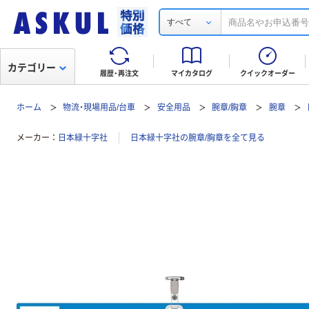
すべて
カテゴリー
履歴・再注文
マイカタログ
クイックオーダー
ホーム
物流・現場用品/台車
安全用品
腕章/胸章
腕章
メーカー
日本緑十字社
日本緑十字社の腕章/胸章を全て見る