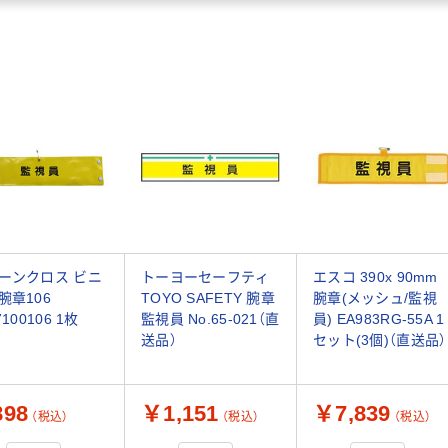
ーンクロス ビニ
トーヨーセーフティ
エスコ 390x 90mm
腕章106
TOYO SAFETY 腕章
腕章(メッシュ/監視
7100106 1枚
監視員 No.65-021（直
員) EA983RG-55A 1
送品）
セット(3個)（直送品）
98
￥1,151
￥7,839
（税込）
（税込）
（税込）