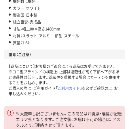
梱包数：1梱包
カラー：ホワイト
製造国：日本製
組立目安：完成品
寸法：幅1100×高さ1480mm
材質：スラット：アルミ 部品：スチール
質量：1.64
備考（ご注意）
【返品について】お客様のご都合による返品はお受けできません。
※ヨコ型ブラインドの構造上、上部は遮蔽性が高く下部へ下がるほ
ど遮蔽性は低下します。遮蔽性を重視する場合はカーテンを併用す
ることをお勧めします。
ご購入の際は、ご利用ガイド「
ご利用ガイド
」を必ずご確認の上、お
申し込みください。
※大変申し訳ございません。この商品は沖縄県・離島が配送
エリア外となります。ご注文後、お届け不可の場合は、アス
クルよりご連絡させて頂きます。