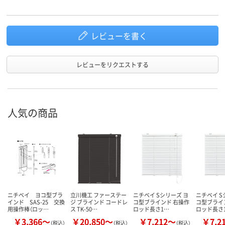
レビューを書く
レビューをリクエストする
人気の商品
ニチベイ ヨコ型ブラ
立川機工 ファーステー
ニチベイ Sシリーズ ヨ
ニチベイ S
インド SAS-25 交換
ジ ブラインド コードレ
コ型ブラインド 右操作
コ型ブライ
用操作棒（ロッ…
ス TK-50…
ロッド長さ1…
ロッド長さ
￥3,366～
￥20,850～
￥7,212～
￥7,2
（税込）
（税込）
（税込）