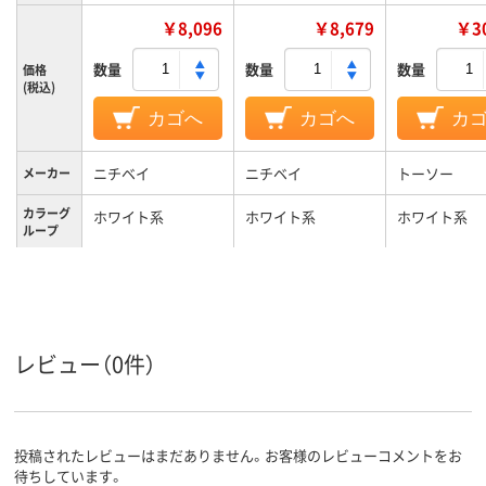
￥8,096
￥8,679
￥30
数量
数量
数量
価格
(税込)
カゴへ
カゴへ
カ
ニチベイ
ニチベイ
トーソー
メーカー
カラーグ
ホワイト系
ホワイト系
ホワイト系
ループ
1年
1年
保証期間
レビュー（0件）
投稿されたレビューはまだありません。お客様のレビューコメントをお
待ちしています。