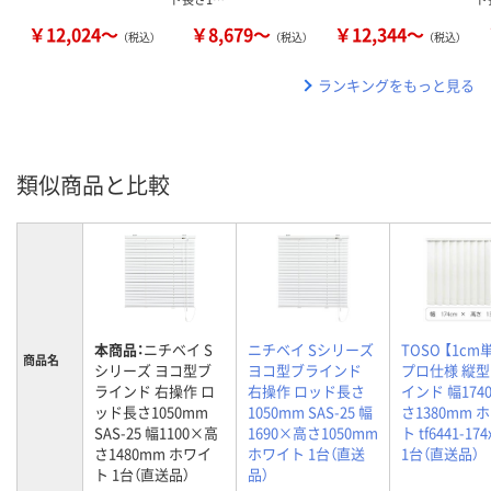
￥12,024～
￥8,679～
￥12,344～
（税込）
（税込）
（税込）
ランキングをもっと見る
類似商品と比較
本商品：
ニチベイ S
ニチベイ Sシリーズ
TOSO 【1cm
商品名
シリーズ ヨコ型ブ
ヨコ型ブラインド
プロ仕様 縦
ラインド 右操作 ロ
右操作 ロッド長さ
インド 幅174
ッド長さ1050mm
1050mm SAS-25 幅
さ1380mm 
SAS-25 幅1100×高
1690×高さ1050mm
ト tf6441-174
さ1480mm ホワイ
ホワイト 1台（直送
1台（直送品）
ト 1台（直送品）
品）