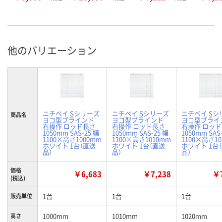
他のバリエーション
ニチベイ Sシリーズ
ニチベイ Sシリーズ
ニチベイ Sシ
商品名
ヨコ型ブラインド
ヨコ型ブラインド
ヨコ型ブライ
右操作 ロッド長さ
右操作 ロッド長さ
右操作 ロッ
1050mm SAS-25 幅
1050mm SAS-25 幅
1050mm SAS
1100×高さ1000mm
1100×高さ1010mm
1100×高さ1
ホワイト 1台（直送
ホワイト 1台（直送
ホワイト 1台
品）
品）
品）
価格
￥6,683
￥7,238
￥7
(税込)
1台
1台
1台
販売単位
1000mm
1010mm
1020mm
高さ