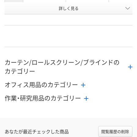
お申込番
詳しく見る
U763381
U763382
U763383
号
直送品
直送品
直送品
在庫
8月24日（月）まで
8月24日（月）まで
8月24日（月）
お届け日
数量
数量
数量
カーテン/ロールスクリーン/ブラインドの
カゴへ
カゴへ
カ
カテゴリー
オフィス用品のカテゴリー
作業・研究用品のカテゴリー
あなたが最近チェックした商品
閲覧履歴の削除