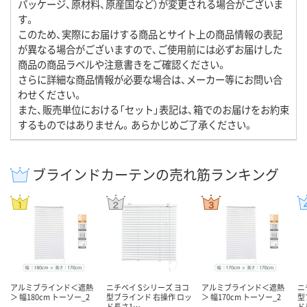
パッケージ、原材料、原産国など）が変更される場合がございま
す。
このため、実際にお届けする商品とサイト上の商品情報の表記
が異なる場合がございますので、ご使用前には必ずお届けした
商品の商品ラベルや注意書きをご確認ください。
さらに詳細な商品情報が必要な場合は、メーカー等にお問い合
わせください。
また、販売単位における「セット」表記は、箱でのお届けをお約束
するものではありません。あらかじめご了承ください。
ブラインドカーテンの売れ筋ランキング
アルミブラインド＜遮熱
ニチベイ Sシリーズ ヨコ
アルミブラインド＜遮熱
ニ
＞ 幅180cm トーソー_2
型ブラインド 右操作 ロッ
＞ 幅170cm トーソー_2
型
ド長さ1…
ド