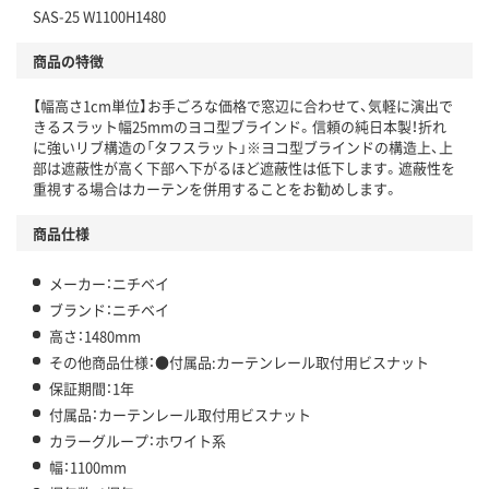
SAS-25 W1100H1480
商品の特徴
【幅高さ1cm単位】お手ごろな価格で窓辺に合わせて、気軽に演出で
きるスラット幅25mmのヨコ型ブラインド。信頼の純日本製！折れ
に強いリブ構造の「タフスラット」※ヨコ型ブラインドの構造上、上
部は遮蔽性が高く下部へ下がるほど遮蔽性は低下します。遮蔽性を
重視する場合はカーテンを併用することをお勧めします。
商品仕様
メーカー：ニチベイ
ブランド：ニチベイ
高さ：1480mm
その他商品仕様：●付属品:カーテンレール取付用ビスナット
保証期間：1年
付属品：カーテンレール取付用ビスナット
カラーグループ：ホワイト系
幅：1100mm