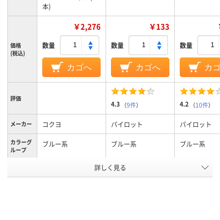
本)
￥2,276
￥133
数量
数量
数量
価格
(税込)
カゴへ
カゴへ
カ
評価
4.3
4.2
（
9件
）
（
10件
）
コクヨ
パイロット
パイロット
メーカー
カラーグ
ブルー系
ブルー系
ブルー系
ループ
詳しく見る
細字
中字丸芯、中字
細字丸芯、細
太さ
ボードマーカー、補
カートリッジ交換
カートリッジ
充式本体
式、直液式、交換式本
式、直液式、
タイプ
体
体