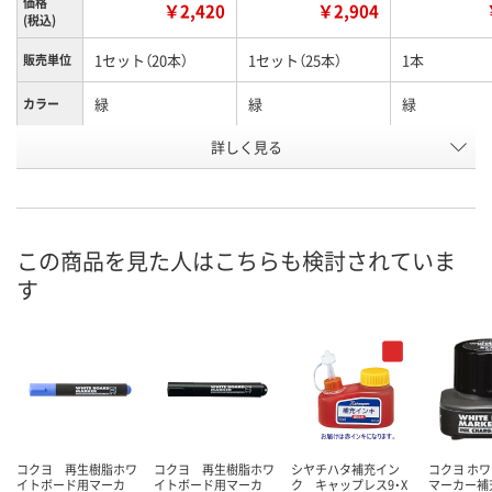
価格
￥2,420
￥2,904
(税込)
1セット（20本）
1セット（25本）
1本
販売単位
緑
緑
緑
カラー
お申込番
詳しく見る
U867177
R526256
HH65613
号
入荷待ち
入荷待ち
2点
在庫
ご注文後、お届けに
ご注文後、お届けに
この商品を見た人はこちらも検討されていま
ついてご連絡いたし
ついてご連絡いたし
8月11日（火）
お届け日
す
ます
ます
数量
数量
数量
カゴへ
カゴへ
カ
コクヨ 再生樹脂ホワ
コクヨ 再生樹脂ホワ
シヤチハタ補充イン
コクヨ ホ
イトボード用マーカ
イトボード用マーカ
ク キャップレス9・X
マーカー補