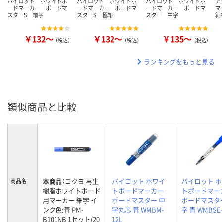
パイロット ホワイトボ
パイロット ホワイトボ
パイロット ホワイトボ
ア
ードマーカー ボードマ
ードマーカー ボードマ
ードマーカー ボードマ
マ
スターS 細字
スターS 極細
スター 中字
細
￥132～
￥132～
￥135～
（税込）
（税込）
（税込）
ランキングをもっと見る
類似商品と比較
本商品：
コクヨ 再生
パイロット ホワイ
パイロット 
商品名
樹脂ホワイトボード
トボードマーカー
トボードマー
用マーカー 細字 イ
ボードマスター 中
ボードマスター
ンク色:青 PM-
字丸芯 青 WMBM-
字 青 WMBSE-
B101NB 1セット(20
12L