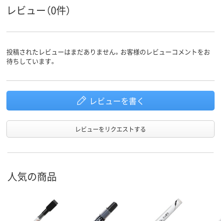
ペン先形
丸芯
丸芯
丸芯
レビュー（0件）
状
インク充
中綿式
直液式
直液式
填方法
投稿されたレビューはまだありません。お客様のレビューコメントをお
アスクル
待ちしています。
商品環境
125
105
スコア
レビューを書く
レビューをリクエストする
人気の商品