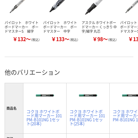
パイロット ホワイト
パイロット ホワイト
アスクル ホワイトボー
パイロット
ボードマーカー ボー
ボードマーカー ボー
ドマーカー くっきり 中
ボードマー
ドマスターS 細字
ドマスター 中字
字/細字 丸芯
ドマスター
￥132～
￥133～
￥98～
￥1
（税込）
（税込）
（税込）
他のバリエーション
商品名
コクヨ ホワイトボ
コクヨ ホワイトボ
コクヨ ホワ
ード用マーカー 101
ード用マーカー 101
ード用マーカー
PM-B101NG 1セッ
PM-B101NG 1セッ
PM-B101NG 
ト(20本)
ト(25本)