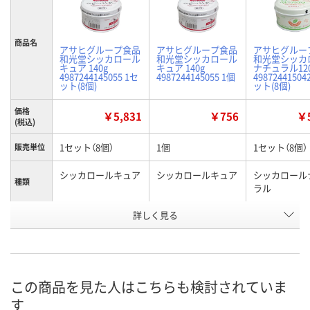
商品名
アサヒグループ食品
アサヒグループ食品
アサヒグルー
和光堂シッカロール
和光堂シッカロール
和光堂シッカ
キュア 140g
キュア 140g
ナチュラル12
4987244145055 1セ
4987244145055 1個
49872441504
ット(8個)
ット(8個)
価格
￥5,831
￥756
￥5
(税込)
1セット（8個）
1個
1セット（8個）
販売単位
シッカロールキュア
シッカロールキュア
シッカロール
種類
ラル
お申込番
詳しく見る
AH52376
EN73868
AH52377
号
5点
入荷待ち
入荷待ち
在庫
8月11日（火）
お届け日
この商品を見た人はこちらも検討されていま
す