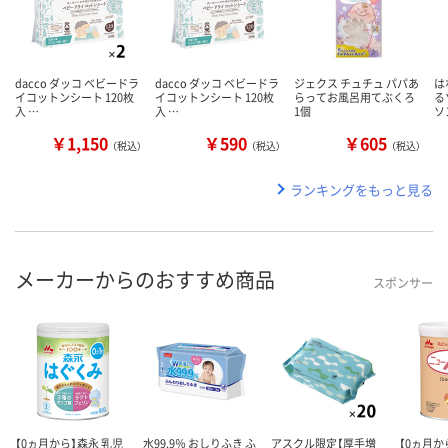
dacco ダッコ ベビードラ
dacco ダッコ ベビードラ
ジェクス チュチュ パパあ
は
イコットンシート 120枚
イコットンシート 120枚
らってお風呂用てぶくろ
る
入 …
入 …
1個
ソ
￥1,150
￥590
￥605
（税込）
（税込）
（税込）
ランキングをもっと見る
メーカーからのおすすめ商品
スポンサー
【0ヵ月から】森永 乳児
水99.9％ おしりふき ふ
アスクル限定【厚手増
【0ヵ月か