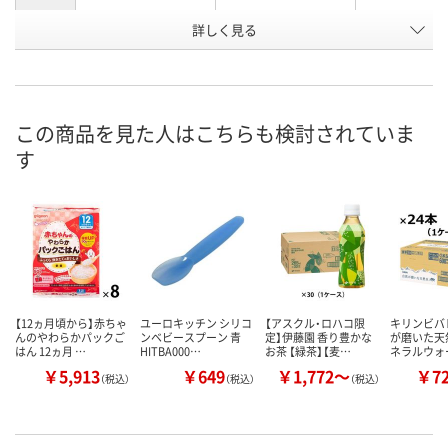
お申込番
詳しく見る
U893064
U893066
U893068
号
在庫
お届け日
この商品を見た人はこちらも検討されていま
お取り扱い終了しま
お取り扱い終了しま
お取り扱い終
す
した
した
した
【12ヵ月頃から】赤ちゃ
ユーロキッチン シリコ
【アスクル・ロハコ限
キリンビバ
んのやわらかパックご
ンベビースプーン 青
定】伊藤園 香り豊かな
が磨いた天然
はん 12ヵ月 …
HITBA000…
お茶 【緑茶】【麦…
ネラルウォ
￥5,913
￥649
￥1,772～
￥7
（税込）
（税込）
（税込）