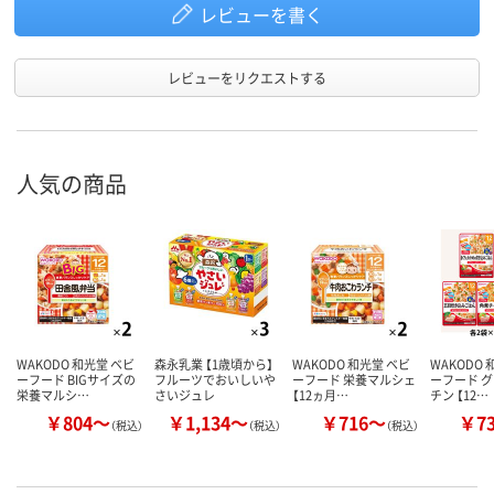
レビューを書く
レビューをリクエストする
人気の商品
WAKODO 和光堂 ベビ
森永乳業 【1歳頃から】
WAKODO 和光堂 ベビ
WAKODO 
ーフード BIGサイズの
フルーツでおいしいや
ーフード 栄養マルシェ
ーフード 
栄養マルシ…
さいジュレ
【12ヵ月…
チン 【12…
￥804～
￥1,134～
￥716～
￥7
（税込）
（税込）
（税込）