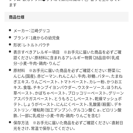
ます
商品仕様
メーカー：江崎グリコ
ブランド：1歳からの幼児食
形状：レトルトパウチ
表示すべきアレルギー項目 ※お手元に届いた商品を必ずご確
認ください：原材料に含まれるアレルギー物質（28品目中）乳成
分・小麦・牛肉・鶏肉・りんご
原材料 ※お手元に届いた商品を必ずご確認ください：野菜（に
んじん(国産)、赤ピーマン、れんこん）、牛肉、砂糖、バター、たまね
ぎエキス、りんごペースト、トマトペースト、カレー粉、かつおエ
キス、食塩、チキンブイヨンパウダー、ウスターソース、ほうれん
草ペースト、かぼちゃペースト、ブロッコリーペースト、グリーン
アスパラガスペースト、とうもろこしペースト、乾燥マッシュポ
テト、しょうがペースト、にんにくペースト、乳酸菌（殺菌）、デキ
ストリン／増粘剤（加工デンプン）、グルコン酸Ｃａ、ピロリン酸
鉄、（一部に乳成分・小麦・牛肉・鶏肉・りんごを含む）
保存方法 ※お手元に届いた商品を必ずご確認ください：直射日
光をさけ、常温で保存してください。