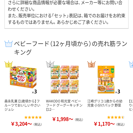
さらに詳細な商品情報が必要な場合は、メーカー等にお問い合
わせください。
また、販売単位における「セット」表記は、箱でのお届けをお約束
するものではありません。あらかじめご了承ください。
ベビーフード（12ヶ月頃から）の売れ筋ラン
キング
森永乳業 【1歳頃から】フ
WAKODO 和光堂 ベビー
江崎グリコ 1歳からの幼
【
ルーツでおいしいやさい
フード グーグーキッチン
児食 小分けパック 野菜
り
ジュレ
【12…
ヒ
￥1,998～
（税込）
￥3,204～
￥1,170～
（税込）
（税込）