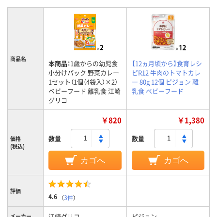
商品名
本商品：
1歳からの幼児食
【12ヵ月頃から】食育レシ
小分けパック 野菜カレー
ピR12 牛肉のトマトカレ
1セット（1個（4袋入）×2）
ー 80g 12個 ピジョン 離
ベビーフード 離乳食 江崎
乳食 ベビーフード
グリコ
￥820
￥1,380
数量
数量
価格
(税込)
カゴへ
カゴへ
評価
4.6
（
3件
）
江崎グリコ
ピジョン
メーカー