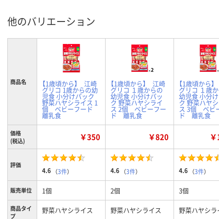
他のバリエーション
商品名
【1歳頃から】 江崎
【1歳頃から】 江崎
【1歳頃から】
グリコ 1歳からの幼
グリコ １歳からの
グリコ １歳
児食 小分けパック
幼児食 小分けパッ
幼児食 小分
野菜ハヤシライス 1
ク 野菜ハヤシライ
ク 野菜ハヤ
個 ベビーフード
ス 2個 ベビーフー
ス 3個 ベビ
離乳食
ド 離乳食
ド 離乳食
価格
￥350
￥820
￥1
(税込)
評価
4.6
4.6
4.6
（
3件
）
（
3件
）
（
3件
）
1個
2個
3個
販売単位
商品タイ
野菜ハヤシライス
野菜ハヤシライス
野菜ハヤシラ
プ