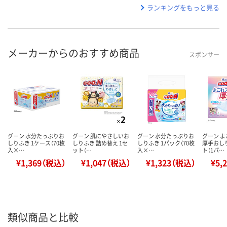
ランキングをもっと見る
メーカーからのおすすめ商品
スポンサー
グーン 水分たっぷりお
グーン 肌にやさしいお
グーン 水分たっぷりお
グーン 
しりふき 1ケース（70枚
しりふき 詰め替え 1セ
しりふき 1パック（70枚
厚手おしり
入×…
ット（…
入×…
ト（1パ…
¥1,369（税込）
¥1,047（税込）
¥1,323（税込）
¥5,
類似商品と比較