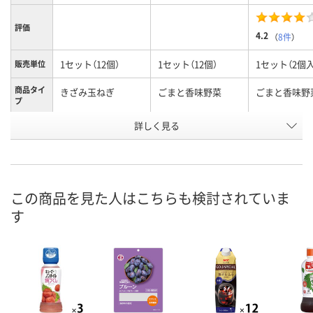
評価
4.2
（
8件
）
1セット（12個）
1セット（12個）
1セット（2個入
販売単位
商品タイ
きざみ玉ねぎ
ごまと香味野菜
ごまと香味野
プ
お申込番
詳しく見る
E553138
E553133
U896191
号
直送品
あり
あり
在庫
8月24日（月）まで
8月11日（火）
お届け日
この商品を見た人はこちらも検討されていま
す
数量
数量
メーカー都合により
販売停止中です
カゴへ
カ