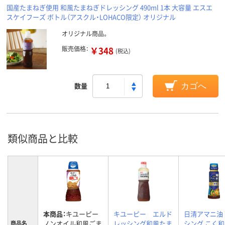
国産たまねぎ使用 和風たまねぎドレッシング 490ml 1本 大容量 エスエ
スケイフーズ ボトル（アスクル・LOHACO限定） オリジナル
オリジナル商品。
販売価格：
￥348
(税込)
数量
カゴへ
類似商品と比較
本商品：
キユーピー
キユーピー エルド
日清アマニ油
ノンオイル和風ごま
レッシング和風たま
シング こく
商品名