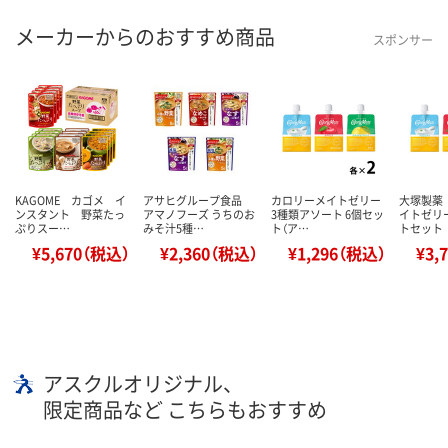
メーカーからのおすすめ商品
スポンサー
KAGOME カゴメ イ
アサヒグループ食品
カロリーメイトゼリー
大塚製薬
ンスタント 野菜たっ
アマノフーズ うちのお
3種類アソート 6個セッ
イトゼリー
ぷりスー…
みそ汁5種…
ト（ア…
トセット
¥5,670（税込）
¥2,360（税込）
¥1,296（税込）
¥3,
アスクルオリジナル、
限定商品など こちらもおすすめ