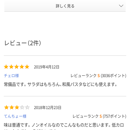
詳しく見る
380ml380ml380mL
1000ml1000mL
160ml160mL
内容量
ノンオイルタイプノ
タイプ
ンオイル
アスクル
商品環境
レビュー（2件）
スコア
2019年4月12日
チェロ様
レビューランク
S
(3036ポイント)
常備品です。サラダはもちろん、和風パスタなどにも使えます。
2018年12月23日
てんちょー様
レビューランク
S
(757ポイント)
味は普通です。ノンオイルなのでこんなものだと思います。低カロ