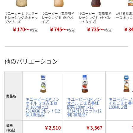
キユーピー レギュラー
キユーピー 業務用ド
キユーピー 業務用ド
かけるたまね
ドレッシング 金キャッ
レッシング 1L （乳化タ
レッシング 1L （セパレ
ース キッ
プシリーズ
イプ）
ートタイプ）
￥170～
￥745～
￥735～
￥3
（税込）
（税込）
（税込）
他のバリエーション
商品名
キユーピー QP ノン
キユーピー QP ノン
キユーピー 
オイル きざみ玉ね
オイル ごまと香味
イルごまと香
ぎ 180ml x12
野菜 180ml x12
180ML 2個
2314036 1セット(12
2314015 1セット(12
個)（直送品）
個)（直送品）
価格
￥2,910
￥3,567
(税込)