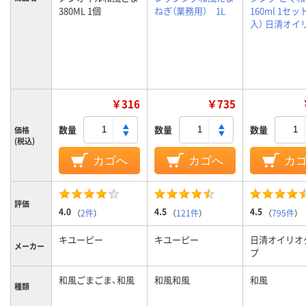
380ML 1個
ねぎ（業務用） 1L
160ml 1セッ
入） 日清オイ
￥316
￥735
数量
数量
数量
価格
(税込)
カゴへ
カゴへ
カ
評価
4.0
4.5
4.5
（
2件
）
（
121件
）
（
795件
）
キユーピー
キユーピー
日清オイリオ
メーカー
プ
和風ごまごま、和風
和風和風
和風
種類