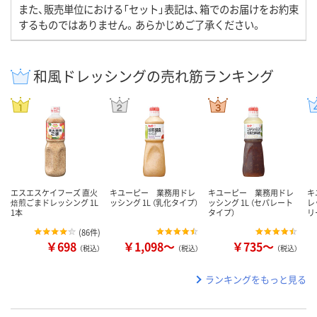
また、販売単位における「セット」表記は、箱でのお届けをお約束
するものではありません。あらかじめご了承ください。
和風ドレッシングの売れ筋ランキング
エスエスケイフーズ 直火
キユーピー 業務用ドレ
キユーピー 業務用ドレ
キ
焙煎ごまドレッシング 1L
ッシング 1L （乳化タイプ）
ッシング 1L （セパレート
レ
1本
タイプ）
リ
(
86件
)
￥698
￥1,098～
￥735～
（税込）
（税込）
（税込）
ランキングをもっと見る