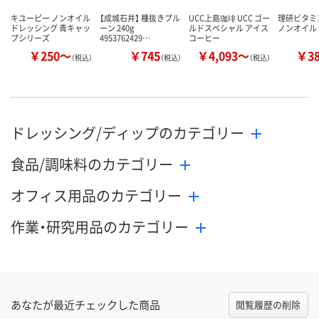
キユーピー ノンオイル
【成城石井】 種抜きプル
UCC上島珈琲 UCC ゴー
理研ビタミ
ドレッシング 青キャッ
ーン 240g
ルドスペシャル アイス
ノンオイル 3
プシリーズ
4953762429…
コーヒー
￥250～
￥745
￥4,093～
￥3
（税込）
（税込）
（税込）
ドレッシング/ディップのカテゴリー
食品/調味料のカテゴリー
オフィス用品のカテゴリー
作業・研究用品のカテゴリー
あなたが最近チェックした商品
閲覧履歴の削除