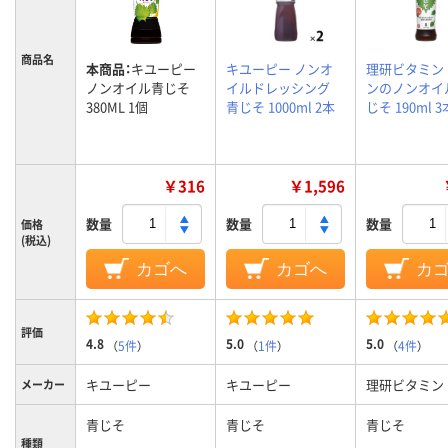
商品名
本商品：
キユーピー
キユーピー ノンオ
理研ビタミン
ノンオイル青じそ
イルドレッシング
ンのノンオイ
380ML 1個
青じそ 1000ml 2本
じそ 190ml 3
￥316
￥1,596
数量
数量
数量
価格
(税込)
カゴへ
カゴへ
カ
評価
4.8
5.0
5.0
（
5件
）
（
1件
）
（
4件
）
キユーピー
キユーピー
理研ビタミン
メーカー
青じそ
青じそ
青じそ
種類