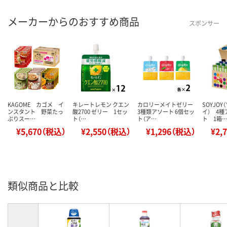
メーカーからのおすすめ商品
スポンサー
KAGOME カゴメ イ
キレートレモン クエン
カロリーメイトゼリー
SOYJO
ンスタント 野菜たっ
酸2700 ゼリー 1セッ
3種類アソート 6個セッ
イ） 4
ぷりスー…
ト（…
ト（ア…
ト 1箱
¥5,670（税込）
¥2,550（税込）
¥1,296（税込）
¥2,
類似商品と比較