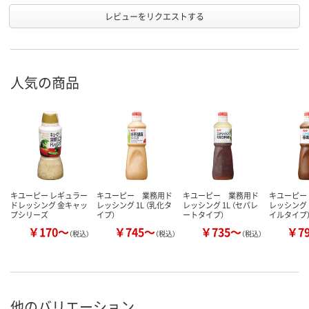
レビューをリクエストする
人気の商品
キユーピー レギュラー
キユーピー 業務用ド
キユーピー 業務用ド
キユーピー
ドレッシング 金キャッ
レッシング 1L （乳化タ
レッシング 1L （セパレ
レッシング 
プシリーズ
イプ）
ートタイプ）
イルタイプ
￥170～
￥745～
￥735～
￥7
（税込）
（税込）
（税込）
他のバリエーション