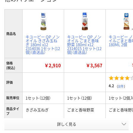
商品名
キユーピー QP ノン
キユーピー QP ノン
キユーピー 
オイル きざみ玉ね
オイル ごまと香味
イルごまと香
ぎ 180ml x12
野菜 180ml x12
180ML 2個
2314036 1セット(12
2314015 1セット(12
個)（直送品）
個)（直送品）
価格
￥2,910
￥3,567
(税込)
評価
4.2
（
8件
）
1セット（12個）
1セット（12個）
1セット（2個入
販売単位
商品タイ
きざみ玉ねぎ
ごまと香味野菜
ごまと香味野
プ
お申込番
詳しく見る
E553138
E553133
U896191
号