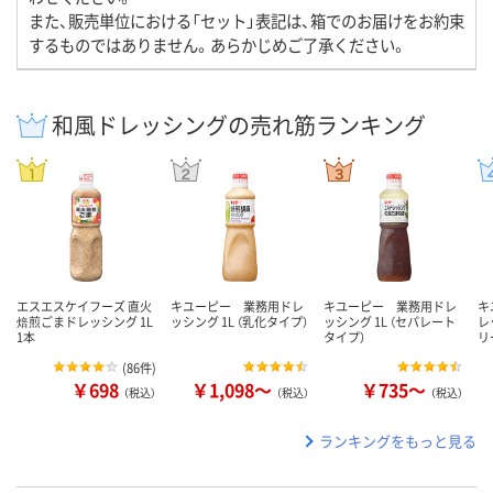
また、販売単位における「セット」表記は、箱でのお届けをお約束
するものではありません。あらかじめご了承ください。
和風ドレッシングの売れ筋ランキング
エスエスケイフーズ 直火
キユーピー 業務用ドレ
キユーピー 業務用ドレ
キ
焙煎ごまドレッシング 1L
ッシング 1L （乳化タイプ）
ッシング 1L （セパレート
レ
1本
タイプ）
リ
(
86件
)
￥698
￥1,098～
￥735～
（税込）
（税込）
（税込）
ランキングをもっと見る