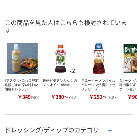
直送品
あり
あり
在庫
8月24日（月）まで
8月9日（日）
お届け日
この商品を見た人はこちらも検討されていま
す
数量
数量
メーカー都合により
販売停止中です
カゴへ
カ
（アスクル・ロハコ限定）
理研ビタミン リケンの
キユーピー ノンオイル
【ポーショ
焙煎ごまの深い味わい
ノンオイル 380ml
ドレッシング 青キャッ
味の素AGF
胡麻ドレッシン…
プシリーズ
ポーション
￥349
￥380～
￥250～
￥9
（税込）
（税込）
（税込）
ドレッシング/ディップのカテゴリー