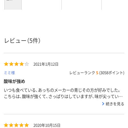
380ml、380mL
1000ml、1000mL
190ml、190m
内容量
ノンオイルタイプ、
ノンオイルタイプ、
ノンオイルタ
タイプ
ノンオイル
ノンオイル
ノンオイル
レビュー（5件）
2021年1月12日
ミミ様
レビューランク
S
(3058ポイント)
酸味が強め
いつも食べている、あっちのメーカーの青じその方が好みでした。
こちらは、酸味が強くて、さっぱりはしていますが、味が尖っている
感じがします。
続きを見る
2020年10月15日