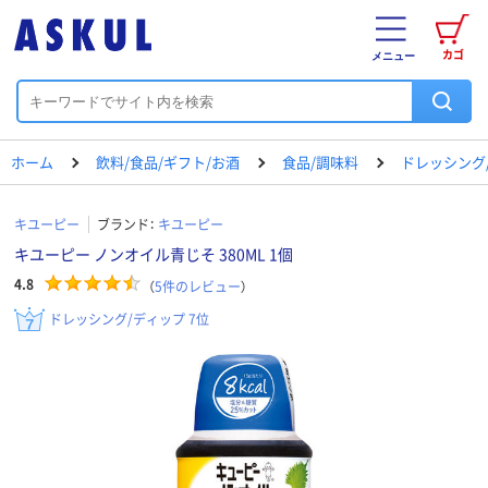
カゴ
メニュー
ホーム
飲料/食品/ギフト/お酒
食品/調味料
ドレッシング
キユーピー
ブランド：
キユーピー
キユーピー ノンオイル青じそ 380ML 1個
4.8
（
5
件のレビュー
）
ドレッシング/ディップ 7位