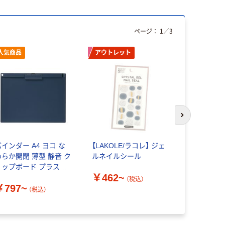
ページ：
1
／
3
人気商品
アウトレット
次のスライド
バインダー A4 ヨコ な
【LAKOLE/ラコレ】 ジェ
ビュートン
めらか開閉 薄型 静音 ク
ルネイルシール
ャリアケース
リップボード プラスチ
ム/薄型 クリ
￥462~
ック製 コクヨ
A4-C 1セッ
（税込）
￥797~
￥1,140
（直送品）
（税込）