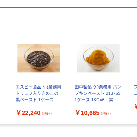
ペ
エスビー食品 ケ)業務用
田中製餡 ケ)業務用 パン
トリュフ入りきのこの
プキンペースト 213753
コ
黒ペースト 1ケース
1ケース 1KG×6 常温
100G×10×2 冷凍（直送
（直送品）
￥22,240
￥10,665
品）
（税込）
（税込）