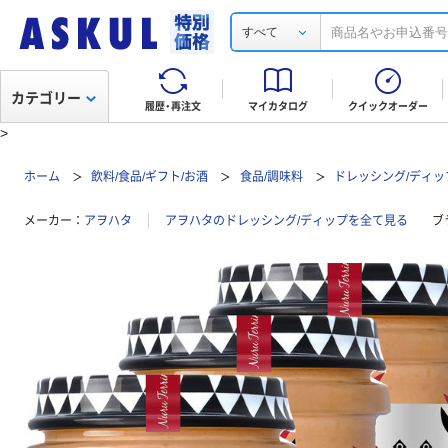
すべて
カテゴリー
履歴・再注文
マイカタログ
クイックオーダー
>
ホーム
飲料/食品/ギフト/お酒
食品/調味料
ドレッシング/ディッ
メーカー
アヲハタ
アヲハタのドレッシング/ディップを全て見る
ブ