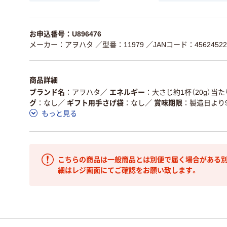
お申込番号：U896476
メーカー：アヲハタ
／型番：11979
／JANコード：45624522
商品詳細
ブランド名
アヲハタ
／
エネルギー
大さじ約1杯（20g）当たり
グ
なし
／
ギフト用手さげ袋
なし
／
賞味期限
製造日より9
もっと見る
こちらの商品は一般商品とは別便で届く場合がある別
細はレジ画面にてご確認をお願い致します。