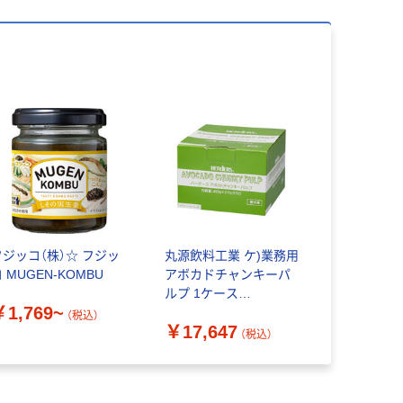
フジッコ（株）☆ フジッ
丸源飲料工業 ケ)業務用
 MUGEN-KOMBU
アボカドチャンキーパ
ルプ 1ケース
￥1,769~
453G×2×6 冷凍（直送
（税込）
￥17,647
品）
（税込）