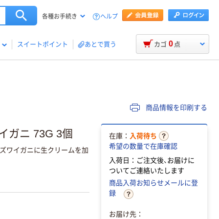
ヘルプ
各種お手続き
0
スイートポイント
あとで買う
カゴ
点
商品情報を印刷する
ガニ 73G 3個
在庫：
入荷待ち
希望の数量で在庫確認
ズワイガニに生クリームを加
入荷日：ご注文後、お届けに
ついてご連絡いたします
商品入荷お知らせメールに登
録
お届け先：