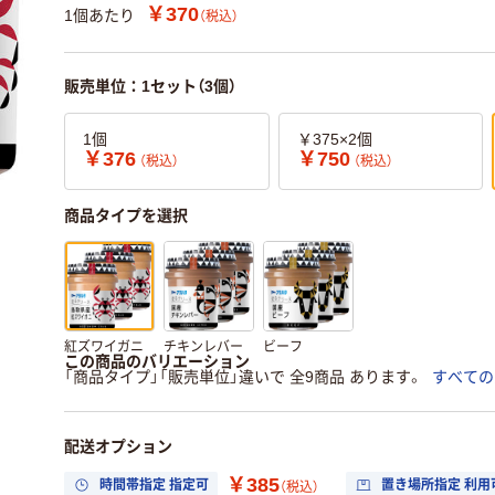
￥370
1個あたり
（税込）
販売単位：1セット（3個）
1個
￥375×2個
￥376
￥750
（税込）
（税込）
商品タイプを選択
紅ズワイガニ
チキンレバー
ビーフ
この商品のバリエーション
「商品タイプ」「販売単位」違いで 全9商品 あります。
すべての
配送オプション
￥385
時間帯指定 指定可
置き場所指定 利用
（税込）