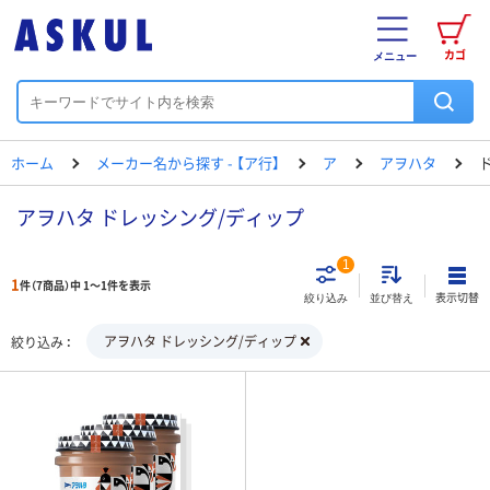
カゴ
メニュー
ホーム
メーカー名から探す - 【ア行】
ア
アヲハタ
アヲハタ ドレッシング/ディップ
1
1
件（7商品）中 1～1件を表示
表示切替
絞り込み
並び替え
アヲハタ ドレッシング/ディップ
絞り込み