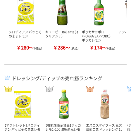
メロディアン パッとそ
キユーピー Italiante（イ
ポッカサッポロ
アヲハタ
のままレモン
タリアンテ）
（POKKA SAPPORO）
ポッカレモン
￥280～
￥286～
￥174～
￥
（税込）
（税込）
（税込）
ドレッシング/ディップの売れ筋ランキング
【アウトレット】メロディ
【機能性表示食品】ポッカ
エスエスケイフーズ 直火
（
アン パッとそのままレモ
レモン100 濃縮還元レモ
焙煎ごまドレッシング 1L
煎