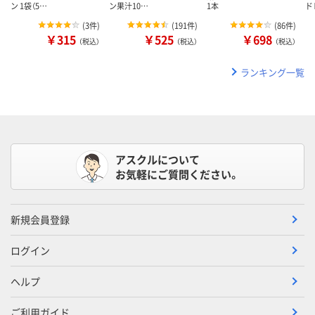
ン 1袋（5…
ン果汁10…
1本
ド
(
3件
)
(
191件
)
(
86件
)
￥315
￥525
￥698
（税込）
（税込）
（税込）
ランキング一覧
アスクルについて
お気軽にご質問ください。
新規会員登録
ログイン
ヘルプ
ご利用ガイド