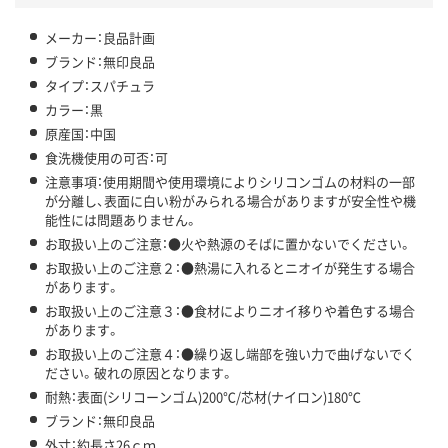
メーカー：良品計画
ブランド：無印良品
タイプ：スパチュラ
カラー：黒
原産国：中国
食洗機使用の可否：可
注意事項：使用期間や使用環境によりシリコンゴムの材料の一部
が分離し、表面に白い粉がみられる場合がありますが安全性や機
能性には問題ありません。
お取扱い上のご注意：●火や熱源のそばに置かないでください。
お取扱い上のご注意２：●熱湯に入れるとニオイが発生する場合
があります。
お取扱い上のご注意３：●食材によりニオイ移りや着色する場合
があります。
お取扱い上のご注意４：●繰り返し端部を強い力で曲げないでく
ださい。破れの原因となります。
耐熱：表面(シリコーンゴム)200℃/芯材(ナイロン)180℃
ブランド：無印良品
外寸：約長さ26ｃｍ