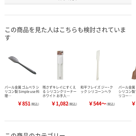
号
3点
7点
あり
在庫
8月7日（金）
8月7日（金）
8月7日（金）
お届け日
この商品を見た人はこちらも検討されていま
す
数量
数量
数量
カゴへ
カゴへ
カ
パール金属 ゴムベラ シ
残さずキレイにすくえ
和平フレイズ ジー・ク
パール金属
リコン製 Simple use 料
る シリコンクリーナー
ック シリコーンヘラ
シリコン製 V
理…
ホワイト お手入…
リコー…
￥851
￥1,082
￥544～
￥
（税込）
（税込）
（税込）
この商品のカテゴリー