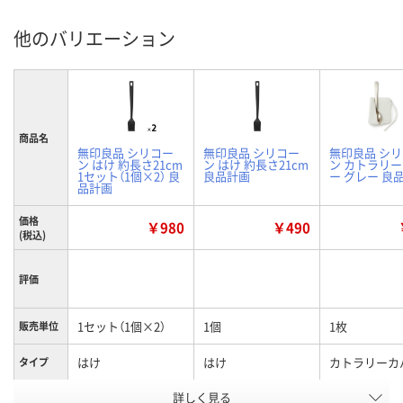
他のバリエーション
商品名
無印良品 シリコー
無印良品 シリコー
無印良品 シ
ン はけ 約長さ21cm
ン はけ 約長さ21cm
ン カトラリ
1セット（1個×2） 良
良品計画
ー グレー 良
品計画
価格
￥980
￥490
(税込)
評価
1セット（1個×2）
1個
1枚
販売単位
はけ
はけ
カトラリーカ
タイプ
お申込番
詳しく見る
UA12495
UA12480
NN43175