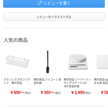
レビューを書く
レビューをリクエストする
人気の商品
ステンレススポンジラ
無印良品 シリコーン 良
無印良品 ソーラークッ
無印良品 A
ック 無印良品
品計画
キングスケール SD‐
まな板 良
005 良品計画
￥890～
￥350～
￥3,490
￥5
（税込）
（税込）
（税込）