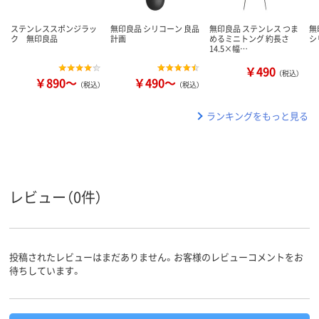
ステンレススポンジラッ
無印良品 シリコーン 良品
無印良品 ステンレス つま
無
ク 無印良品
計画
めるミニトング 約長さ
シ
14.5×幅…
￥490
（税込）
￥890～
￥490～
（税込）
（税込）
ランキングをもっと見る
レビュー（0件）
投稿されたレビューはまだありません。お客様のレビューコメントをお
待ちしています。