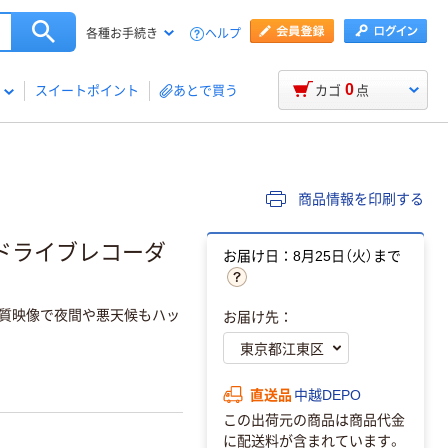
ヘルプ
各種お手続き
0
スイートポイント
あとで買う
カゴ
点
商品情報を印刷する
ドライブレコーダ
お届け日：8月25日（火）まで
高画質映像で夜間や悪天候もハッ
お届け先：
直送品
中越DEPO
この出荷元の商品は商品代金
に配送料が含まれています。