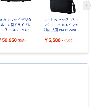
次のスライド
JVCケンウッド デジタ
ノートPCバッグ ブリー
JVCケンウ
ルルーム型ドライブレ
フケース ～15.6インチ
デジタルル
ーダー DRV-EM4800
対応 抗菌 BM-BCAB01
LZ-X20EM
1台（直送品）
エレコム
￥59,950
￥5,580~
￥33,80
（税込）
（税込）