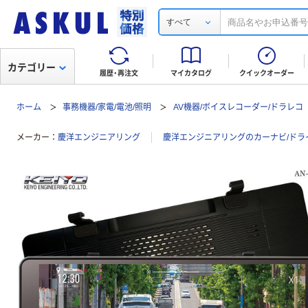
すべて
カテゴリー
履歴・再注文
マイカタログ
クイックオーダー
ホーム
事務機器/家電/電池/照明
AV機器/ボイスレコーダー/ドラレコ
メーカー
慶洋エンジニアリング
慶洋エンジニアリングのカーナビ/ドラ