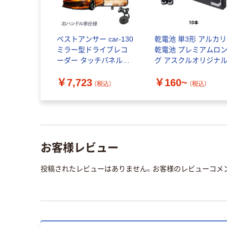
ベストアンサー car-130
乾電池 単3形 アルカリ
ミラー型ドライブレコ
乾電池 プレミアムロ
ーダー タッチパネル操
グ アスクルオリジナ
作対応 日本車向け 1セ
￥7,723
￥160~
ット（直送品）
（税込）
（税込）
お客様レビュー
投稿されたレビューはありません。お客様のレビューコメ