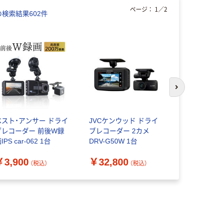
ページ：
1
／
2
の検索結果
602
件
次のスライド
ベスト・アンサー ドライ
JVCケンウッド ドライ
ベスト・アン
ブレコーダー 前後W録
ブレコーダー 2カメ
年度版 7
IPS car-062 1台
DRV-G50W 1台
テレビ付き
a36128 
￥3,900
￥32,800
￥13,95
（税込）
（税込）