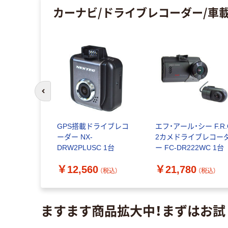
カーナビ/ドライブレコーダー/車
前のスライドへ
イディン
GPS搭載ドライブレコ
エフ・アール・シー F.R.
 ドライブレ
ーダー NX-
2カメドライブレコー
ッカー(マ
DRW2PLUSC 1台
ー FC-DR222WC 1台
) FM-S
￥12,560
￥21,780
込）
（税込）
（税込）
ますます商品拡大中！まずはお試