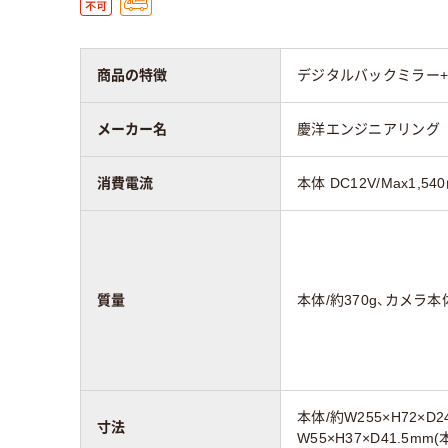
商品の特徴
デジタルバックミラー+
メーカー名
慶洋エンジニアリング
消費電流
本体 DC12V/Max1,54
質量
本体/約370g、カメラ本体
本体/約W255×H72×D2
寸法
W55×H37×D41.5mm