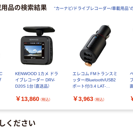
載用品
の検索結果
“
カーナビ/ドライブレコーダー/車載用品
”
C
KENWOOD 1カメ ドラ
エレコム FMトランスミ
ダ
イブレコーダー DRV-
ッター/Bluetooth/USB2
D20S 1台（直送品）
ポート付/3.4 LAT-
画
FMBTB04BK 1個
￥13,860
￥3,963
（税込）
（税込）
しください