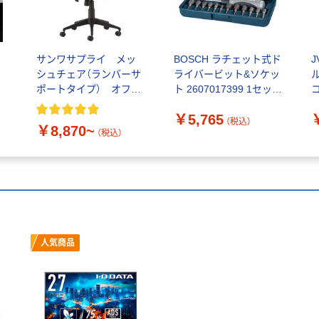
別
サンワサプライ メッ
BOSCH ラチェット式ド
メ
シュチェア（ランバーサ
ライバービット&ソケッ
)
ポートタイプ） オフィ
ト 2607017399 1セット
コ
スチェア 肘付
（直送品）
￥5,765
（税込）
￥8,870~
（税込）
人気商品