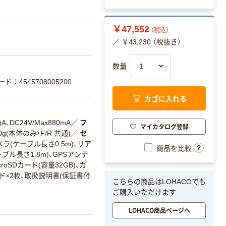
￥47,552
（税込）
／ ￥43,230 （税抜き）
数量
ド：4545708005200
カゴに入れる
ｍA、DC24V/Max880mA
／
フ
マイカタログ登録
g(本体のみ・F/R 共通)
／
セ
ラ(ケーブル長さ0.5m)、リア
商品を比較
ブル長さ1.8m)、GPSアンテ
roSDカード(容量32GB)、カ
ド×2枚、取扱説明書(保証書付
こちらの商品はLOHACOでも
ご購入いただけます
LOHACO商品ページへ