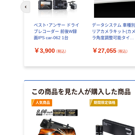
前のスライドへ
ベスト・アンサー ドライ
データシステム 車種
ブレコーダー 前後W録
リアカメラキット(カ
画IPS car-062 1台
ラ角度調整可能タイプ
RCK-113T3 1式（直送
￥3,900
￥27,055
品）
（税込）
（税込）
この商品を見た人が購入した商品
人気商品
期間限定価格