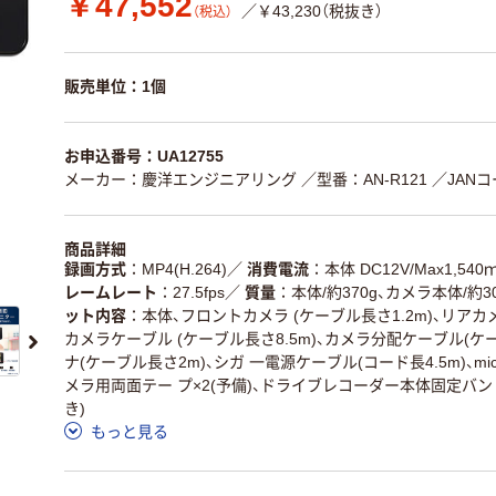
￥47,552
／￥43,230（税抜き）
（税込）
販売単位：1個
お申込番号：UA12755
メーカー：慶洋エンジニアリング
／型番：AN-R121
／JANコー
商品詳細
録画方式
MP4(H.264)
／
消費電流
本体 DC12V/Max1,540
レームレート
27.5fps
／
質量
本体/約370g、カメラ本体/約30
ット内容
本体、フロントカメラ (ケーブル長さ1.2m)、リアカメ
カメラケーブル (ケーブル長さ8.5m)、カメラ分配ケーブル(ケー
ナ(ケーブル長さ2m)、シガ 一電源ケーブル(コード長4.5m)、mic
メラ用両面テー プ×2(予備)、ドライブレコーダー本体固定バン
き)
もっと見る