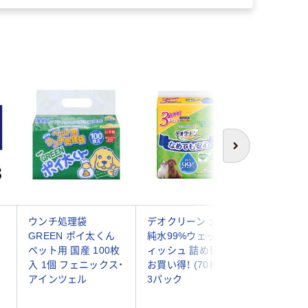
次へ
ウンチ処理袋
デオクリーン 犬猫用
アース 
GREEN ポイ太くん
純水99%ウェットテ
ホイホイ 
ペ
ペット用 国産 100枚
ィッシュ 詰め替え用
入 1個 フェニックス・
お買い得！ (70枚×3個)
アインツェル
3パック