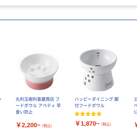
ッ
丸利玉樹利喜蔵商店 フ
ハッピーダイニング 脚
ードボウル アペティ 早
付フードボウル
食い防止
1
￥1,870~
￥2,200~
（税込）
（税込）