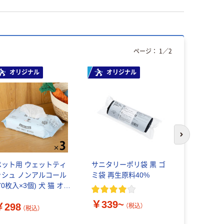
ページ：
1
／
2
オリジナル
オリジナル
オリジ
次のスライド
ペット用 ウェットティ
サニタリーポリ袋 黒 ゴ
【消臭袋/
ッシュ ノンアルコール
ミ袋 再生原料40%
袋】レジ袋
70枚入×3個) 犬 猫 オリ
用消臭袋（
ジナル
ズ 介護用
￥339~
￥298
￥830
臭わないゴ
（税込）
（税込）
（
つ臭生ごみ