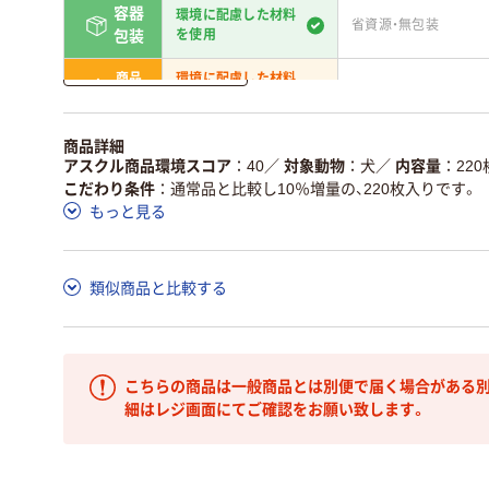
容器
環境に配慮した材料
省資源・無包装
を使用
包装
詳しく見る
商品
環境に配慮した材料
省資源・省エネ・節水
本体
を使用
独自の回収スキームがあ
アスクルで資源循環し
商品詳細
仕組
る
ている
アスクル商品環境スコア
40
／
対象動物
犬
／
内容量
220
こだわり条件
通常品と比較し10％増量の、220枚入りです。
この商品の環境配慮ポイントです。詳しくはページ下部の商品
もっと見る
ア詳細／加点項目
」で確認できます。
類似商品と比較する
こちらの商品は一般商品とは別便で届く場合がある別
細はレジ画面にてご確認をお願い致します。