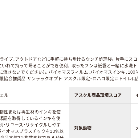
ドライブ、アウトドアなどに手軽に持ち歩けるウンチ処理袋。片手にスコ
にいれて持って帰ることができ便利。取ったフンは紙袋と一緒に水洗ト
に流さないでください）。バイオマスフィルム、バイオマスインキ、10
護協会推奨品 サンテックオプト アスクル限定・ロハコ限定＃トイレ用
ツェル
アスクル商品環境スコア
に植物性または再生材のインキを使
-2:認証を取得しているインキを使
:分別・リユース・リサイクルしやす
対象動物
6:バイオマスプラスチックを10％以
)●商品本体22:複数素材であるが分