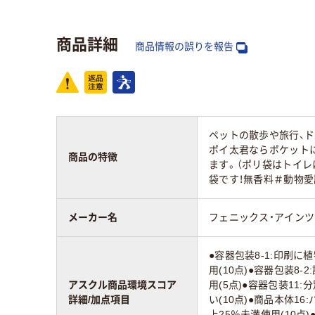
スコア
商品詳細
商品情報の誤りを報告
ペットの散歩や旅行、
ポイ太君ならポケット
商品の特徴
ます。（ポリ袋はトイレ
袋です！無香料＃動物愛
メーカー名
フェニックス・アイン
●容器包装8-1:印刷
用(10点)●容器包装8
アスクル商品環境スコア
用(5点)●容器包装11
詳細/加点項目
い(10点)●商品本体1
上25％未満使用(10点