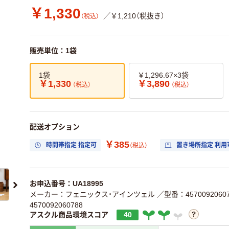
￥1,330
／￥1,210（税抜き）
（税込）
販売単位：1袋
1袋
￥1,296.67×3袋
￥1,330
￥3,890
（税込）
（税込）
配送オプション
￥385
時間帯指定 指定可
置き場所指定 利用
（税込）
お申込番号：UA18995
メーカー：フェニックス・アインツェル
／型番：4570092060
4570092060788
アスクル商品環境スコア
40