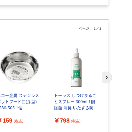
理袋 1個（5
ジナル
ページ：
1
／
3
次のスライド
エコー金属 ステンレス
トーラス しつけまるご
リッチェル
ペットフード皿(深型)
とスプレー 300ml 1個
ーターディ
236-505 1個
除菌 消臭 いたずら防止
￥1,791
犬 猫
￥159
￥798
（税込）
（税込）