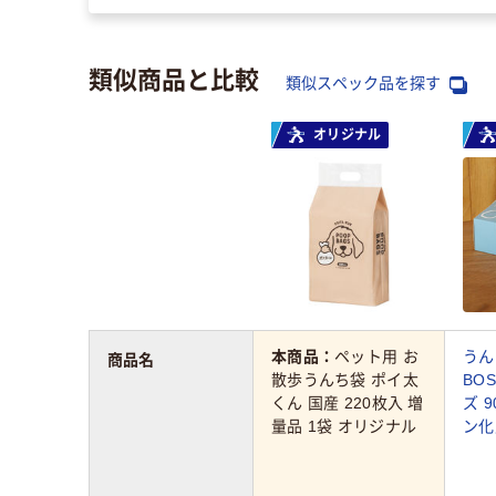
類似商品と比較
類似スペック品を探す
オリジナル
本商品：
ペット用 お
うん
商品名
散歩うんち袋 ポイ太
BO
くん 国産 220枚入 増
ズ 
量品 1袋 オリジナル
ン化