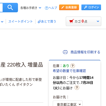
ヘルプ
各種お手続き
0
スイートポイント
あとで買う
カゴ
点
商品情報を印刷する
 220枚入 増量品
在庫：
あり
希望の数量で在庫確認
お届け日：今から
17時間14
ん」が環境に配慮した形で新登
分以内
のご注文で、
7月28日
ぽいたくん ポイタクン
（火）
にお届け
お届け先：