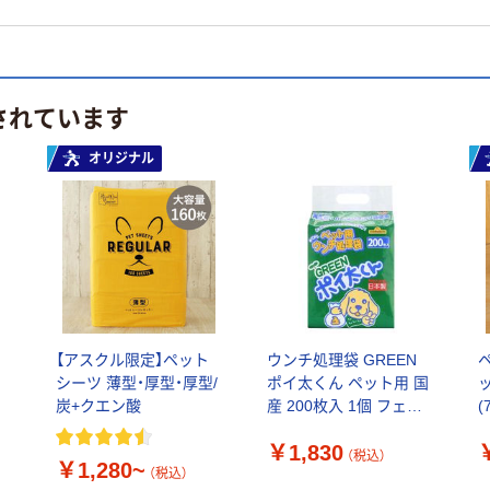
されています
オリジナル
ッ
【アスクル限定】ペット
ウンチ処理袋 GREEN
シーツ 薄型・厚型・厚型/
ポイ太くん ペット用 国
炭+クエン酸
産 200枚入 1個 フェニ
(
ックス・アインツェル
￥1,830
（税込）
￥1,280~
（税込）