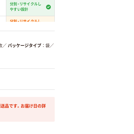
分別・リサイクルし
やすい設計
分別・リサイクルし
やすい設計
温室効果ガスなどの削減
枚
／
パッケージタイプ
袋
／
詳細「
アスクル商品環境スコ
送品です。お届け日の詳