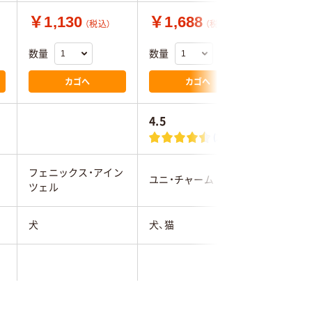
￥1,130
￥1,688
￥2,5
（税込）
（税込）
数量
数量
数量
カゴへ
カゴへ
4.5
2.9
(24)
フェニックス・アイン
ユニ・チャーム
アース・
ツェル
犬
犬、猫
犬、猫