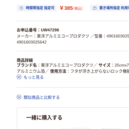
￥385
時間帯指定 指定可
置き場所指定 利用
（税込）
お申込番号：UW47298
メーカー：東洋アルミエコープロダクツ
／型番：4901603025
4901603025642
商品詳細
ブランド名
東洋アルミエコープロダクツ
／
サイズ
25cmx
アルミニウム箔
／
使用方法
フタが浮き上がらないロック機
もっと見る
類似商品と比較する
一緒に購入する