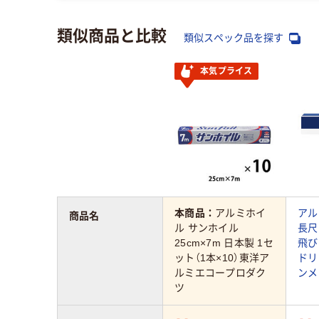
類似商品と比較
類似スペック品を探す
本気プライス
本商品：
アルミホイ
アル
商品名
ル サンホイル
長尺 
25cm×7m 日本製 1セ
飛び
ット（1本×10）東洋ア
ドリ
ルミエコープロダク
ンメ
ツ