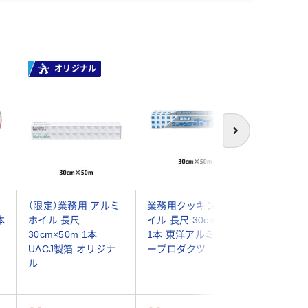
オリジナル
次へ
ク
（限定）業務用 アルミ
業務用クッキングホ
パール金
本
ホイル 長尺
イル 長尺 30cm×50m
オーブン
30cm×50m 1本
1本 東洋アルミエコ
用 小判
UACJ製箔 オリジナ
ープロダクツ
180×11
ル
351058 