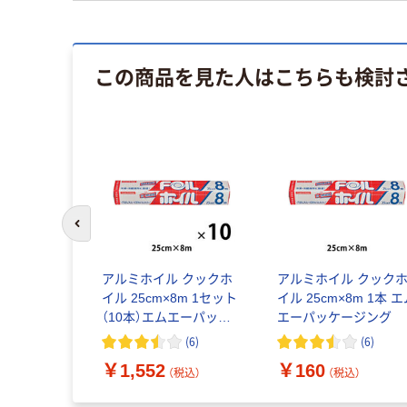
この商品を見た人はこちらも検討
前のスライドへ
アルミホイル クックホ
アルミホイル クック
イル 25cm×8m 1セット
イル 25cm×8m 1本 
（10本）エムエーパッケ
エーパッケージング
ージング
(
6
)
(
6
)
￥1,552
￥160
（税込）
（税込）