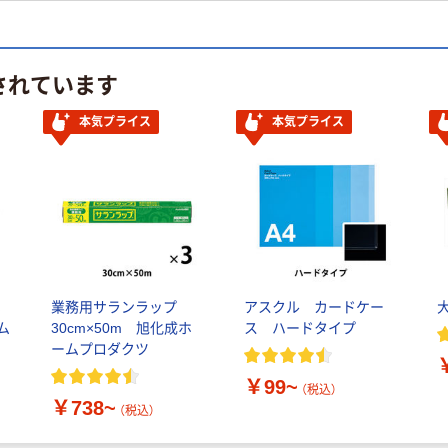
されています
本気プライス
本気プライス
ホ
業務用サランラップ
アスクル カードケー
エム
30cm×50m 旭化成ホ
ス ハードタイプ
ームプロダクツ
￥99~
（税込）
￥738~
（税込）