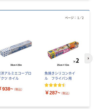
ページ：
1
／
2
次のスライド
東洋アルミエコープロ
魚焼きシリコンホイ
アルミホイル
ダクツ ホイル
ル フライパン用
おにぎりホ
￥938~
￥158~
（税込）
￥287~
（税込）