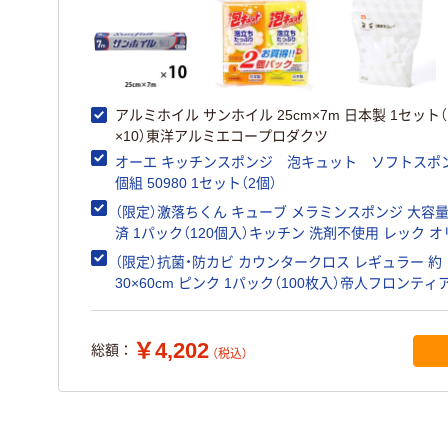
アルミホイル サンホイル 25cm×7m 日本製 1セット（
×10）東洋アルミエコープロダクツ
オーエ キッチンスポンジ 泡キュット ソフトスポ
個組 50980 1セット（2個）
（限定）激落ちくん キューブ メラミンスポンジ 大容量
済 1パック（120個入）キッチン 洗剤不使用 レック 
ル
（限定）抗菌・防カビ カウンタークロス レギュラー 約
30×60cm ピンク 1パック（100枚入）帝人フロンティ
リジナル
￥4,202
総額：
（税込）