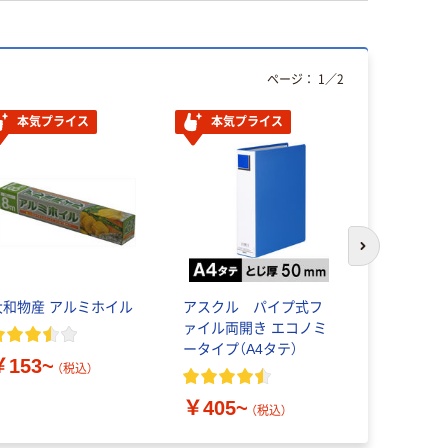
ページ：
1
／
2
本気プライス
本気プライス
本気プ
次のスライド
大和物産 アルミホイル
アスクル パイプ式フ
アルミホイ
ァイル両開き エコノミ
用 ニッ
ータイプ（A4タテ）
三菱アルミ
￥153~
（税込）
￥405~
￥1,198
（税込）