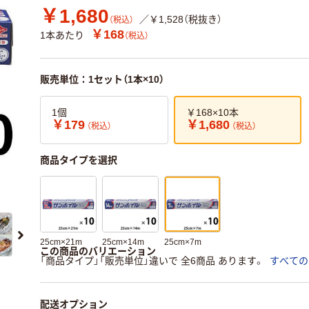
￥1,680
／￥1,528（税抜き）
（税込）
￥168
1本あたり
（税込）
販売単位：1セット（1本×10）
1個
￥168×10本
￥179
￥1,680
（税込）
（税込）
商品タイプを選択
25cm×21m
25cm×14m
25cm×7m
この商品のバリエーション
「商品タイプ」「販売単位」違いで 全6商品 あります。
すべての
配送オプション