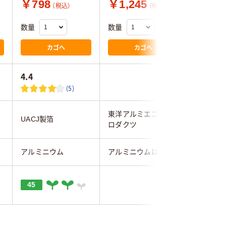
￥798
￥1,245
￥323
（税込）
（税込）
数量
数量
数量
カゴへ
カゴへ
4.4
(5)
東洋アルミエコープ
UACJ製箔
パール金
ロダクツ
アルミニウム
アルミニウムはく
アルミニ
45