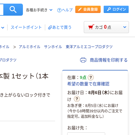
ヘルプ
各種お手続き
0
スイートポイント
あとで買う
カゴ
点
ホイル
アルミホイル サンホイル 東洋アルミエコープロダクツ
商品情報を印刷する
プロダクツ
本製 1セット（1本
在庫：
9点
希望の数量で在庫確認
お届け日：
8月6日（木）
にお届
き上がらないロック付きで
け
お急ぎ便：8月5日（水）にお届け
（今から8時間39分以内のご注文で
指定可。追加料金なし）
お届け先：