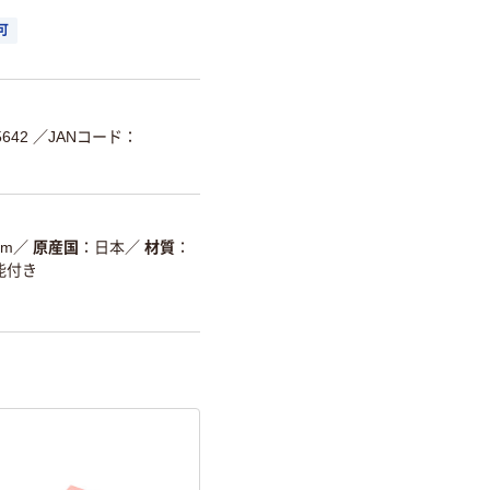
可
642
／JANコード：
7m
／
原産国
日本
／
材質
能付き