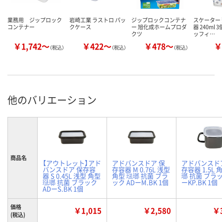
業務用 ジップロック
岩崎工業 ラストロ パッ
ジップロックコンテナ
スケーター 
コンテナー
クケース
ー 旭化成ホームプロダ
器 240ml
クツ
ッフィ…
￥1,742～
￥422～
￥478～
￥
（税込）
（税込）
（税込）
他のバリエーション
商品名
【アウトレット】アド
アドバンスドア 保
アドバンスド
バンスドア 保存容
存容器 M 0.76L 浅型
存容器 1.5L 
器 S 0.45L 浅型 角型
角型 琺瑯 抗菌 ブラ
瑯 抗菌 ブラッ
琺瑯 抗菌 ブラック
ック ADーM.BK 1個
ーKP.BK 1個
ADーS.BK 1個
価格
￥1,015
￥2,580
￥3
(税込)