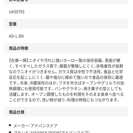
UA50793
型番
AD-L.BK
商品の特徴
【在庫一掃】ニオイや汚れに強いホーロー製の保存容器。表面が硬
く、すべすべしたガラス質で、雑菌が繁殖しにくく、非吸着性が抜群
なのでニオイがつきません。ガラス質は中性で不活性。食品と化学
反応を起こしにくく、酸や塩分に極めて強いので食品の保存に最適
です。冷凍、冷蔵保存のほか、フタを外せばオーブンやグリルでの加
熱調理にも使用可能です。パンやグラタン、焼き菓子の型としても
活躍します。オーブン調理したものを料理をそのまま食卓へ並べる
ことができるので、洗い物が減り、料理の時短にもつながります。
商品仕様
メーカー：アドバンスドア
ブランド：ADVANCE DOOR（アドバンスドア）