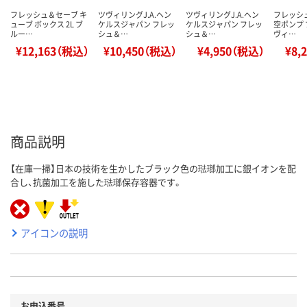
フレッシュ＆セーブ キ
ツヴィリングJ.A.ヘン
ツヴィリングJ.A.ヘン
フレッシ
ューブ ボックス 2L ブ
ケルスジャパン フレッ
ケルスジャパン フレッ
空ポンプ 
ルー…
シュ＆…
シュ＆…
ヴィ…
¥12,163（税込）
¥10,450（税込）
¥4,950（税込）
¥8,
商品説明
【在庫一掃】日本の技術を生かしたブラック色の琺瑯加工に銀イオンを配
合し、抗菌加工を施した琺瑯保存容器です。
アイコンの説明
お申込番号