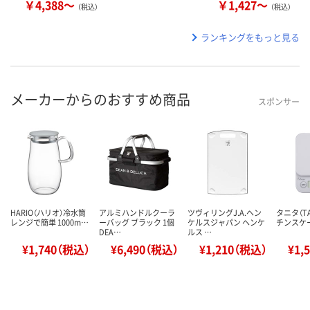
￥4,388～
￥1,427～
（税込）
（税込）
ランキングをもっと見る
メーカーからのおすすめ商品
スポンサー
HARIO（ハリオ）冷水筒
アルミハンドルクーラ
ツヴィリングJ.A.ヘン
タニタ（TA
レンジで簡単 1000m…
ーバッグ ブラック 1個
ケルスジャパン ヘンケ
チンスケー
DEA…
ルス …
¥1,740（税込）
¥6,490（税込）
¥1,210（税込）
¥1,