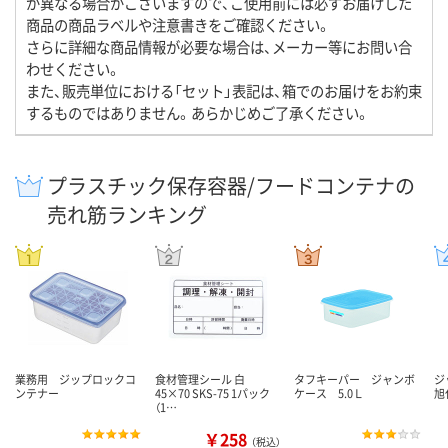
が異なる場合がございますので、ご使用前には必ずお届けした
商品の商品ラベルや注意書きをご確認ください。
さらに詳細な商品情報が必要な場合は、メーカー等にお問い合
わせください。
また、販売単位における「セット」表記は、箱でのお届けをお約束
するものではありません。あらかじめご了承ください。
プラスチック保存容器/フードコンテナの
売れ筋ランキング
業務用 ジップロックコ
食材管理シール 白
タフキーパー ジャンボ
ジ
ンテナー
45×70 SKS-75 1パック
ケース 5.0Ｌ
旭
（1…
￥258
（税込）