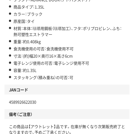
商品タイプ：1.35L
カラー：ブラック
原産国：タイ
材質：本体：琺瑯用鋼板（琺瑯加工）、フタ：ポリプロピレン、ふち：
熱可塑性エストラマー
重量：約0.408kg
食洗機使用の可否：食洗機使用不可
寸法：(約)幅20×奥行16×高さ6cm
電子レンジ使用の可否：電子レンジ使用不可
容量：約1.35L
スタッキング（積み重ね）の可否：可
JANコード
4589926622030
備考（ご注意）
この商品は【アウトレット】品です。在庫が無くなり次第販売終了と
なりますので、予めご了承ください。