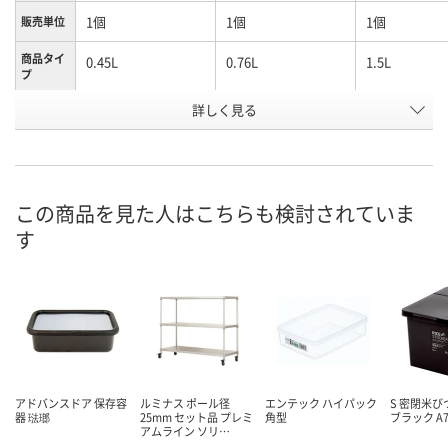
1個
1個
1個
販売単位
商品タイ
0.45L
0.76L
1.5L
プ
お申込番
詳しく見る
UA50776
UA50333
UA50330
号
入荷待ち
6点
3点
在庫
8月7日（金）
8月7日（金）
お届け日
この商品を見た人はこちらも検討されていま
す
数量
数量
お取り扱い終了しま
した
カゴへ
カ
アドバンスドア 保存容
ルミナス ポール径
エンテック ハイパック
S 密閉米びつ 
器 琺瑯
25mm セット品 プレミ
角型
ブラック A7
アムライン ソリ…