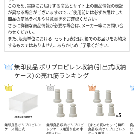
このため、実際にお届けする商品とサイト上の商品情報の表記
が異なる場合がございますので、ご使用前には必ずお届けした
商品の商品ラベルや注意書きをご確認ください。
さらに詳細な商品情報が必要な場合は、メーカー等にお問い合
わせください。
また、販売単位における「セット」表記は、箱でのお届けをお約束
するものではありません。あらかじめご了承ください。
無印良品 ポリプロピレン収納（引出式収納
ケース）の売れ筋ランキング
無印良品 ポリプロピレン
無印良品 収納 ポリプロピ
【まとめ買いセット】無印
良
ケース 引出式
レンケース用滑り止め 小
良品 収納 ポリプロピレン
リ
4個入り…
ケース用滑…
納