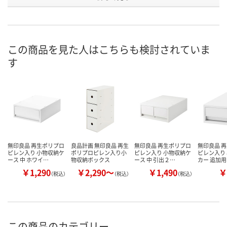
号
あり
あり
あり
在庫
8月11日（火）
8月11日（火）
8月11日（火）
お届け日
この商品を見た人はこちらも検討されていま
す
数量
数量
数量
カゴへ
カゴへ
カ
無印良品 再生ポリプロ
良品計画 無印良品 再生
無印良品 再生ポリプロ
無印良品 
ピレン入り 小物収納ケ
ポリプロピレン入り小
ピレン入り 小物収納ケ
ピレン入り
ース 中 ホワイ…
物収納ボックス
ース 中 引出２…
カー 追加用
￥1,290
￥2,290～
￥1,490
￥
（税込）
（税込）
（税込）
この商品のカテゴリー