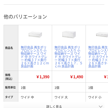
他のバリエーション
無印良品 再生ポリ
無印良品 再生ポリ
無印良品 再
商品名
プロピレン入り 小
プロピレン入り 小
プロピレン入
物収納ケース ワイ
物収納ケース ワイ
物収納ケース
ド 中 ホワイトグレ
ド 大 ホワイトグレ
ド 小 ホワイ
ー 約幅３７×奥行
ー 約幅３７×奥行
ー 約幅３７
２６×高さ１２ｃｍ
２６×高さ１７．５
２６×高さ９
良品計画
ｃｍ 良品計画
良品計画
価格
￥1,390
￥1,490
￥1
(税込)
1個
1個
1個
販売単位
ワイド 中
ワイド 大
ワイド 小
タイプ
お申込番
詳しく見る
AJP5245
AJP4951
AJP5247