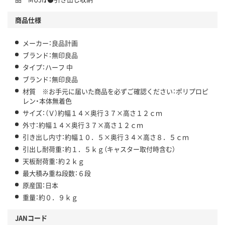
商品仕様
メーカー：良品計画
ブランド：無印良品
タイプ：ハーフ 中
ブランド：無印良品
材質 ※お手元に届いた商品を必ずご確認ください：ポリプロピ
レン・本体無着色
サイズ：（Ｖ）約幅１４×奥行３７×高さ１２ｃｍ
外寸：約幅１４×奥行３７×高さ１２ｃｍ
引き出し内寸：約幅１０．５×奥行３４×高さ８．５ｃｍ
引出し耐荷重：約１．５ｋｇ（キャスター取付時含む）
天板耐荷重：約２ｋｇ
最大積み重ね段数：６段
原産国：日本
重量：約０．９ｋｇ
JANコード