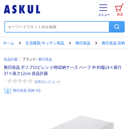
カゴ
メニュー
ホーム
生活雑貨/キッチン用品
無印良品
無印良品 収納
良品計画
ブランド：
無印良品
無印良品 ポリプロピレン 小物収納ケース ハーフ 中 約幅14×奥行
37×高さ12cm 良品計画
（
0
件のレビュー
）
無印良品 収納 4位