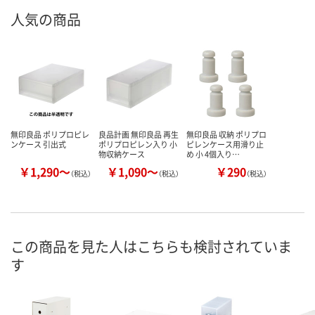
人気の商品
無印良品 ポリプロピレ
良品計画 無印良品 再生
無印良品 収納 ポリプロ
ンケース 引出式
ポリプロピレン入り 小
ピレンケース用滑り止
物収納ケース
め 小 4個入り…
￥1,290～
￥1,090～
￥290
（税込）
（税込）
（税込）
この商品を見た人はこちらも検討されていま
す