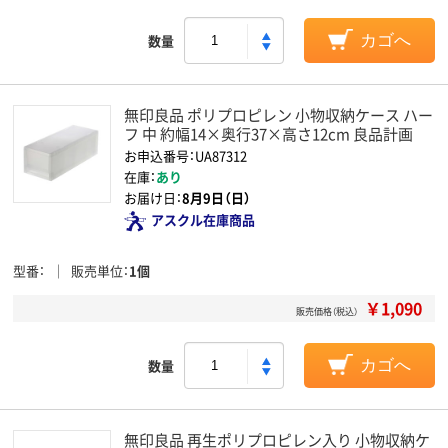
数量
カゴへ
無印良品 ポリプロピレン 小物収納ケース ハー
フ 中 約幅14×奥行37×高さ12cm 良品計画
お申込番号：UA87312
在庫：
あり
お届け日：
8月9日（日）
アスクル在庫商品
型番
販売単位
1個
￥1,090
販売価格（税込）
数量
カゴへ
無印良品 再生ポリプロピレン入り 小物収納ケ