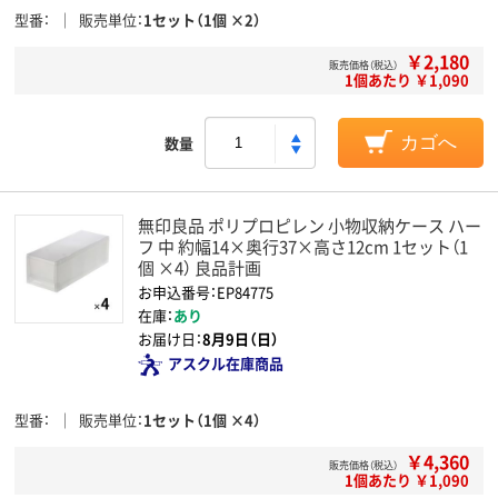
型番
販売単位
1セット（1個 ×2）
￥2,180
販売価格（税込）
1個あたり ￥1,090
数量
カゴへ
無印良品 ポリプロピレン 小物収納ケース ハー
フ 中 約幅14×奥行37×高さ12cm 1セット（1
個 ×4） 良品計画
お申込番号：EP84775
在庫：
あり
お届け日：
8月9日（日）
アスクル在庫商品
型番
販売単位
1セット（1個 ×4）
￥4,360
販売価格（税込）
1個あたり ￥1,090