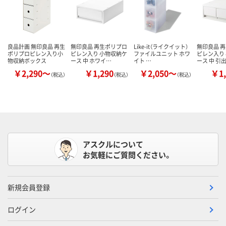
良品計画 無印良品 再生
無印良品 再生ポリプロ
Like-it（ライクイット）
無印良品 
ポリプロピレン入り小
ピレン入り 小物収納ケ
ファイルユニット ホワ
ピレン入り
物収納ボックス
ース 中 ホワイ…
イト …
ース 中 引
￥2,290～
￥1,290
￥2,050～
￥1,
（税込）
（税込）
（税込）
アスクルについて
お気軽にご質問ください。
新規会員登録
ログイン