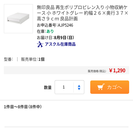
無印良品 再生ポリプロピレン入り 小物収納ケ
ース 小 ホワイトグレー 約幅２６×奥行３７×
高さ９ｃｍ 良品計画
お申込番号：AJP5246
在庫：
あり
お届け日：
8月9日（日）
アスクル在庫商品
型番
販売単位
1個
￥1,290
販売価格（税込）
数量
カゴへ
1件目～8件目（8件中）