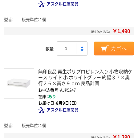
アスクル在庫商品
型番
販売単位
1個
￥1,490
販売価格（税込）
数量
カゴへ
無印良品 再生ポリプロピレン入り 小物収納ケ
ース ワイド 小 ホワイトグレー 約幅３７×奥
行２６×高さ９ｃｍ 良品計画
お申込番号：AJP5247
在庫：
あり
お届け日：
8月9日（日）
アスクル在庫商品
型番
販売単位
1個
￥1,290
販売価格（税込）