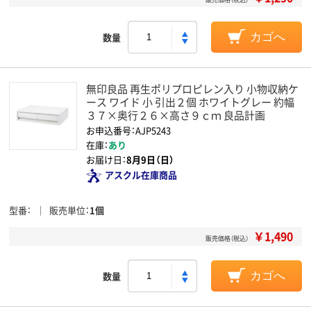
数量
カゴへ
無印良品 再生ポリプロピレン入り 小物収納ケ
ース ワイド 小 引出２個 ホワイトグレー 約幅
３７×奥行２６×高さ９ｃｍ 良品計画
お申込番号：AJP5243
在庫：
あり
お届け日：
8月9日（日）
アスクル在庫商品
型番
販売単位
1個
￥1,490
販売価格（税込）
数量
カゴへ