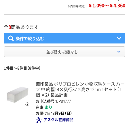
￥1,090
～
￥4,360
販売価格（税込）
全
8
商品あります
条件で絞り込む
並び替え：指定なし
1件目～8件目（8件中）
無印良品 ポリプロピレン 小物収納ケース ハー
フ 中 約幅14×奥行37×高さ12cm 1セット（1
個 ×2） 良品計画
お申込番号：EP84777
在庫：
あり
お届け日：
8月9日（日）
アスクル在庫商品