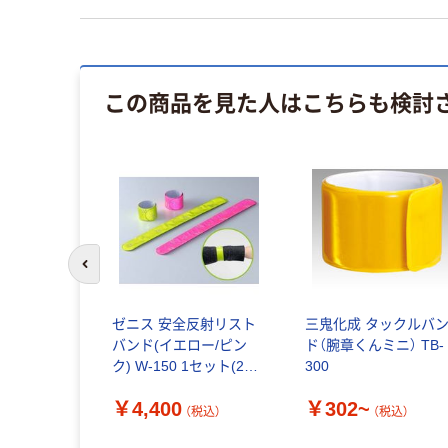
この商品を見た人はこちらも検討
前のスライドへ
ド 広角タ
ゼニス 安全反射リスト
三鬼化成 タックルバ
バンド(イエロー/ピン
ド（腕章くんミニ） TB-
ク) W-150 1セット(20
300
個)（直送品）
税込）
￥4,400
￥302~
（税込）
（税込）