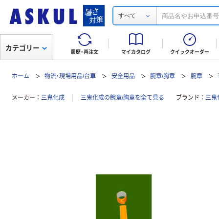
すべて
カテゴリー
履歴・再注文
マイカタログ
クイックオーダー
ホーム
物流・現場用品/台車
安全用品
腕章/胸章
腕章
メーカー
三鬼化成
三鬼化成の腕章/胸章を全て見る
ブランド
三鬼