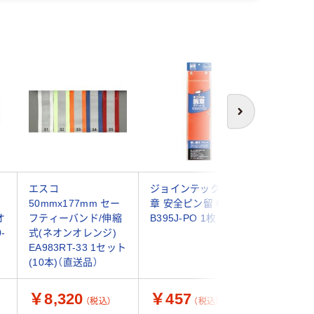
次へ
ー
エスコ
ジョインテックス 腕
つくし工
ン
50mmx177mm セー
章 安全ピン留 橙
リア腕章 
オ
フティーバンド/伸縮
B395J-PO 1枚
517 1セ
-
式(ネオンオレンジ)
本×10袋) 
EA983RT-33 1セット
6332（直
(10本)（直送品）
￥8,320
￥457
￥5,0
（税込）
（税込）