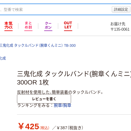
詳細設定
お届け先
〒135-0061
三鬼化成 タックルバンド（腕章くんミニ） TB-300
化成
三鬼化成 タックルバンド(腕章くんミニ)
300OR 1枚
反射材を使用した、簡単装着のタックルバンド。
レビューを書く
ランキングをみる
腕章/胸章
￥425
／￥387（税抜き）
（税込）