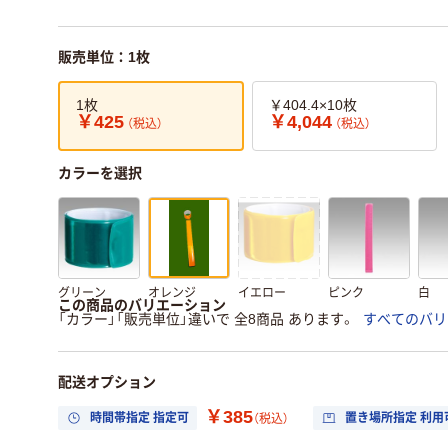
販売単位：1枚
1枚
￥404.4×10枚
￥425
￥4,044
（税込）
（税込）
カラーを選択
グリーン
オレンジ
イエロー
ピンク
白
この商品のバリエーション
「カラー」「販売単位」違いで 全8商品 あります。
すべてのバリ
配送オプション
￥385
時間帯指定 指定可
置き場所指定 利用
（税込）