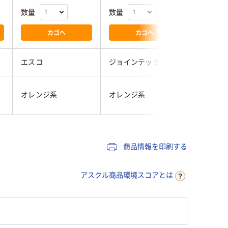
数量
数量
数量
カゴへ
カゴへ
エスコ
ジョインテックス
つくし工
オレンジ
オレンジ系
オレンジ系
系
商品情報を印刷する
アスクル商品環境スコアとは