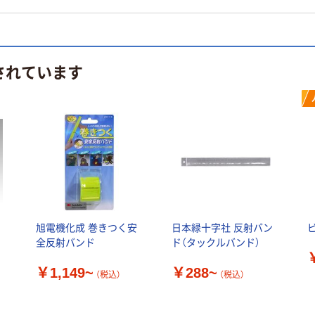
されています
ン
旭電機化成 巻きつく安
日本緑十字社 反射バン
全反射バンド
ド（タックルバンド）
￥1,149~
￥288~
（税込）
（税込）