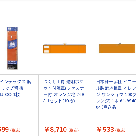
インテックス 腕
つくし工房 透明ポケ
日本緑十字社 ビニ
クリップ留 橙
ット付腕章(ファスナ
ル製無地腕章 オレ
6J-CO 1枚
ー付)オレンジ地 769-
ジ ワンショウ-100(
J 1セット(10枚)
レンジ) 1本 61-9940
04（直送品）
99
￥8,710
￥533
（税込）
（税込）
（税込）