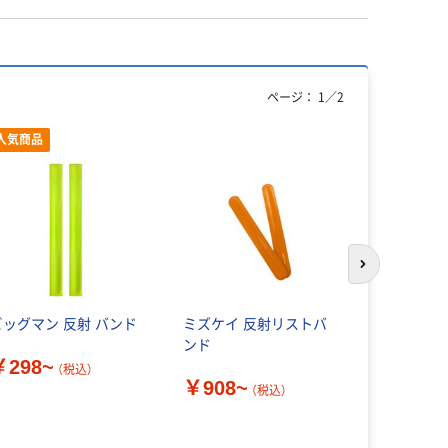
ページ：
1
／
2
人気商品
次のスライド
ビッグマン 反射 バンド
ミズケイ 反射リストバ
トラスコ中山
ンド
ストバンド T
￥298~
個 161-079
（税込）
￥908~
（税込）
￥1,067