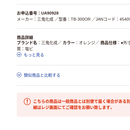
お申込番号：UA90928
メーカー：三鬼化成
／型番：TB-300OR
／JANコード：45409
商品詳細
ブランド名
三鬼化成
／
カラー
オレンジ
／
商品仕様
●外
質：塩ビ
もっと見る
類似商品と比較する
こちらの商品は一般商品とは別便で届く場合がある別
細はレジ画面にてご確認をお願い致します。