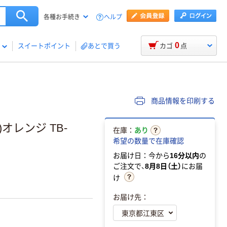
ヘルプ
各種お手続き
0
スイートポイント
あとで買う
カゴ
点
商品情報を印刷する
オレンジ TB-
在庫：
あり
希望の数量で在庫確認
お届け日：今から
16分以内
の
ご注文で、
8月8日（土）
にお届
け
お届け先：