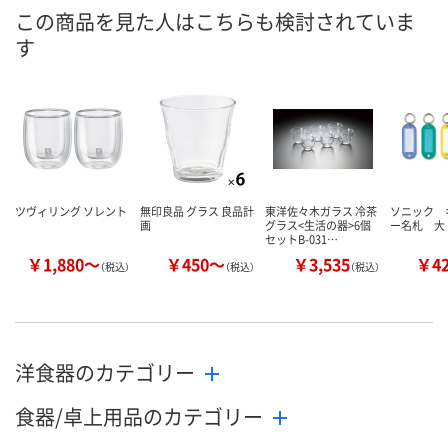
8月9日（日）
8月11日（火）
8月11日（火）
お届け日
この商品を見た人はこちらも検討されていま
す
数量
数量
数量
カゴへ
カゴへ
カ
ツヴィリング ソレント
無印良品 グラス 良品計
東洋佐々木ガラス 冷茶
ソニック 
画
グラス<生活の器>6個
ー名札 大
セットB-031…
￥1,880～
￥450～
￥3,535
￥4
（税込）
（税込）
（税込）
洋食器のカテゴリー
食器/卓上用品のカテゴリー