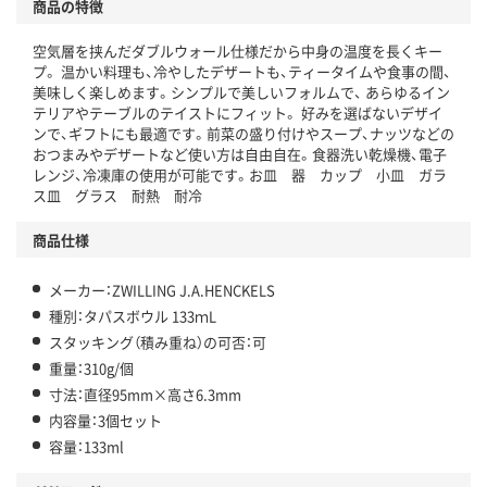
商品の特徴
空気層を挟んだダブルウォール仕様だから中身の温度を長くキー
プ。 温かい料理も、冷やしたデザートも、ティータイムや食事の間、
美味しく楽しめます。シンプルで美しいフォルムで、 あらゆるイン
テリアやテーブルのテイストにフィット。 好みを選ばないデザイ
ンで、ギフトにも最適です。前菜の盛り付けやスープ、ナッツなどの
おつまみやデザートなど使い方は自由自在。食器洗い乾燥機、電子
レンジ、冷凍庫の使用が可能です。お皿 器 カップ 小皿 ガラ
ス皿 グラス 耐熱 耐冷
商品仕様
メーカー：ZWILLING J.A.HENCKELS
種別：タパスボウル 133ｍL
スタッキング（積み重ね）の可否：可
重量：310g/個
寸法：直径95mm×高さ6.3mm
内容量：3個セット
容量：133ml