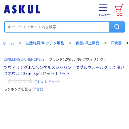
カゴ
メニュー
ホーム
生活雑貨/キッチン用品
食器/卓上用品
洋食器
ZWILLING J.A.HENCKELS
ブランド：
ZWILLING(ツヴィリング）
ツヴィリングJ.A.ヘンケルスジャパン ダブルウォールグラス タパ
スボウル 133ml 3pcsセット 1セット
（
0
件のレビュー
）
ランキングを見る：
洋食器