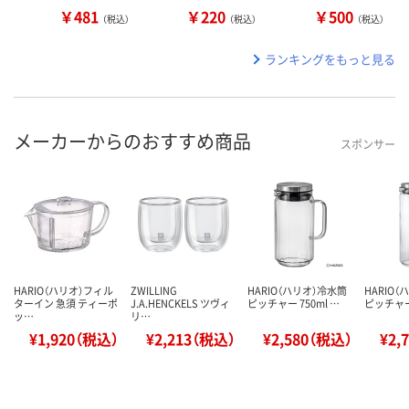
￥481
￥220
￥500
（税込）
（税込）
（税込）
ランキングをもっと見る
メーカーからのおすすめ商品
スポンサー
HARIO（ハリオ）フィル
ZWILLING
HARIO（ハリオ）冷水筒
HARIO
ターイン 急須 ティーポ
J.A.HENCKELS ツヴィ
ピッチャー 750ml …
ピッチャー 
ッ…
リ…
¥1,920（税込）
¥2,213（税込）
¥2,580（税込）
¥2,