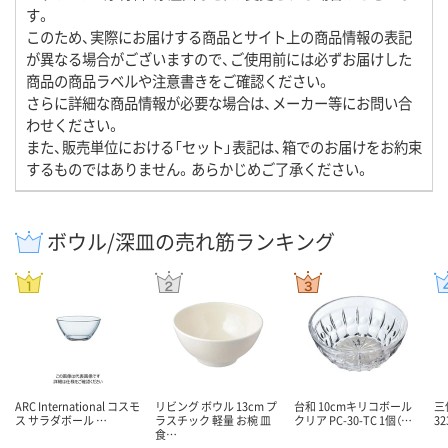
す。
このため、実際にお届けする商品とサイト上の商品情報の表記
が異なる場合がございますので、ご使用前には必ずお届けした
商品の商品ラベルや注意書きをご確認ください。
さらに詳細な商品情報が必要な場合は、メーカー等にお問い合
わせください。
また、販売単位における「セット」表記は、箱でのお届けをお約束
するものではありません。あらかじめご了承ください。
ボウル/深皿の売れ筋ランキング
ARC International コスモ
リビング ボウル 13cm プ
台和 10cmキリコボール
三
ス サラダボール …
ラスチック 軽量 お椀 皿
クリア PC-30-TC 1個（…
3
食…