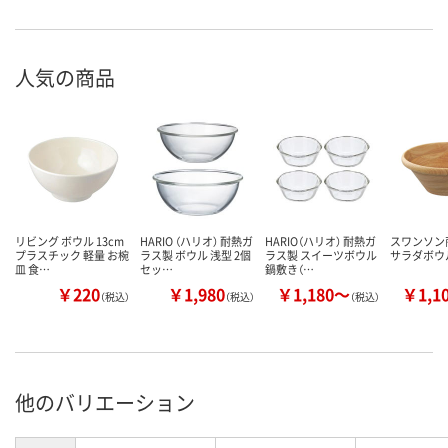
人気の商品
リビング ボウル 13cm
HARIO （ハリオ） 耐熱ガ
HARIO（ハリオ） 耐熱ガ
スワンソン
プラスチック 軽量 お椀
ラス製 ボウル 浅型 2個
ラス製 スイーツボウル
サラダボウ
皿 食…
セッ…
鍋敷き（…
￥220
￥1,980
￥1,180～
￥1,1
（税込）
（税込）
（税込）
他のバリエーション