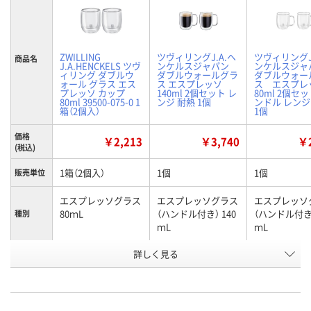
ZWILLING
ツヴィリングJ.A.ヘ
ツヴィリングJ
商品名
J.A.HENCKELS ツヴ
ンケルスジャパン
ンケルスジャ
ィリング ダブルウ
ダブルウォールグラ
ダブルウォー
ォール グラス エス
ス エスプレッソ
ス エスプレ
プレッソ カップ
140ml 2個セット レ
80ml 2個セッ
80ml 39500-075-0 1
ンジ 耐熱 1個
ンドル レンジ
箱（2個入）
1個
価格
￥2,213
￥3,740
￥2
(税込)
1箱（2個入）
1個
1個
販売単位
エスプレッソグラス
エスプレッソグラス
エスプレッソ
80ｍL
（ハンドル付き） 140
（ハンドル付き）
種別
ｍL
ｍL
お申込番
詳しく見る
KK22690
UK67698
UK67725
号
8点
あり
4点
在庫