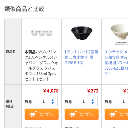
類似商品と比較
本商品：
ツヴィリン
【アウトレット】国際
エンテック 
商品名
グJ.A.ヘンケルスジ
化工 丸小鉢 小 黒
ン和食器 すみ
ャパン ダブルウォ
G156 B 1個
茶椀 身 VOー4 
ールグラス タパス
6833-62 1個
ボウル 133ml 3pcs
品）
セット 1セット
￥4,078
￥272
￥1
数量
数量
数量
価格
(税込)
カゴへ
カゴへ
カ