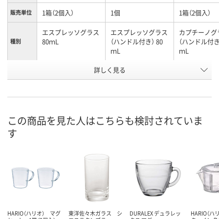
1箱（2個入）
1個
1箱（2個入）
販売単位
エスプレッソグラス
エスプレッソグラス
カプチーノグ
80ｍL
（ハンドル付き） 80
（ハンドル付き）
種別
ｍL
ｍL
お申込番
詳しく見る
KK22690
UK67725
UA95560
号
8点
4点
5点
在庫
8月9日（日）
8月11日（火）
8月11日（火）
お届け日
この商品を見た人はこちらも検討されていま
す
数量
数量
数量
カゴへ
カゴへ
カ
HARIO（ハリオ） マグ
東洋佐々木ガラス シ
DURALEX デュラレッ
HARIO（