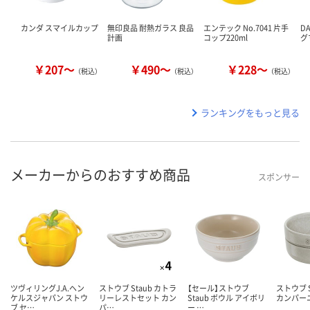
カンダ スマイルカップ
無印良品 耐熱ガラス 良品
エンテック No.7041 片手
D
計画
コップ220ml
グ
￥207～
￥490～
￥228～
（税込）
（税込）
（税込）
ランキングをもっと見る
メーカーからのおすすめ商品
スポンサー
ツヴィリングJ.A.ヘン
ストウブ Staub カトラ
【セール】ストウブ
ストウブ S
ケルスジャパン ストウ
リーレストセット カン
Staub ボウル アイボリ
カンパーニ
ブ セ…
パ…
ー …