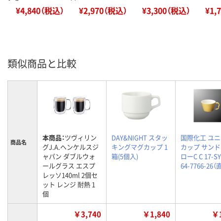
¥4,840（税込）
¥2,970（税込）
¥3,300（税込）
¥1,
類似商品と比較
本商品：
ツヴィリン
DAY&NIGHT スタッ
国際化工 ユ
商品名
グJ.A.ヘンケルスジ
キングマグカップ 1
カップ サン
ャパン ダブルウォ
箱(5個入)
ローC C 17-S
ールグラス エスプ
64-7766-26
レッソ140ml 2個セ
ット レンジ 耐熱 1
個
￥3,740
￥1,840
￥1