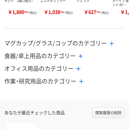
セット 1箱（2個入）
エステタンブラー
クス マグ
ターイン 急
ット 45…
￥1,880～
￥1,038～
￥627～
￥1,
（税込）
（税込）
（税込）
マグカップ/グラス/コップのカテゴリー
食器/卓上用品のカテゴリー
オフィス用品のカテゴリー
作業・研究用品のカテゴリー
あなたが最近チェックした商品
閲覧履歴の削除