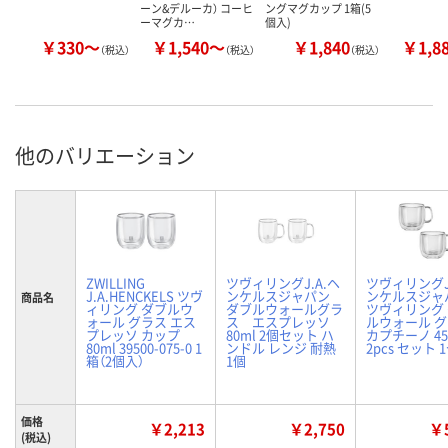
ーン&デルーカ） コーヒ
ングマグカップ 1箱(5
ーマグカ…
個入)
￥330～
￥1,540～
￥1,840
￥1,8
（税込）
（税込）
（税込）
他のバリエーション
ZWILLING
ツヴィリングJ.A.ヘ
ツヴィリングJ
J.A.HENCKELS ツヴ
ンケルスジャパン
ンケルスジャ
商品名
ィリング ダブルウ
ダブルウォールグラ
ツヴィリング
ォール グラス エス
ス エスプレッソ
ルウォール 
プレッソ カップ
80ml 2個セット ハ
カプチーノ 45
80ml 39500-075-0 1
ンドル レンジ 耐熱
2pcs セット
箱（2個入）
1個
価格
￥2,213
￥2,750
￥5
(税込)