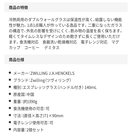
商品の特徴
冷熱両用のダブルウォールグラスは保温性が高く、結露しない機能
性が魅力。1点1点職人が作っている逸品です。二重になったガラス
の構造で、外気の影響を受けにくく、飲み物の温度を長く保ちます。
軽くてタイムレスなデザインのため飽きずに長くご使用いただけ
ます。食洗機対応 食器洗い乾燥機対応 電子レンジ対応 マグ
カップ コーヒー デミタス
商品仕様
メーカー：ZWILLING J.A.HENCKELS
ブランド：Zwilling（ツヴィリング）
種別：エスプレッソグラス（ハンドル付き） 140ｍL
原産国：中国
重量：(約)390g
食洗機使用の可否：可
寸法：(直径×高さ)71×90mm
電子レンジ使用可否：可
内容量：2個セット