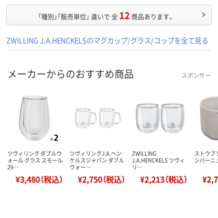
12
「種別」「販売単位」 違いで 全
商品あります。
ZWILLING J.A.HENCKELSのマグカップ/グラス/コップを全て見る
メーカーからのおすすめ商品
スポンサー
ツヴィリング ダブルウ
ツヴィリングJ.A.ヘン
ZWILLING
ストウブ S
ォール グラス スモール
ケルスジャパン ダブル
J.A.HENCKELS ツヴィ
ンパーニュ
29…
ウォー…
リ…
¥3,480（税込）
¥2,750（税込）
¥2,213（税込）
¥2,