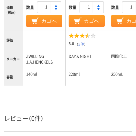
数量
数量
数量
価格
(税込)
カゴへ
カゴへ
カ
評価
3.8
（
5件
）
ZWILLING
DAY＆NIGHT
国際化工
メーカー
J.A.HENCKELS
140ml
220ml
250mL
容量
(約)390g
重量
レビュー（0件）