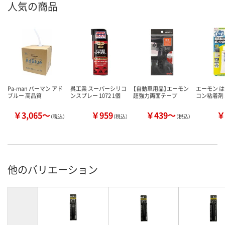
人気の商品
Pa-man パーマン アド
呉工業 スーパーシリコ
【自動車用品】エーモン
エーモン 
ブルー 高品質
ンスプレー 1072 1個
超強力両面テープ
コン粘着剤 1
￥3,065～
￥959
￥439～
￥
（税込）
（税込）
（税込）
他のバリエーション