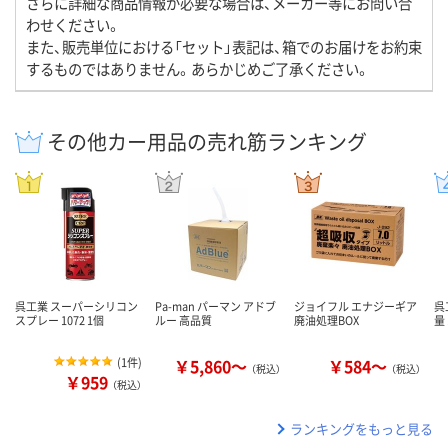
さらに詳細な商品情報が必要な場合は、メーカー等にお問い合
わせください。
また、販売単位における「セット」表記は、箱でのお届けをお約束
するものではありません。あらかじめご了承ください。
その他カー用品の売れ筋ランキング
呉工業 スーパーシリコン
Pa-man パーマン アドブ
ジョイフル エナジーギア
呉
スプレー 1072 1個
ルー 高品質
廃油処理BOX
量 
(
1件
)
￥5,860～
￥584～
（税込）
（税込）
￥959
（税込）
ランキングをもっと見る