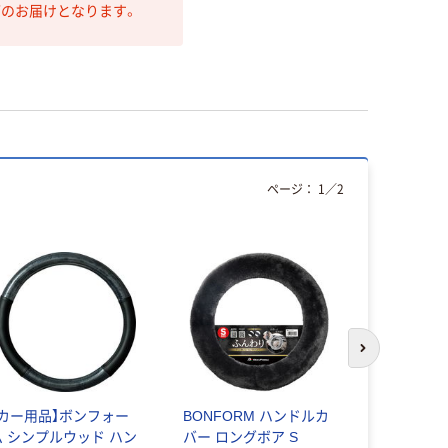
第のお届けとなります。
ページ：
1
／
2
次のスライド
【カー用品】ボンフォー
BONFORM ハンドルカ
ボンフォー
ム シンプルウッド ハン
バー ロングボア S
カバー キ