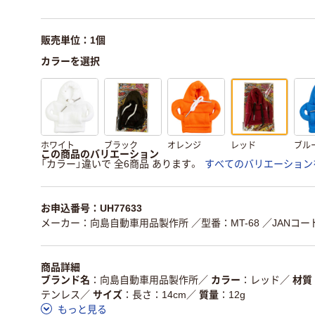
販売単位：1個
カラーを選択
ホワイト
ブラック
オレンジ
レッド
ブル
この商品のバリエーション
「カラー」違いで 全6商品 あります。
すべてのバリエーション
お申込番号：UH77633
メーカー：向島自動車用品製作所
／型番：MT-68
／JANコード
商品詳細
ブランド名
向島自動車用品製作所
／
カラー
レッド
／
材質
テンレス
／
サイズ
長さ：14cm
／
質量
12g
もっと見る