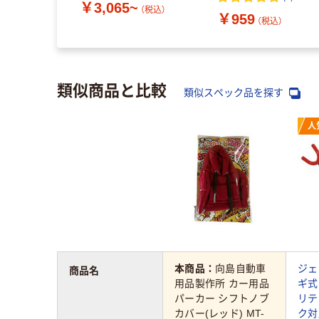
￥3,065~
（税込）
￥959
（税込）
類似商品と比較
類似スペック品を探す
人
本商品：
向島自動車
ジェ
商品名
用品製作所 カー用品
ギ式
パーカー シフトノブ
リテ
カバー(レッド) MT-
ク対応