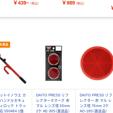
￥439~
￥989
ガ
（税込）
（税込）
E
気商品
ットイノウエ カ
DAITO PRESS リフ
DAITO PRESS リフ
ハンドルセキュ
レクター Eマーク 赤
レクター 赤 マル レ
ィロック トラッ
マル レンズ径 55mm
ンズ径 76mm 2ケ
 590484 1個
2ケ AE-30S（直送品）
AO-18S（直送品）