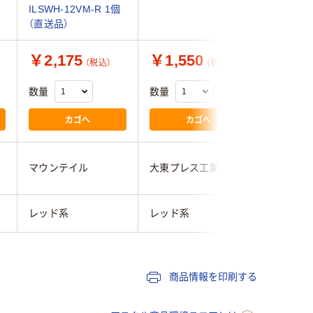
ILSWH-12VM-R 1個
45x125 
（直送品）
05RE 1
￥2,175
￥1,550
￥3,1
（税込）
（税込）
数量
数量
数量
カゴへ
カゴへ
マウンテイル
大東プレス工業
ボンフォ
レッド系
レッド系
レッド系
商品情報を印刷する