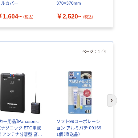
ドルカバー
370×370mm
ズ S36.5-
ン 6959-0
￥1,604~
￥2,520~
￥3,112
品）
（税込）
（税込）
ページ：
1
／
4
次のスライド
カー用品】Panasonic
ソフト99コーポレーシ
ジョイフル
パナソニック ETC車載
ョン アルミパテ 09169
ア 廃油処理
器 アンテナ分離型 音声
1個（直送品）