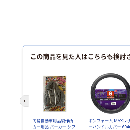
この商品を見た人はこちらも検討
前のスライドへ
ぜご飯の素
向島自動車用品製作所
ボンフォーム MAXレ
カー用品 パーカー シフ
ーハンドルカバー 6946