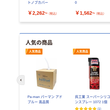
トノブカバー
0
税込）
￥2,262~
￥1,562~
（税込）
（税込）
人気の商品
人気商品
人気商品
前のスライドへ
Pa-man パーマン アド
呉工業 スーパーシリ
ブルー 高品質
ンスプレー 1072 1個
(
1
)