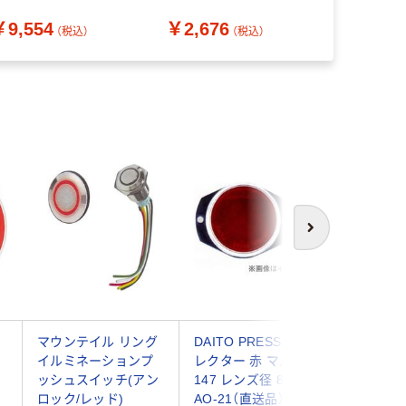
￥328~
イト搭載 PN-CY-
￥9,554
￥2,676
T926D 1台（直送品）
（税込）
（税込）
次へ
マウンテイル リング
DAITO PRESS リフ
【カー用
イルミネーションプ
レクター 赤 マル R-
ーム ク
ッシュスイッチ(アン
147 レンズ径 80mm
タムディ
ロック/レッド)
AO-21（直送品）
プル 低