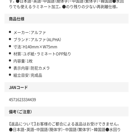
す。●日本語・英語・中国語（簡体字）・中国語（繁体字）・韓国語●水回
りでも使えるラミネート加工。●のり残りの少ない再剥離仕様。
商品仕様
メーカー：アルファ
ブランド：アルファ（ALPHA）
寸法：H140mm×W75mm
材質：ユポ紙・ラミネートOPP貼り
内容量：1枚
表示内容：防犯カメラ
組立目安：完成品
JANコード
4571623334439
備考（ご注意）
【返品について】お客様のご都合による返品はお受けできません。
●日本語・英語・中国語（簡体字）・中国語（繁体字）・韓国語●水回り