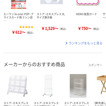
エーワン（A-one） POP・プ
ストア・エキスプレス 丸
HEIKO 抜型カード
サ
ライスカード用 ミシン目
サイズ表示板
ー
…
￥1,529～
￥750～
（税込）
（税込）
￥612～
（税込）
ランキングをもっと見る
メーカーからのおすすめ商品
スポンサー
ストア・エキスプレス
ストア・エキスプレス
ストア・エキスプレス
【軒先渡し