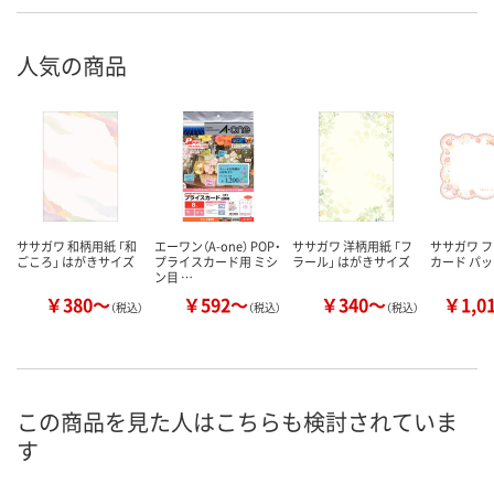
人気の商品
ササガワ 和柄用紙 「和
エーワン（A-one） POP・
ササガワ 洋柄用紙 「フ
ササガワ 
ごころ」 はがきサイズ
プライスカード用 ミシ
ラール」 はがきサイズ
カード パ
ン目 …
￥380～
￥592～
￥340～
￥1,0
（税込）
（税込）
（税込）
この商品を見た人はこちらも検討されていま
す