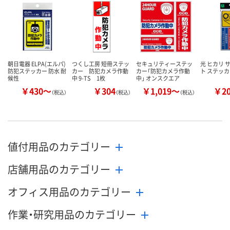
朝日電器 ELPA(エルパ)
つくし工房 短冊ステッ
セキュリティーステッ
光 ヒカリ 
防犯ステッカー 防水 耐
カー 防犯カメラ作動
カー「防犯カメラ作動
ト ステッ
候性
中 9-TS 1枚
中」 オンスクエア
￥430～
￥304
￥1,019～
￥2
（税込）
（税込）
（税込）
値付用品のカテゴリー
店舗用品のカテゴリー
オフィス用品のカテゴリー
作業・研究用品のカテゴリー