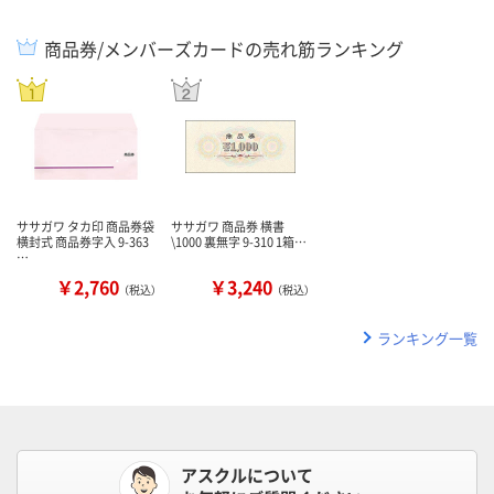
商品券/メンバーズカードの売れ筋ランキング
ササガワ タカ印 商品券袋
ササガワ 商品券 横書
横封式 商品券字入 9-363
\1000 裏無字 9-310 1箱…
…
￥2,760
￥3,240
（税込）
（税込）
ランキング一覧
アスクルについて