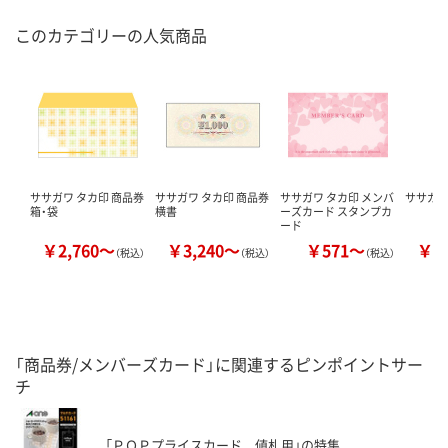
このカテゴリーの人気商品
ササガワ タカ印 商品券
ササガワ タカ印 商品券
ササガワ タカ印 メンバ
ササガワ
箱・袋
横書
ーズカード スタンプカ
ード
￥2,760～
￥3,240～
￥571～
￥1
（税込）
（税込）
（税込）
「商品券/メンバーズカード」に関連するピンポイントサー
チ
「ＰＯＰプライスカード 値札用」の特集