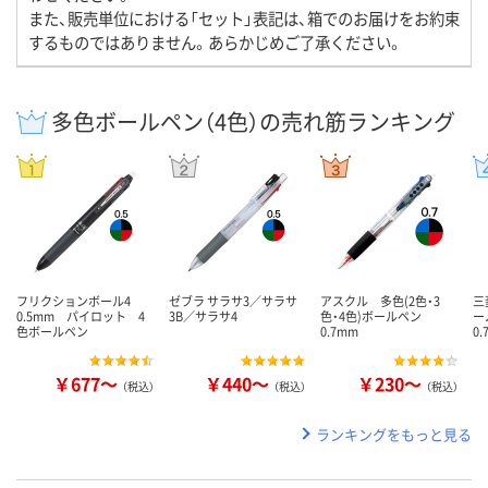
また、販売単位における「セット」表記は、箱でのお届けをお約束
するものではありません。あらかじめご了承ください。
多色ボールペン（4色）の売れ筋ランキング
フリクションボール4
ゼブラ サラサ3／サラサ
アスクル 多色(2色・3
三
0.5mm パイロット 4
3B／サラサ4
色・4色)ボールペン
ー
色ボールペン
0.7mm
0
￥677～
￥440～
￥230～
（税込）
（税込）
（税込）
ランキングをもっと見る