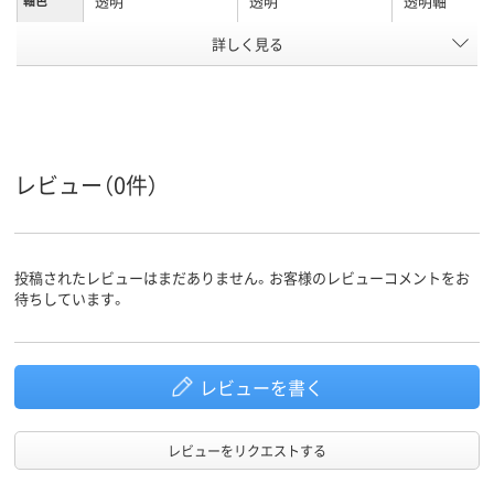
透明
透明
透明軸
詳しく見る
0.7ｍｍ
0.7mm
0.7mm
ボール径
インク種
油性
油性インク
油性
類
黒・青・赤・緑
黒・赤・青・緑
黒・赤・青・緑
インク色
レビュー（0件）
アスクル
商品環境
85
スコア
投稿されたレビューはまだありません。お客様のレビューコメントをお
待ちしています。
レビューを書く
レビューをリクエストする