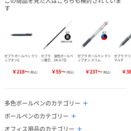
この商品を見た人はこちらも検討されていま
す
8月24日（月）まで
8月24日（月）まで
8月24日（月）
お届け日
数量
数量
数量
カゴへ
カゴへ
カ
ゼブラ ボールペン クリ
セブラ 油性ボールペ
ゼブラ ボールペン クリ
ゼブラ クリ
ップオンG
ン替芯 SK-0.7芯
ップオン スリム
マルチ
￥218～
￥55～
￥237～
￥3
（税込）
（税込）
（税込）
多色ボールペンのカテゴリー
ボールペンのカテゴリー
オフィス用品のカテゴリー