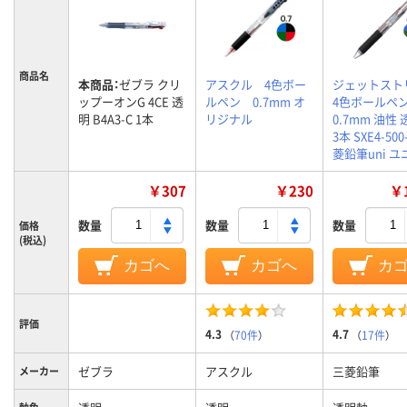
商品名
本商品：
ゼブラ クリ
アスクル 4色ボー
ジェットスト
ップーオンG 4CE 透
ルペン 0.7mm オ
4色ボールペ
明 B4A3-C 1本
リジナル
0.7mm 油性
3本 SXE4-500
菱鉛筆uni ユ
￥307
￥230
￥1
数量
数量
数量
価格
(税込)
カゴへ
カゴへ
カ
評価
4.3
4.7
（
70件
）
（
17件
）
ゼブラ
アスクル
三菱鉛筆
メーカー
軸色