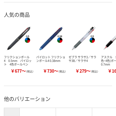
人気の商品
フリクションボール
パイロット フリクショ
ゼブラ サラサ3／サラ
アスクル 多
4 0.5mm パイロッ
ンボール4 0.38mm
サ3B／サラサ4
色・4色)
ト 4色ボールペン
0.7mm
￥677～
￥730～
￥279～
￥1
（税込）
（税込）
（税込）
他のバリエーション