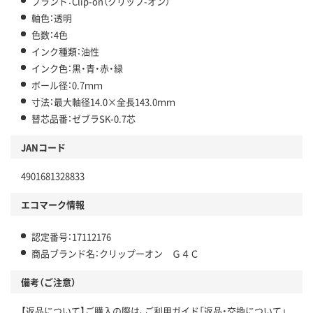
ブランド：Clip-on（クリップ-オン）
軸色：透明
色数：4色
インク種類：油性
インク色：黒・青・赤・緑
ボール径：0.7ｍｍ
寸法：最大軸径14.0×全長143.0ｍｍ
替芯品番：ゼブラSK-0.7芯
JANコード
4901681328833
エコマーク情報
認定番号：17112176
商品ブランド名：クリップーオン Ｇ４Ｃ
備考（ご注意）
【返品について】ご購入の際は、ご利用ガイド「返品・交換について」