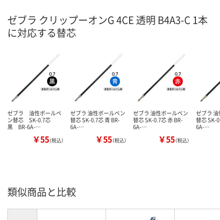
ゼブラ クリップーオンG 4CE 透明 B4A3-C 1本
に対応する替芯
ゼブラ 油性ボールペ
ゼブラ 油性ボールペン
ゼブラ 油性ボールペン
ゼブラ 
ン替芯 SK-0.7芯
替芯 SK-0.7芯 青 BR-
替芯 SK-0.7芯 赤 BR-
替芯 SK-0
黒 BR-6A-…
6A-…
6A-…
6A-…
￥55
￥55
￥55
（税込）
（税込）
（税込）
類似商品と比較