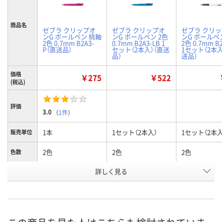
商品名
ゼブラ クリップオ
ゼブラ クリップオ
ゼブラ クリ
ンG ボールペン 桃軸
ンG ボールペン 2色
ンG ボールペ
2色 0.7mm B2A3-
0.7mm B2A3-LB 1
2色 0.7mm B
P（直送品）
セット（2本入）（直送
1セット（2本入
品）
送品）
価格
￥275
￥522
(税込)
評価
3.0
（
1件
）
1本
1セット（2本入）
1セット（2本入
販売単位
2色
2色
2色
色数
詳しく見る
ピンク
ライトブルー
白
軸色
お申込番
9321213
9830793
9830775
号
あり
あり
あり
在庫