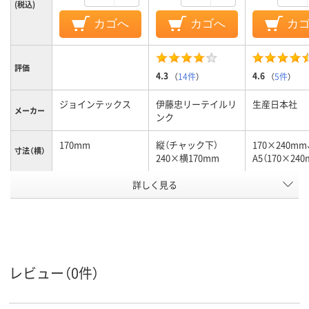
(税込)
カゴへ
カゴへ
カ
評価
4.3
4.6
（
14件
）
（
5件
）
ジョインテックス
伊藤忠リーテイルリ
生産日本社
メーカー
ンク
170mm
縦（チャック下）
170×240mm
寸法（横）
240×横170mm
A5（170×240
詳しく見る
チャック付ポリ袋
袋入り（吊しひもな
袋入り（吊し
袋の種類
し）
し）
低密度ポリエチレン
ポリエチレン、
ポリエチレン
LDPE（ツルツルタイ
LDPE（ツル
プ）、ポリエチレン、
プ）、ポリエチ
材質
LDPE（ツルツルタイ
LDPE（ツル
レビュー（0件）
プ）
プ）
アスクル