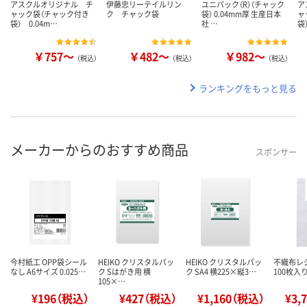
アスクルオリジナル チ
伊藤忠リーテイルリン
ユニパック（R）（チャック
ア
ャック袋（チャック付き
ク チャック袋
袋） 0.04mm厚 生産日本
ャ
袋） 0.04m…
社 …
袋
￥757～
￥482～
￥982～
（税込）
（税込）
（税込）
ランキングをもっと見る
メーカーからのおすすめ商品
スポンサー
今村紙工 OPP袋シール
HEIKO クリスタルパッ
HEIKO クリスタルパッ
不織布レジ
なし A6サイズ 0.025…
ク Sはがき用 横
ク SA4 横225×縦3…
100枚入り
105×…
¥196（税込）
¥427（税込）
¥1,160（税込）
¥3,