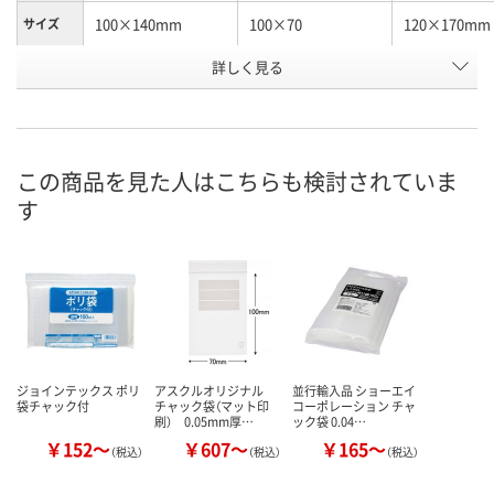
100×140mm
100×70
120×170mm
サイズ
お申込番
詳しく見る
KK93320
U338314
KK93322
号
直送品
直送品
直送品
在庫
8月25日（火）まで
8月25日（火）
お届け日
この商品を見た人はこちらも検討されていま
す
数量
数量
お取り扱い終了しま
した
カゴへ
カ
ジョインテックス ポリ
アスクルオリジナル
並行輸入品 ショーエイ
袋チャック付
チャック袋（マット印
コーポレーション チャ
刷） 0.05mm厚…
ック袋 0.04…
￥152～
￥607～
￥165～
（税込）
（税込）
（税込）