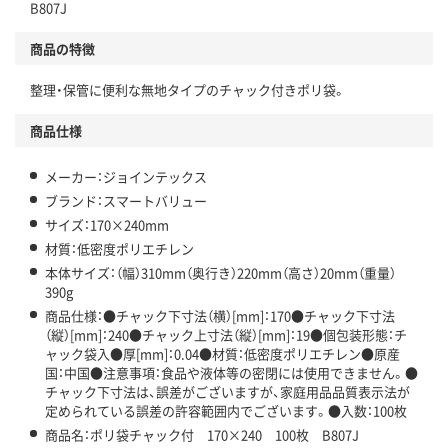
B807J
商品の特徴
整理・保管に便利な無地タイプのチャック付きポリ袋。
商品仕様
メーカー：ジョインテックス
ブランド：スマートバリュー
サイズ：170×240mm
材質：低密度ポリエチレン
本体サイズ：（幅）310mm（奥行き）220mm（高さ）20mm（重量）
390g
商品仕様：●チャック下寸法（横）[mm]：170●チャック下寸法
（縦）[mm]：240●チャック上寸法（縦）[mm]：19●個包装形態：チ
ャック袋入●厚[mm]：0.04●材質：低密度ポリエチレン●原産
国：中国●注意事項：食品や液体等の密閉には使用できません。●
チャック下寸法は、誤差がございますが、家庭用品品質表示法が
定められている誤差の許容範囲内でございます。●入数：100枚
商品名：ポリ袋チャック付 170×240 100枚 B807J