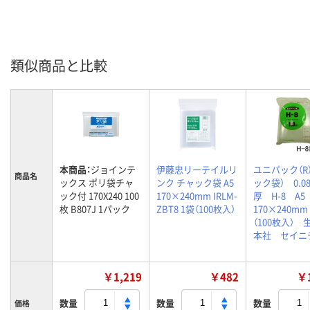
類似商品と比較
本商品：
ジョインテ
伊藤忠リーテイルリ
ユニパック（R
商品名
ックス ポリ袋チャ
ンク チャック袋 A5
ック袋） 0.0
ック付 170X240 100
170×240mm IRLM-
厚 H-8 A
枚 B807J 1パック
ZBT8 1袋（100枚入）
170×240m
（100枚入） 
本社 セイニ
￥1,219
￥482
￥1
数量
数量
数量
価格