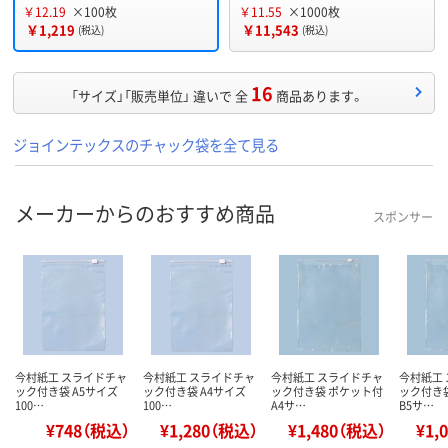
￥12.19
×100枚
￥11.55
×1000枚
￥1,219
￥11,543
(税込)
(税込)
16
「サイズ」「販売単位」 違いで 全
商品あります。
ジョインテックスのチャック袋を全て見る
メーカーからのおすすめ商品
スポンサー
今村紙工 スライドチャ
今村紙工 スライドチャ
今村紙工 スライドチャ
今村紙工
ック付き袋 A5サイズ
ック付き袋 A4サイズ
ック付き袋 ポケット付
ック付き
100…
100…
A4サ…
B5サ…
¥748（税込）
¥1,280（税込）
¥1,480（税込）
¥1,