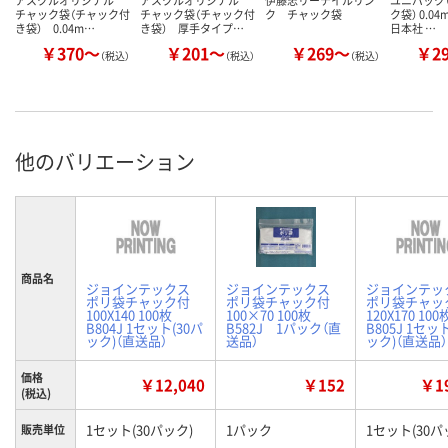
チャック袋（チャック付
チャック袋（チャック付
ク チャック袋
ク袋） 0.0
き袋） 0.04m…
き袋） 厚手タイプ…
日本社 …
￥370～
￥201～
￥269～
￥2
（税込）
（税込）
（税込）
他のバリエーション
商品名
ジョインテックス
ジョインテックス
ジョインテッ
ポリ袋チャック付
ポリ袋チャック付
ポリ袋チャッ
100X140 100枚
100×70 100枚
120X170 100
B804J 1セット(30パ
B582J 1パック（直
B805J 1セッ
ック)（直送品）
送品）
ック)（直送品）
価格
￥12,040
￥152
￥19
(税込)
1セット(30パック)
1パック
1セット(30パ
販売単位