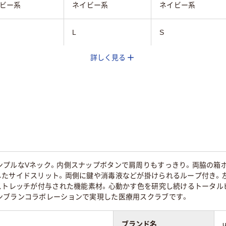
ビー系
ネイビー系
ネイビー系
L
S
詳しく見る
ンプルなVネック。内側スナップボタンで肩周りもすっきり。両脇の箱
たサイドスリット。両側に鍵や消毒液などが掛けられるループ付き。左
ストレッチが付与された機能素材。心動かす色を研究し続けるトータルビ
ンブランコラボレーションで実現した医療用スクラブです。
ブランド名