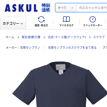
すべて
カテゴリー
履歴・再注文
マイカタログ
クイックオーダー
ホーム
衛生/医療/介護
白衣・ナース服(ナースウェア)
スクラブ
メーカー
住商モンブラン
住商モンブランのスクラブを全て見る
ブ