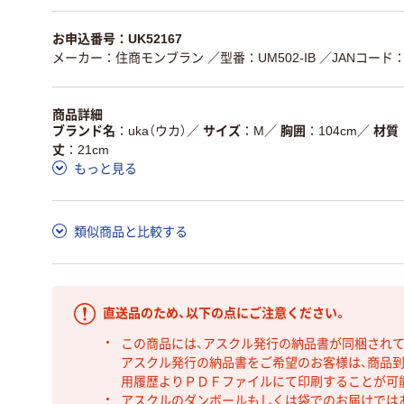
お申込番号：UK52167
メーカー：住商モンブラン
／型番：UM502-IB
／JANコード：4
商品詳細
ブランド名
uka（ウカ）
／
サイズ
M
／
胸囲
104cm
／
材質
丈
21cm
もっと見る
類似商品と比較する
直送品のため、以下の点にご注意ください。
この商品には、アスクル発行の納品書が同梱され
アスクル発行の納品書をご希望のお客様は、商品到
用履歴よりＰＤＦファイルにて印刷することが可
アスクルのダンボールもしくは袋でのお届けでは