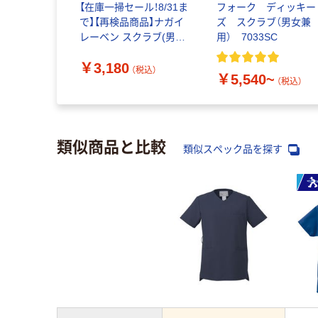
【在庫一掃セール！8/31ま
フォーク ディッキー
で】【再検品商品】ナガイ
ズ スクラブ（男女兼
レーベン スクラブ(男女
用） 7033SC
兼用) 医療白衣 半袖 ネ
￥3,180
イビー L RT-5062 1枚
（税込）
￥5,540~
スクラブ（わけあり品）
（税込）
類似商品と比較
類似スペック品を探す