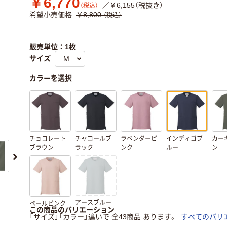
￥6,770
／￥6,155（税抜き）
（税込）
希望小売価格
￥8,800
（税込）
販売単位：1枚
サイズ
カラーを選択
チョコレート
チャコールブ
ラベンダーピ
インディゴブ
カー
ブラウン
ラック
ンク
ルー
ン
アースブルー
ペールピンク
この商品のバリエーション
「サイズ」「カラー」違いで 全43商品 あります。
すべてのバリ