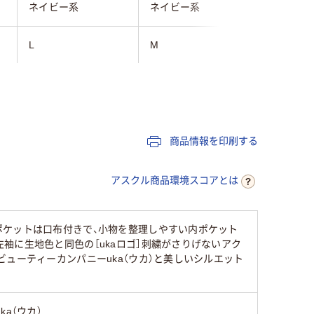
ネイビー系
ネイビー系
ネイビー
L
M
L
商品情報を印刷する
アスクル商品環境スコアとは
ポケットは口布付きで、小物を整理しやすい内ポケット
袖に生地色と同色の［ukaロゴ］刺繍がさりげないアク
ューティーカンパニーuka（ウカ）と美しいシルエット
uka（ウカ）