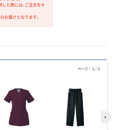
明した際には、ご注文をキ
第のお届けとなります。
ページ：
1
／
2
次のスライド