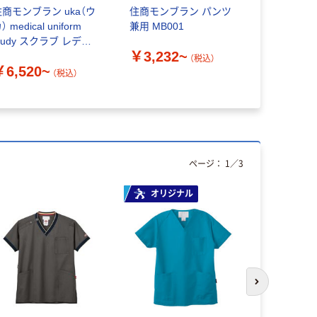
住商モンブラン uka（ウ
住商モンブラン パンツ
住商モンブラ
） medical uniform
兼用 MB001
scrub st
tudy スクラブ レディ
ンツ UM70
￥3,232~
 半袖 UM501
（税込）
￥6,520~
￥6,770
（税込）
ページ：
1
／
3
オリジナル
次のスライド