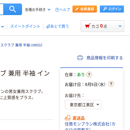
ヘルプ
各種お手続き
0
スイートポイント
あとで買う
カゴ
点
udy スクラブ 兼用 半袖 UM502
商品情報を印刷する
 スクラブ 兼用 半袖 イン
在庫：
あり
お届け日：8月5日（水）
ンの男女兼用スクラブ。
お届け先：
内に上質感をプラス。
直送品
住商モンブラン株式会社（カ
タログ掲載品）