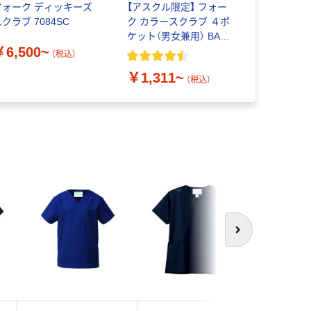
フォーク ディッキーズ
【アスクル限定】 フォー
フォーク 
クラブ 7084SC
ク カラースクラブ ４ポ
7098SC
ケット（男女兼用） BAS-
￥6,500~
￥6,200
001
（税込）
￥1,311~
（税込）
次へ