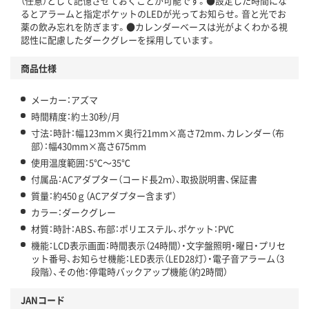
（任意）として記憶させておくことが可能です。●設定した時間にな
るとアラームと指定ポケットのLEDが光ってお知らせ。音と光でお
薬の飲み忘れを防ぎます。●カレンダーベースは光がよくわかる視
認性に配慮したダークグレーを採用しています。
商品仕様
メーカー：アズマ
時間精度：約±30秒/月
寸法：時計：幅123mm×奥行21mm×高さ72mm、カレンダー（布
部）：幅430mm×高さ675mm
使用温度範囲：5℃～35℃
付属品：ACアダプター（コード長2ｍ）、取扱説明書、保証書
質量：約450ｇ（ACアダプター含まず）
カラー：ダークグレー
材質：時計：ABS、布部：ポリエステル、ポケット：PVC
機能：LCD表示画面：時間表示（24時間）・文字盤照明・曜日・プリセ
ット番号、お知らせ機能：LED表示（LED28灯）・電子音アラーム（3
段階）、その他：停電時バックアップ機能（約2時間）
JANコード