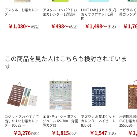
アスクル お薬カレン
アスクル コンパクトお
LIHIT LAB.(リヒトラブ)
ハピラ おく
ダー
薬カレンダー 1週間用
おくすりポケット1週
薬カレンダ
間
￥1,080～
￥498～
￥1,498～
￥1,7
（税込）
（税込）
（税込）
この商品を見た人はこちらも検討されていま
す
コジット 入れやすくて
エヌ・ティ・シー 薬スケ
アズワン お薬ポケット
松吉医科器
出しやすいお薬カレン
ジュール KS-700 介援
カレンダー ネイビー 7-
PVCお薬
ダー 90585 …
隊カタロ…
833-01…
2555030…
￥3,276
￥1,815
￥1,547
￥1,
（税込）
（税込）
（税込）