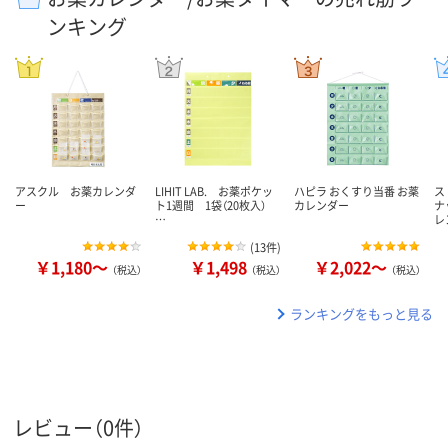
ンキング
アスクル お薬カレンダ
LIHIT LAB. お薬ポケッ
ハピラ おくすり当番 お薬
ス
ー
ト1週間 1袋（20枚入）
カレンダー
ナ
…
レ
(
13件
)
￥1,180～
￥1,498
￥2,022～
（税込）
（税込）
（税込）
ランキングをもっと見る
レビュー（0件）