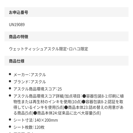
環境に配慮した材料を使用
商品
お申込番号
本体
省資源・省エネ・節水
UN19089
分別・リサイクルしやすい設計
商品の特徴
独自の回収スキームがある
ウェットティッシュアスクル限定・ロハコ限定
仕組
アスクルで資源循環している
商品仕様
温室効果ガスなどの削減
メーカー：アスクル
この商品の環境配慮ポイントです。下記商品詳細「
アスクル商品環境スコア詳細／加点項目
」で確認できます。
ブランド：アスクル
アスクル商品環境スコア：25
アスクル商品環境スコア詳細/加点項目：●容器包装8-1:印刷に植
物性または再生材のインキを使用(10点)●容器包装8-2:認証を取
得しているインキを使用(5点)●商品本体23:詰め替えの用意があ
る商品(5点)●商品本体24:従来品に比べ大容量(5点)
シート寸法：140×200mm
シート枚数：120枚