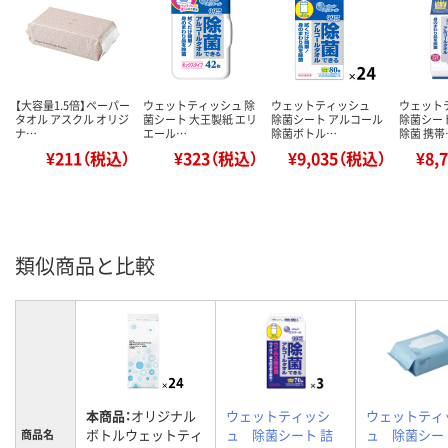
【大容量1.5倍】ペーパー
ウェットティッシュ 除
ウェットティッシュ
ウェット
タオル アスクル オリジ
菌シート 大王製紙 エリ
除菌シート アルコール
除菌シー
ナ…
エール…
除菌ボトル…
除菌 携帯
¥211（税込）
¥323（税込）
¥9,035（税込）
¥8,
類似商品と比較
本商品：
オリジナル
ウェットティッシ
ウェットティ
ボトルウェットティ
ュ 除菌シート 詰
ュ 除菌シー
商品名