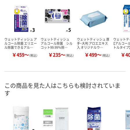
ウェットティッシュ ア
ウェットティッシュ
ウェットティッシュ 厚
ウェットテ
ルコール除菌 エリエー
アルコール除菌 シル
手・大判 アロエエキス
【アルコール
ル除菌できるアル…
コット99.99％除…
入 オリジナルウ…
トルタイプ
￥459～
￥235～
￥499～
￥4
（税込）
（税込）
（税込）
この商品を見た人はこちらも検討されていま
す