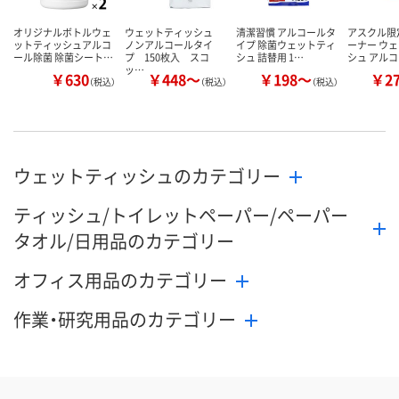
オリジナルボトルウェ
ウェットティッシュ
清潔習慣 アルコールタ
アスクル限
ットティッシュアルコ
ノンアルコールタイ
イプ 除菌ウェットティ
ーナー ウ
ール除菌 除菌シート…
プ 150枚入 スコ
シュ 詰替用 1…
シュ アル
ッ…
￥630
￥448～
￥198～
￥2
（税込）
（税込）
（税込）
ウェットティッシュのカテゴリー
ティッシュ/トイレットペーパー/ペーパー
タオル/日用品のカテゴリー
オフィス用品のカテゴリー
作業・研究用品のカテゴリー