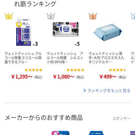
れ筋ランキング
ウェットティッシュ アル
ウェットティッシュ ア
ウェットティッシュ 厚
ウ
コール除菌 エリエール除
ルコール除菌 シルコッ
手・大判 アロエエキス入
ル
菌できるアル…
ト99.99％除…
オリジナルウ…
イ
￥1,295～
￥1,080～
￥499～
（税込）
（税込）
（税込）
ランキングをもっと見る
メーカーからのおすすめ商品
スポンサー