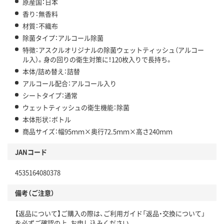
原産国：日本
香り：無香料
材質：不織布
除菌タイプ：アルコール除菌
特徴：アスクルオリジナルの除菌ウェットティッシュ（アルコー
ル入）。身の回りの衛生対策に！120枚入りで長持ち。
本体/詰め替え：詰替
アルコール配合：アルコール入り
シートタイプ：通常
ウェットティッシュの衛生機能：除菌
本体形状：ボトル
商品サイズ：幅95ｍｍ×奥行72.5ｍｍ×高さ240ｍｍ
JANコード
4535164080378
備考（ご注意）
【返品について】ご購入の際は、ご利用ガイド「返品・交換について」
を必ずご確認の上、お申し込みください。