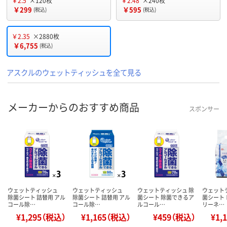
￥2.5
×120枚
￥2.48
×240枚
￥299
￥595
(税込)
(税込)
￥2.35
×2880枚
￥6,755
(税込)
アスクルのウェットティッシュを全て見る
メーカーからのおすすめ商品
スポンサー
ウェットティッシュ
ウェットティッシュ
ウェットティッシュ 除
ウェット
除菌シート 詰替用 アル
除菌シート 詰替用 アル
菌シート 除菌できるア
菌シート 
コール除…
コール除…
ルコール…
リーネ…
¥1,295（税込）
¥1,165（税込）
¥459（税込）
¥1,