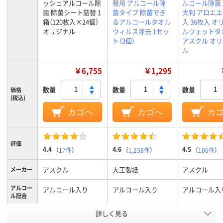
ッシュアルコール除
替用 アルコール除
ルコール除菌 
菌 除菌シート詰替 1
菌タイプ 除菌でき
大判 アロエ
箱（120枚入×24個）
るアルコールタオル
入 36枚入 オ
オリジナル
ウィルス除去 1セッ
ルウェットタ
ト（3個）
アスクル オ
ル
￥6,755
￥1,295
数量
数量
数量
価格
(税込)
カゴへ
カゴへ
カ
評価
4.4
4.6
4.5
（
17件
）
（
1,238件
）
（
106件
）
アスクル
大王製紙
アスクル
メーカー
アルコー
アルコール入り
アルコール入り
アルコール入
ル配合
詳しく見る
ボトル
ボトル
パウチ
本体形状