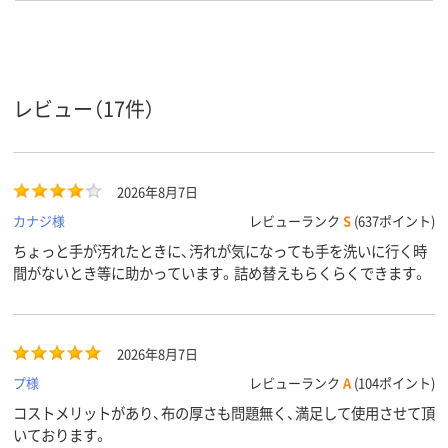
ウェット
除菌
除菌
除菌
ティッシ
ュの衛生
機能
アスクル
レビュー（17件）
商品環境
25
15
55
スコア
2026年8月7日
カナジ様
レビューランク
S
(637ポイント)
ちょっと手が汚れたときに、汚れが気になっても手を洗いに行く時
間がないとき等に助かっています。詰め替えもらくらくできます。
2026年8月7日
プ様
レビューランク
A
(104ポイント)
コストメリットがあり、布の厚さも問題無く、満足して使用させて頂
いております。