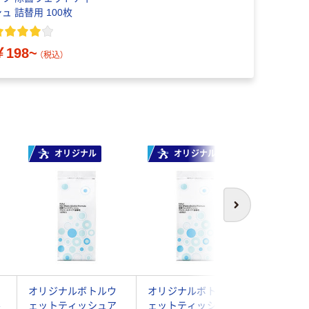
ュ 詰替用 100枚
￥198~
（税込）
オリジナル
オリジナル
本気
次へ
オリジナルボトルウ
オリジナルボトルウ
ウェット
ル
ェットティッシュア
ェットティッシュア
アルコー