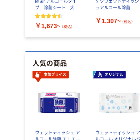
除菌・アルコールタイ
ケツウェットティッシ
プ 除菌シート 大容
ュアルコール除菌
量 410枚入 スコッテ
￥1,307~
ィ 本体/詰替用 日本
（税込）
￥1,673~
製紙クレシア
（税込）
人気の商品
本気プライス
オリジナル
ウェットティッシュ ア
ウェットティッシュ 
ルコール除菌 エリエー
ルコール オリジナル