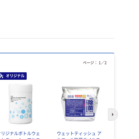
ページ：
1
／
2
オリジナル
次のスライド
オリジナルボトルウェ
ウェットティッシュ ア
ウェットテ