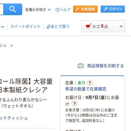
ヘルプ
各種お手続き
0
スイートポイント
あとで買う
カゴ
点
シュ
商品情報を印刷する
コール除菌】 大容量
在庫：
あり
ィ 日本製紙クレシア
希望の数量で在庫確認
お届け日：
8月7日（金）
にお届
拭けるふんわり柔らかなシー
け
（ウェットタオル）
お急ぎ便：8月6日（木）にお届け
（今から11時間34分以内のご注文
ットティッシュ
で指定可。追加料金なし）