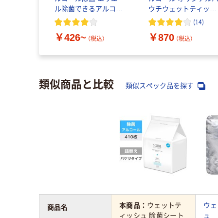
ル除菌できるアルコー
ウチウェットティッシ
ルタオルウイルス除去
ュ アルコール除菌 本
(
14
)
用 大判
1セット（100枚入×4）
￥426~
￥870
ック オリジナル
（税込）
（税込）
類似商品と比較
類似スペック品を探す
本商品：
ウェットテ
ウェ
商品名
ィッシュ 除菌シート
ュ 