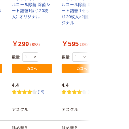
タ
ルコール除菌 除菌シ
ルコール除菌 除菌シ
量 詰替 
リ
ート詰替1個（120枚
ート詰替 1セット
エール除
入） オリジナル
（120枚入×2個） オリ
ルコール
ジナル
製紙
￥299
￥595
￥1,3
（税込）
（税込）
数量
数量
数量
カゴへ
カゴへ
4.4
4.4
4.5
(15)
(15)
アスクル
アスクル
大王製紙
詰め替え
詰め替え
詰め替え