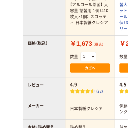
【アルコール除菌】 大
替大
容量 詰替用 1個（410
ット
枚入×1個） スコッテ
ール
ィ 日本製紙クレシア
個（
リー
￥1,673
￥2
価格（税込）
（税込）
数量
数量
カゴへ
4.9
4.5
レビュー
(22)
メーカー
伊藤
日本製紙クレシア
ンク
本体・詰め替え
詰め替え
詰め