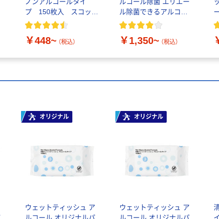
ノンアルコールタイ
ルコール除菌 エリエー
プ 150枚入 スコッテ
ル除菌できるアルコー
ィ 本体/詰替用 日本
ルタオルウイルス除去
体
製紙クレシア オリジ
用 大王製紙 バケツ大
￥448~
￥1,350~
ナル
容量
（税込）
（税込）
オリジナル
オリジナル
ア
ウェットティッシュ ア
ウェットティッシュ ア
パ
ルコール オリジナルパ
ルコール オリジナルパ