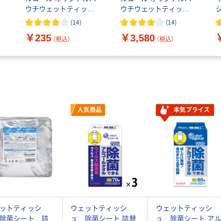
ウチウェットティッシ
ウチウェットティッシ
シ
体
ュ アルコール除菌 本体
ュ アルコール除菌 本体
(
14
)
(
14
)
レ
1個（100枚入）レック オ
1セット（100枚入×20）
￥235
￥3,580
リジナル
レック オリジナル
（税込）
（税込）
人気商品
本気プライス
ットティッシ
ウェットティッシ
ウェットティッシ
除菌シート 詰
ュ 除菌シート 詰替
ュ 除菌シート ア