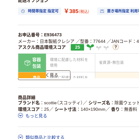
配送オプション
￥385
時間帯指定 指定可
置き場所指定 利用
（税込）
お申込番号：E936473
メーカー：日本製紙クレシア
／型番：77644
／JANコード：49
アスクル商品環境スコア
25
容器
環境に配慮した材料を
省資源・無包装
使用
包装
詳しく見る
商品
環境に配慮した材料を
省資源・省エネ・節水
本体
使用
独自の回収スキームが
アスクルで資源循環し
商品詳細
仕組
ある
いる
ブランド名
scottie（スコッティ）
／
シリーズ名
除菌ウェッ
環境スコア
25
／
シート寸法
140×190mm
／
香り
無香料
この商品の環境配慮ポイントです。詳しくはページ下部の商品
もっと見る
ア詳細／加点項目
」で確認できます。
類似商品と比較する