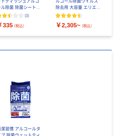
ットティッシュアルコ
ルコール除菌ウイルス
ルコール除
ール除菌 除菌シート本
除去用 大容量 エリエー
ル除菌でき
1個（120枚入） オリジ
ル除菌できる 大王製紙
ルタオル 大
(
3
)
ナル
枚
￥335
￥2,305~
￥2,305
（税込）
（税込）
清潔習慣 アルコールタ
イプ 除菌ウェットティ