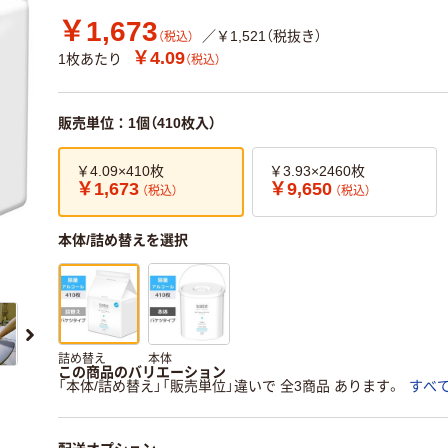
￥1,673
／￥1,521（税抜き）
（税込）
￥4.09
1枚あたり
（税込）
販売単位：1個（410枚入）
￥4.09×410枚
￥3.93×2460枚
￥1,673
￥9,650
（税込）
（税込）
本体/詰め替えを選択
詰め替え
本体
この商品のバリエーション
「本体/詰め替え」「販売単位」違いで 全3商品 あります。
すべ