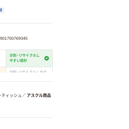
可
01750769345
分別・リサイクルし
やすい設計
分別・リサイクルしやす
い設計
て
温室効果ガスなどの
削減
トティッシュ
／
アスクル商品
詳細「
アスクル商品環境スコ