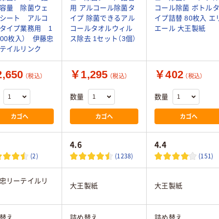
容量 除菌ウェ
用 アルコール除菌タ
コール除菌 ボトル
シート アルコ
イプ 除菌できるアル
イプ詰替 80枚入 エ
タイプ業務用 1
コールタオルウィル
エール 大王製紙
300枚入） 伊藤忠
ス除去 1セット（3個）
テイルリンク
,650
￥1,295
￥402
（税込）
（税込）
（税込）
数量
数量
カゴへ
カゴへ
カゴへ
4.6
4.4
(2)
(1238)
(151)
忠リーテイルリ
大王製紙
大王製紙
替え
詰め替え
詰め替え