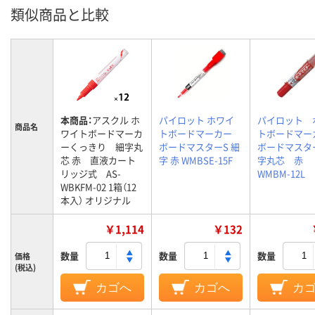
類似商品と比較
本商品：
アスクル ホ
パイロット ホワイ
パイロット 
商品名
ワイトボードマーカ
トボードマーカー
トボードマ
ーくっきり 細字丸
ボードマスターS 細
ボードマスタ
芯 赤 直液カート
字 赤 WMBSE-15F
字丸芯 赤
リッジ式 AS-
WMBM-12L
WBKFM-02 1箱（12
本入） オリジナル
￥1,114
￥132
数量
数量
数量
価格
(税込)
カゴへ
カゴへ
カ