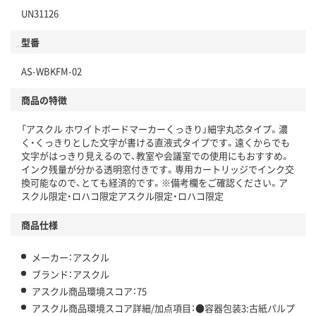
UN31126
分別・リサイクルしやすい設計
型番
独自の回収スキームがある
AS-WBKFM-02
仕組
アスクルで資源循環している
商品の特徴
温室効果ガスなどの削減
「アスクル ホワイトボードマーカーくっきり」細字丸芯タイプ。濃
く・くっきりとした文字が書ける直液式タイプです。遠くからでも
この商品の環境配慮ポイントです。下記商品詳細「
文字がはっきり見えるので、教室や会議室での使用にもおすすめ。
アスクル商品環境スコア詳細／加点項目
」で確認できます。
インク残量が分かる透明窓付きです。専用カートリッジでインク交
換可能なので、とても経済的です。※備考欄をご確認ください。ア
スクル限定・ロハコ限定アスクル限定・ロハコ限定
商品仕様
メーカー：アスクル
ブランド：アスクル
アスクル商品環境スコア：75
アスクル商品環境スコア詳細/加点項目：●容器包装3:古紙パルプ