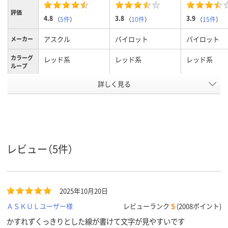
評価
4.8
3.8
3.9
（
5件
）
（
10件
）
（
15件
）
アスクル
パイロット
パイロット
メーカー
カラーグ
レッド系
レッド系
レッド系
ループ
詳しく見る
細字
細字丸芯、細字
中字丸芯、中
太さ
キャップ式、交換式
カートリッジ交換
カートリッジ
本体
式、直液式、交換式本
式、直液式、
タイプ
体
体
アルコール系顔料イ
アルコール系油性顔
アルコール系
インク種
レビュー（5件）
類
ンク
料インク
料インク
インク充
直液式
直液式
直液式
填方法
2025年10月20日
アスクル
ＡＳＫＵＬユーザー様
レビューランク
S
(2008ポイント)
商品環境
75
105
125
スコア
かすれずくっきりとした線が書けて文字が見やすいです