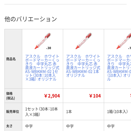
他のバリエーション
アスクル ホワイト
アスクル ホワイト
アスクル ホ
商品名
ボードマーカーくっ
ボードマーカーくっ
ボードマーカ
きり 中字丸芯 赤
きり 中字丸芯 赤
きり 中字丸
直液カートリッジ式
直液カートリッジ式
直液カートリ
AS-WBKMM-02 1セ
AS-WBKMM-02 1本
AS-WBKMM-0
ット（30本：10本入
オリジナル
（10本入） オ
×3箱） オリジナル
ル
価格
￥2,904
￥104
(税込)
1セット（30本：10本
1本
1箱（10本入）
販売単位
入×3箱）
中字
中字
中字
太さ