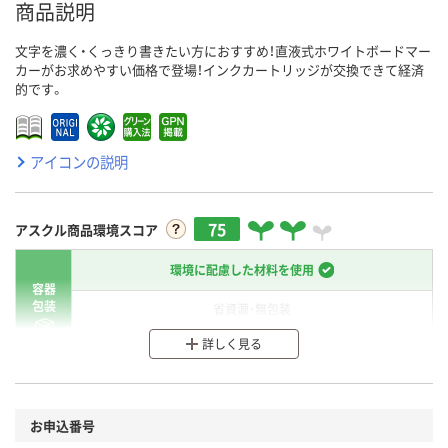
商品説明
文字を濃く・くっきり書きたい方におすすめ！直液式ホワイトボードマー
カーがお求めやすい価格で登場！インクカートリッジが交換できて経済
的です。
アイコンの説明
75
アスクル商品環境スコア
環境に配慮した材料を使用
容器
包装
省資源・無包装
詳しく見る
分別・リサイクルしやすい設計
環境に配慮した材料を使用
商品
お申込番号
本体
省資源・省エネ・節水