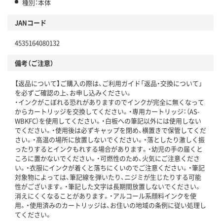
種別：本体
JANコード
4535164080132
備考（ご注意）
【返品について】ご購入の際は、ご利用ガイド「返品・交換について」
を必ずご確認の上、お申し込みください。
・インクがこぼれる恐れがありますのでインクが完全に無くなって
からカートリッジを交換してください。・専用カートリッジ：（AS-
WBKFC）を使用してください。・白板への筆記以外には使用しない
でください。・使用後は必ずキャップを閉め、横置きで保管してくだ
さい。・高温の場所に放置しないでください。・落としたり激しく振
ったりするとインクもれする場合があります。・幼児の手の届くと
ころに置かないでください。・可燃性のため、火気にご注意くださ
い。・衣服にインクが着くと落ちにくいのでご注意ください。・筆記
対象物によっては、筆記線を弾いたり、ニジミが生じたりする可能
性がございます。・筆記した文字は長期間放置しないでください。
消えにくくなることがあります。・アルコール系顔料インクを使
用。・使用済みのカートリッジは、お住いの地域の条例に従い処理し
てください。