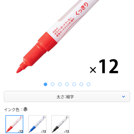
太さ：細字
赤
インク色