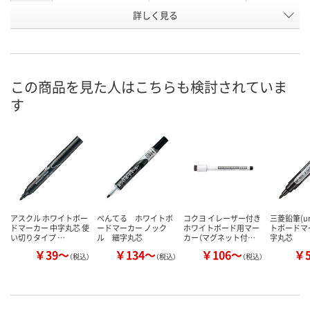
詳しく見る
赤
赤
赤
インク色
お申込番
UN31140
RH00464
UN31129
号
あり
あり
あり
在庫
この商品を見た人はこちらも検討されていま
す
8月10日（月）
8月10日（月）
8月10日（月）
お届け日
数量
数量
数量
カゴへ
カゴへ
カ
アスクル ホワイトボー
ぺんてる ホワイトボ
コクヨ イレーザー付き
三菱鉛筆(u
ドマーカー 中字丸芯 使
ードマーカー ノック
ホワイトボード用マー
トボードマ
い切りタイプ …
ル 細字丸芯
カー（マグネット付…
字丸芯
￥39～
￥134～
￥106～
￥
（税込）
（税込）
（税込）