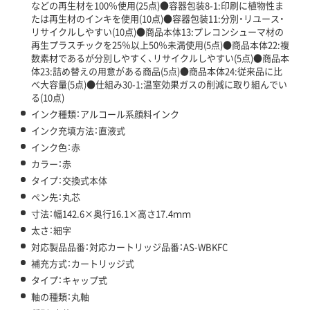
などの再生材を100％使用(25点)●容器包装8-1:印刷に植物性ま
たは再生材のインキを使用(10点)●容器包装11:分別・リユース・
リサイクルしやすい(10点)●商品本体13:プレコンシューマ材の
再生プラスチックを25％以上50％未満使用(5点)●商品本体22:複
数素材であるが分別しやすく、リサイクルしやすい(5点)●商品本
体23:詰め替えの用意がある商品(5点)●商品本体24:従来品に比
べ大容量(5点)●仕組み30-1:温室効果ガスの削減に取り組んでい
る(10点)
インク種類：アルコール系顔料インク
インク充填方法：直液式
インク色：赤
カラー：赤
タイプ：交換式本体
ペン先：丸芯
寸法：幅142.6×奥行16.1×高さ17.4ｍｍ
太さ：細字
対応製品品番：対応カートリッジ品番：AS-WBKFC
補充方式：カートリッジ式
タイプ：キャップ式
軸の種類：丸軸