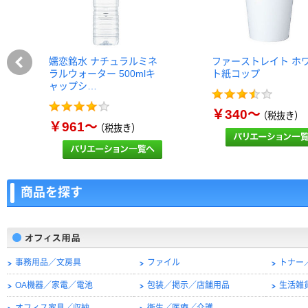
嬬恋銘水 ナチュラルミネ
ファーストレイト ホ
ラルウォーター 500mlキ
ト紙コップ
ャップシ…
￥340～
（税抜き）
￥961～
（税抜き）
商品を探す
事務用品／文房具
ファイル
トナー
OA機器／家電／電池
包装／掲示／店舗用品
生活雑