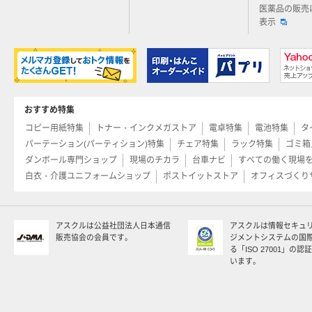
医薬品の販売
表示
おすすめ特集
コピー用紙特集
トナー・インクメガストア
電卓特集
電池特集
タ
パーテーション(パーティション)特集
チェア特集
ラック特集
ゴミ箱
ダンボール専門ショップ
現場のチカラ
台車ナビ
すべての働く現場
白衣・介護ユニフォームショップ
ポストイットストア
オフィスづくり
アスクルは公益社団法人日本通信
アスクルは情報セキュ
販売協会の会員です。
ジメントシステムの国
る「ISO 27001」の
います。