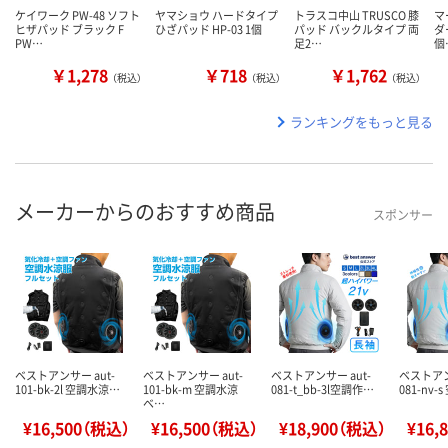
ケイワーク PW-48 ソフト
ヤマショウ ハードタイプ
トラスコ中山 TRUSCO 膝
マ
ヒザパッド ブラック F
ひざパッド HP-03 1個
パッド バックルタイプ 両
ダ
PW…
足2…
個
￥1,278
￥718
￥1,762
（税込）
（税込）
（税込）
ランキングをもっと見る
メーカーからのおすすめ商品
スポンサー
ベストアンサー aut-
ベストアンサー aut-
ベストアンサー aut-
ベストアン
101-bk-2l 空調水涼…
101-bk-m 空調水涼
081-t_bb-3l空調作…
081-nv
ベ…
¥16,500（税込）
¥16,500（税込）
¥18,900（税込）
¥16,