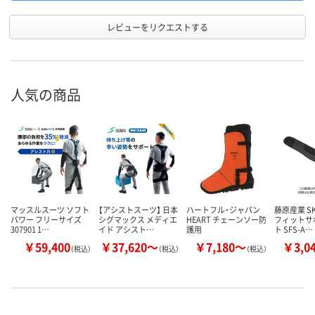
レビューをリクエストする
人気の商品
マッスルスーツ ソフト
【アシストスーツ】 日本
ハートフル・ジャパン
藤原産業 SK
パワー フリーサイズ
シグマックス メディエ
HEART チェーンソー防
フィットサ
307901 1…
イド アシスト…
護用
ト SFS-A…
￥59,400
￥37,620～
￥7,180～
￥3,0
（税込）
（税込）
（税込）