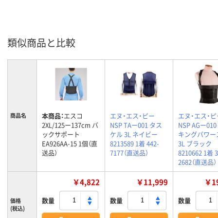
類似商品と比較
本商品：
エスコ
エヌ・エス・ピー
エヌ・エス・ピ
商品名
2XL/125ー137cm バ
NSP TAー001 タス
NSP AGー01
ックサポート
ケル 3L ネイビー
キングパワー
EA926AA-15 1個（直
8213589 1着 442-
3L ブラック
送品）
7177（直送品）
8210662 1着 3
2682（直送品）
￥4,822
￥11,999
￥19
数量
数量
数量
価格
(税込)