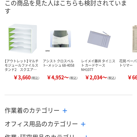
この商品を見た人はこちらも検討されていま
す
【アウトレット】マルチ
アシスト クロスベル
レイメイ藤井 タイニス
花岡 ペー
モジュールファイルス
ト・メッシュ 68-4058
ト カードケース
トリマー
タンド2 スクエア…
NH1077
￥3,660
￥4,952～
￥2,034～
￥6
（税込）
（税込）
（税込）
作業着のカテゴリー
オフィス用品のカテゴリー