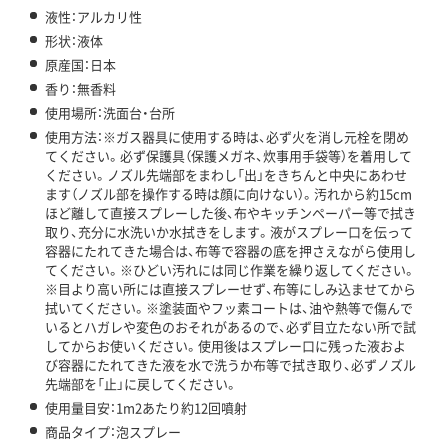
液性：アルカリ性
形状：液体
原産国：日本
香り：無香料
使用場所：洗面台・台所
使用方法：※ガス器具に使用する時は、必ず火を消し元栓を閉め
てください。必ず保護具（保護メガネ、炊事用手袋等）を着用して
ください。ノズル先端部をまわし「出」をきちんと中央にあわせ
ます（ノズル部を操作する時は顔に向けない）。汚れから約15cm
ほど離して直接スプレーした後、布やキッチンペーパー等で拭き
取り、充分に水洗いか水拭きをします。液がスプレー口を伝って
容器にたれてきた場合は、布等で容器の底を押さえながら使用し
てください。※ひどい汚れには同じ作業を繰り返してください。
※目より高い所には直接スプレーせず、布等にしみ込ませてから
拭いてください。※塗装面やフッ素コートは、油や熱等で傷んで
いるとハガレや変色のおそれがあるので、必ず目立たない所で試
してからお使いください。使用後はスプレー口に残った液およ
び容器にたれてきた液を水で洗うか布等で拭き取り、必ずノズル
先端部を「止」に戻してください。
使用量目安：1m2あたり約12回噴射
商品タイプ：泡スプレー