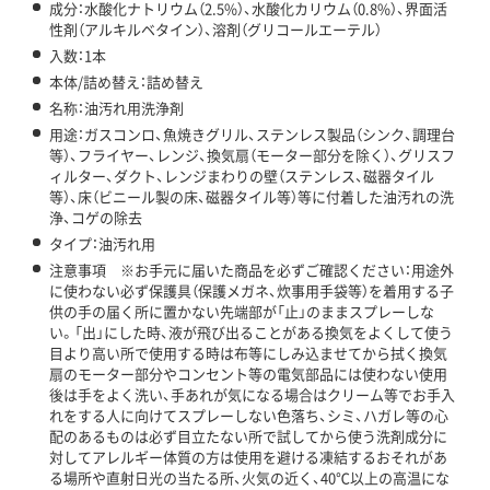
成分：水酸化ナトリウム（2.5%）、水酸化カリウム（0.8%）、界面活
性剤（アルキルベタイン）、溶剤（グリコールエーテル）
入数：1本
本体/詰め替え：詰め替え
名称：油汚れ用洗浄剤
用途：ガスコンロ、魚焼きグリル、ステンレス製品（シンク、調理台
等）、フライヤー、レンジ、換気扇（モーター部分を除く）、グリスフ
ィルター、ダクト、レンジまわりの壁（ステンレス、磁器タイル
等）、床（ビニール製の床、磁器タイル等）等に付着した油汚れの洗
浄、コゲの除去
タイプ：油汚れ用
注意事項 ※お手元に届いた商品を必ずご確認ください：用途外
に使わない必ず保護具（保護メガネ、炊事用手袋等）を着用する子
供の手の届く所に置かない先端部が「止」のままスプレーしな
い。「出」にした時、液が飛び出ることがある換気をよくして使う
目より高い所で使用する時は布等にしみ込ませてから拭く換気
扇のモーター部分やコンセント等の電気部品には使わない使用
後は手をよく洗い、手あれが気になる場合はクリーム等でお手入
れをする人に向けてスプレーしない色落ち、シミ、ハガレ等の心
配のあるものは必ず目立たない所で試してから使う洗剤成分に
対してアレルギー体質の方は使用を避ける凍結するおそれがあ
る場所や直射日光の当たる所、火気の近く、40℃以上の高温にな