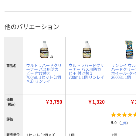
他のバリエーション
ウルトラハードクリ
ウルトラハードクリ
リンレイ ウ
商品名
ーナー バス用防カ
ーナー バス用防カ
ハードクリー
ビ＋ 付け替え
ビ＋ 付け替え
ホイール・タ
700mL 1セット（1個
700mL 1個 リンレイ
260031 1個
×3） リンレイ
価格
￥3,750
￥1,320
￥1
(税込)
評価
5.0
（
1件
）
1セット（1個×3）
1個
1個
販売単位