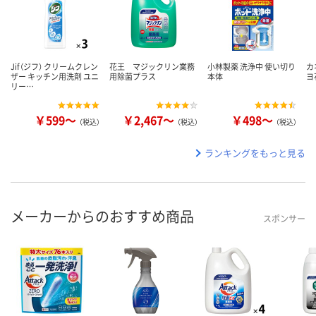
Jif（ジフ） クリームクレン
花王 マジックリン業務
小林製薬 洗浄中 使い切り
カ
ザー キッチン用洗剤 ユニ
用除菌プラス
本体
ヨ
リー…
￥599～
￥2,467～
￥498～
（税込）
（税込）
（税込）
ランキングをもっと見る
メーカーからのおすすめ商品
スポンサー