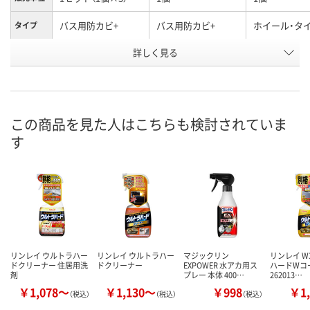
バス用防カビ+
バス用防カビ+
ホイール・タ
タイプ
本体/詰め
詳しく見る
詰め替え
詰め替え
本体
替え
お申込番
UN71602
UN71597
KR40972
号
この商品を見た人はこちらも検討されていま
8点
あり
あり
在庫
す
8月8日（土）
8月8日（土）
8月8日（土）
お届け日
数量
数量
数量
カゴへ
カゴへ
カ
リンレイ ウルトラハー
リンレイ ウルトラハー
マジックリン
リンレイ W
ドクリーナー 住居用洗
ドクリーナー
EXPOWER 水アカ用ス
ハードWコ
剤
プレー 本体 400…
262013…
￥1,078～
￥1,130～
￥998
￥1,
（税込）
（税込）
（税込）