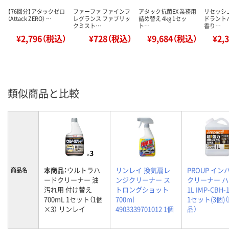
【76回分】アタックゼロ
ファーファ ファインフ
アタック抗菌EX 業務用
リセッシュ
（Attack ZERO） …
レグランス ファブリッ
詰め替え 4kg 1セッ
ドラント
クミスト…
ト…
香り…
¥2,796（税込）
¥728（税込）
¥9,684（税込）
¥2,
類似商品と比較
本商品：
ウルトラハ
リンレイ 換気扇レ
PROUP イン
商品名
ードクリーナー 油
ンジクリーナー ス
クリーナー 
汚れ用 付け替え
トロングショット
1L IMP-CBH-
700mL 1セット（1個
700ml
1セット(3個)
×3） リンレイ
4903339701012 1個
品）