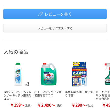
レビューを書く
レビューをリクエストする
人気の商品
Jif（ジフ） クリームクレ
花王 マジックリン業
小林製薬 洗浄中 使い切
花王 キッ
ンザー キッチン用洗剤
務用除菌プラス
り 本体
リン 除菌 
ユニリー…
用強力洗剤
￥199～
￥2,490～
￥290～
￥4
（税込）
（税込）
（税込）