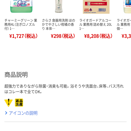
チャーミーグリーン 業
さらさ 食器用洗剤 ほの
ライオガードアルコー
ライオガ
務用4L（注ぎ口ノズル
かでやさしい柑橘の香
ル 業務用 詰め替え 20L
ル 業務用 
付） 1…
り 本体…
1…
個…
¥1,727（税込）
¥298（税込）
¥8,208（税込）
¥3,
商品説明
超強力でありながら除菌・消臭も可能。浴そうや洗面台、床等、バス汚れ
はコレ一本で全てOK。
アイコンの説明