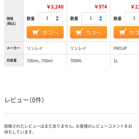
￥3,240
￥974
￥21
数量
数量
数量
価格
(税込)
カゴへ
カゴへ
カ
リンレイ
リンレイ
PROUP
メーカー
700mL、700ml
700ML
1L
内容量
液体
形状
アルカリ性
アルカリ性
液性
レビュー（0件）
投稿されたレビューはまだありません。お客様のレビューコメントをお
待ちしています。