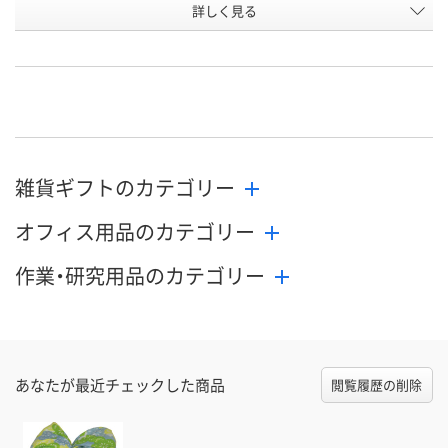
お申込番
詳しく見る
UR06677
UR06678
UR06679
号
直送品
直送品
直送品
在庫
8月28日（金）まで
8月28日（金）まで
8月28日（金）
お届け日
数量
数量
数量
雑貨ギフトのカテゴリー
カゴへ
カゴへ
カ
オフィス用品のカテゴリー
作業・研究用品のカテゴリー
あなたが最近チェックした商品
閲覧履歴の削除