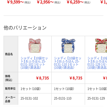
￥9,599～
￥2,956～
￥6,259～
￥1,
（税込）
（税込）
（税込）
他のバリエーション
商品名
シャディ 【10袋セッ
シャディ 【10袋セッ
シャディ 【1
ト】おふろはん 25-
ト】おふろはん 25-
ト】おふろはん 
0131-102 1セット
0131-110 1セット
0131-129 1
(10袋)（直送品）
(10袋)（直送品）
(10袋)（直送品
価格
￥8,735
￥8,735
￥8
(税込)
1セット（10袋）
1セット（10袋）
1セット（10袋
販売単位
メーカー
25-0131-102
25-0131-110
25-0131-129
品番