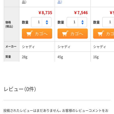
品）
品）
￥8,735
￥7,546
￥9
数量
数量
数量
価格
(税込)
カゴへ
カゴへ
カ
シャディ
シャディ
シャディ
メーカー
28g
45g
16g
質量
レビュー（0件）
投稿されたレビューはまだありません。お客様のレビューコメントをお