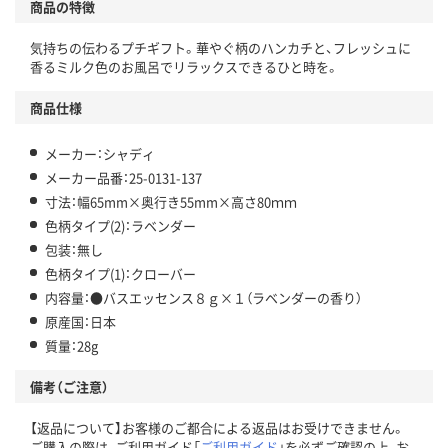
商品の特徴
気持ちの伝わるプチギフト。華やぐ柄のハンカチと、フレッシュに
香るミルク色のお風呂でリラックスできるひと時を。
商品仕様
メーカー：シャディ
メーカー品番：25-0131-137
寸法：幅65mm×奥行き55mm×高さ80ｍｍ
色柄タイプ(2)：ラベンダー
包装：無し
色柄タイプ(1)：クローバー
内容量：●バスエッセンス８ｇ×１（ラベンダーの香り）
原産国：日本
質量：28g
備考（ご注意）
【返品について】お客様のご都合による返品はお受けできません。
ご購入の際は、ご利用ガイド「
ご利用ガイド
」を必ずご確認の上、お