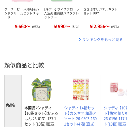
グースーピー 入浴剤＆ハ
【ギフト】 ウィズフローラ
きき湯オリジナルギフト
ンドクリームセット チャ
入浴剤 重炭酸バスタブレ
セット KKY
ーリー
ット チ…
￥660～
￥990～
￥2,956～
（税込）
（税込）
（税込）
ランキングをもっと見る
類似商品と比較
商品名
本商品：
シャディ
シャディ 【4箱セッ
シャディ 【1
【10袋セット】おふろ
ト】カメヤマ 和遊ア
ト】椿堂 練り
はん 25-0131-137 1
ソート 26-0503-160
26-0156-117
セット(10袋)（直送
1セット(4箱)（直送
ト(10箱)（直送