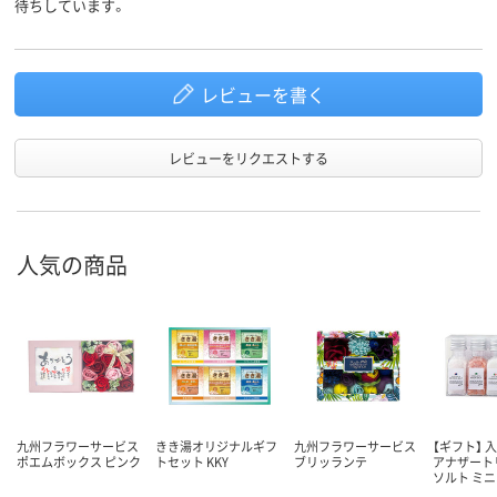
待ちしています。
レビューを書く
レビューをリクエストする
人気の商品
九州フラワーサービス
きき湯オリジナルギフ
九州フラワーサービス
【ギフト】 
ポエムボックス ピンク
トセット KKY
ブリッランテ
アナザート
ソルト ミ