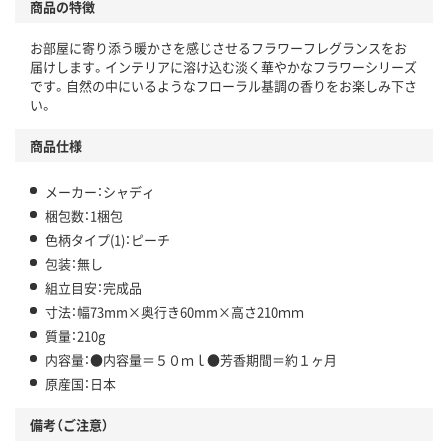
商品の特徴
お部屋に寄り添う暖かさを感じさせるフラワーフレグランスをお
届けします。インテリアに溶け込む淡く華やかなフラワーシリーズ
です。自然の中にいるようなフローラル基調の香りをお楽しみ下さ
い。
商品仕様
メーカー：シャディ
梱包数：1梱包
色柄タイプ(1)：ピーチ
包装：無し
組立目安：完成品
寸法：幅73mm×奥行き60mm×高さ210ｍｍ
質量：210g
内容量：●内容量＝５０ｍｌ●芳香期間＝約１ヶ月
原産国：日本
備考（ご注意）