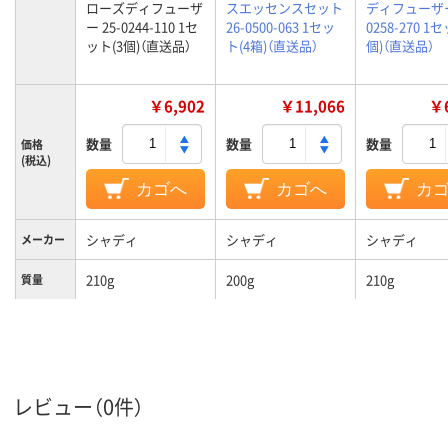
ローズディフューザ
スエッセンスセット
ディフューザー
ー 25-0244-110 1セ
26-0500-063 1セッ
0258-270 1
ット(3個)（直送品）
ト(4箱)（直送品）
個)（直送品）
￥6,902
￥11,066
￥6
数量
数量
数量
価格
(税込)
カゴへ
カゴへ
カ
シャディ
シャディ
シャディ
メーカー
210g
200g
210g
質量
レビュー（0件）