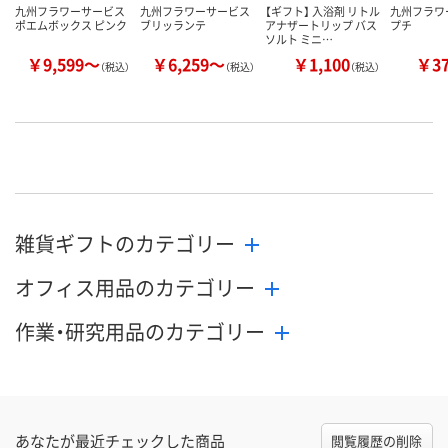
九州フラワーサービス
九州フラワーサービス
【ギフト】 入浴剤 リトル
九州フラワ
ポエムボックス ピンク
ブリッランテ
アナザートリップ バス
プチ
ソルト ミニ…
￥9,599～
￥6,259～
￥1,100
￥3
（税込）
（税込）
（税込）
雑貨ギフトのカテゴリー
オフィス用品のカテゴリー
作業・研究用品のカテゴリー
あなたが最近チェックした商品
閲覧履歴の削除