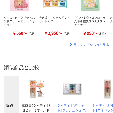
グースーピー 入浴剤＆ハ
きき湯オリジナルギフト
【ギフト】 ウィズフローラ
ア
ンドクリームセット チャ
セット KKY
入浴剤 重炭酸バスタブレ
リ
ーリー
ット チ…
￥660～
￥2,956～
￥990～
（税込）
（税込）
（税込）
ランキングをもっと見る
類似商品と比較
本商品：
シャディ 【3
シャディ 【4箱セッ
シャディ 【3
商品名
個セット】オールド
ト】クラシュシュ バ
ト】ハイドラ