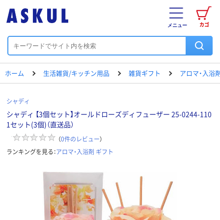
カゴ
メニュー
ホーム
生活雑貨/キッチン用品
雑貨ギフト
アロマ・入浴剤
シャディ
シャディ 【3個セット】オールドローズディフューザー 25-0244-110
1セット(3個)（直送品）
（
0
件のレビュー
）
ランキングを見る：
アロマ・入浴剤 ギフト