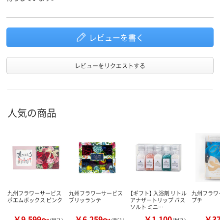
レビューを書く
レビューをリクエストする
人気の商品
九州フラワーサービス
九州フラワーサービス
【ギフト】 入浴剤 リトル
九州フラワ
ポエムボックス ピンク
ブリッランテ
アナザートリップ バス
プチ
ソルト ミニ…
￥9,599～
￥6,259～
￥1,100
￥3