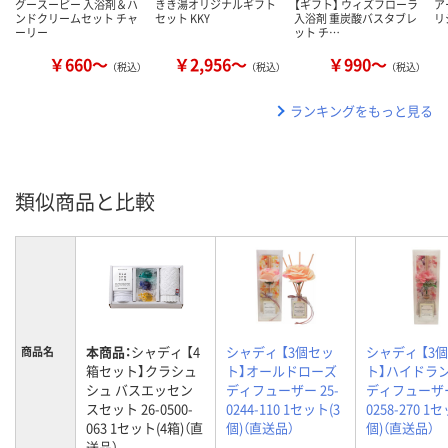
グースーピー 入浴剤＆ハ
きき湯オリジナルギフト
【ギフト】 ウィズフローラ
ア
ンドクリームセット チャ
セット KKY
入浴剤 重炭酸バスタブレ
リ
ーリー
ット チ…
￥660～
￥2,956～
￥990～
（税込）
（税込）
（税込）
ランキングをもっと見る
類似商品と比較
本商品：
シャディ 【4
シャディ 【3個セッ
シャディ 【3
商品名
箱セット】クラシュ
ト】オールドローズ
ト】ハイドラ
シュ バスエッセン
ディフューザー 25-
ディフューザー
スセット 26-0500-
0244-110 1セット(3
0258-270 1
063 1セット(4箱)（直
個)（直送品）
個)（直送品）
送品）