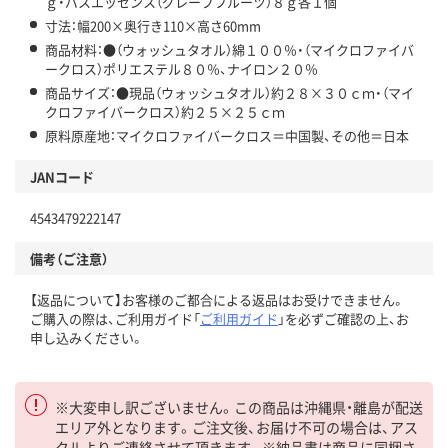
ｇ・バスエッセンス（グレープフルーツ）８ｇ各１個
寸法：幅200×奥行き110×高さ60mm
商品材料：●（ウォッシュタオル）綿１００％・（マイクロファイバ
ークロス）ポリエステル８０％、ナイロン２０％
商品サイズ：●現品（ウォッシュタオル）約２８×３０ｃｍ・（マイ
クロファイバークロス）約２５×２５ｃｍ
原料原産地：マイクロファイバークロス＝中国製、その他＝日本
JANコード
4543479222147
備考（ご注意）
【返品について】お客様のご都合による返品はお受けできません。
ご購入の際は、ご利用ガイド「
ご利用ガイド
」を必ずご確認の上、お
申し込みください。
※大変申し訳ございません。この商品は沖縄県・離島が配送
エリア外となります。ご注文後、お届け不可の場合は、アス
クルよりご連絡させて頂きます。※納品書は商品に同梱さ