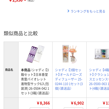
（税込）
ランキングをもっと見る
類似商品と比較
本商品：
シャディ 【3
シャディ 【3個セッ
シャディ 【4
商品名
箱セット】日本香堂
ト】オールドローズ
ト】クラシュシ
青雲バイオレット
ディフューザー 25-
スエッセンス
進物型サック6入(包
0244-110 1セット(3
26-0500-063
装済) 26-0504-042 1
個)（直送品）
ト(4箱)（直送
セット(3箱)（直送品）
￥8,366
￥6,902
￥11