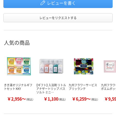
レビューを書く
レビューをリクエストする
人気の商品
きき湯オリジナルギフ
【ギフト】 入浴剤 リトル
九州フラワーサービス
九州フラワ
トセット KKY
アナザートリップ バス
ブリッランテ
ポエムボッ
ソルト ミニ…
￥2,956～
￥1,100
￥6,259～
￥9,5
（税込）
（税込）
（税込）