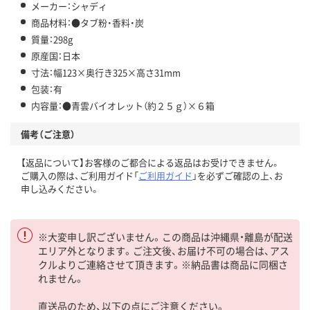
メーカー：シャディ
商品材料：●タブ粉・香料・炭
質量：298g
原産国：日本
寸法：幅123×奥行き325×高さ31mm
包装：有
内容量：●青雲バイオレット（約２５ｇ）×６箱
備考（ご注意）
【返品について】お客様のご都合による返品はお受けできません。
ご購入の際は、ご利用ガイド「
ご利用ガイド
」を必ずご確認の上、お
申し込みください。
※大変申し訳ございません。この商品は沖縄県・離島が配送
エリア外となります。ご注文後、お届け不可の場合は、アス
クルよりご連絡させて頂きます。※納品書は商品に同梱さ
れません。
直送品のため、以下の点にご注意ください。