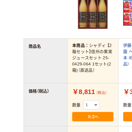
本商品：
シャディ 【2
伊藤
商品名
箱セット】信州の果実
園 
ジュースセット 25-
本 I
0429-064 1セット(2
品）
箱)（直送品）
￥8,811
￥3
価格（税込）
（税込）
数量
数量
カゴへ