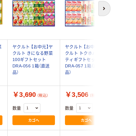
次へ
菜
ヤクルト 【お中元】ヤ
ヤクルト 【お中元】ヤ
カゴメ 【
レ
クルト きになる野菜
クルト トクホバラエ
メ 野菜生
100ギフトセット
ティギフトセット
プレミア
DRA-056 1箱（直送
DRA-057 1箱（直送
YP-50S
品）
品）
￥3,690
￥3,506
￥5,5
（税込）
（税込）
数量
数量
数量
カゴへ
カゴへ