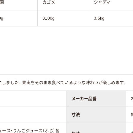
園
カゴメ
シャディ
0g
3100g
3.5kg
にしました。果実をそのまま食べているような味わいが楽しめます。
メーカー品番
寸法
ュース・りんごジュース（ふじ）各