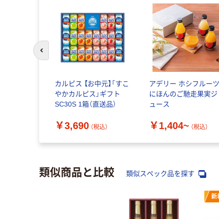
前のスライドへ
カルピス 【お中元】「すこ
アデリー ホシフルー
やかカルピス」ギフト
にほんのご馳走果実ジ
SC30S 1箱（直送品）
ュース
￥3,690
￥1,404~
（税込）
（税込）
類似商品と比較
類似スペック品を探す
新