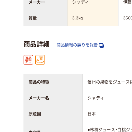
メーカー
シャディ
伊藤
質量
3.3kg
350
商品詳細
商品情報の誤りを報告
商品の特徴
信州の果物をジュース
メーカー名
シャディ
原産国
日本
●林檎ジュース・白桃ジ