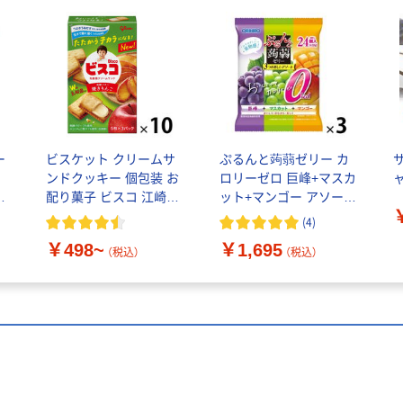
ー
ビスケット クリームサ
ぷるんと蒟蒻ゼリー カ
チ
ンドクッキー 個包装 お
ロリーゼロ 巨峰+マスカ
ャ
1
配り菓子 ビスコ 江崎グ
ット+マンゴー アソート
リコ
1セット（1袋（24個入）
(
4
)
×3） オリヒロ ミニパウ
￥498~
￥1,695
チ
（税込）
（税込）