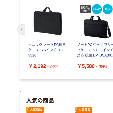
前のスライドへ
ソニック ノートPC軽量
ノートPCバッグ ブリ
ケース15.6インチ UT-
フケース ～15.6イン
5528
対応 抗菌 BM-BCAB0
エレコム
￥2,192~
￥5,580~
（税込）
（税込）
人気の商品
人気商品
人気商品