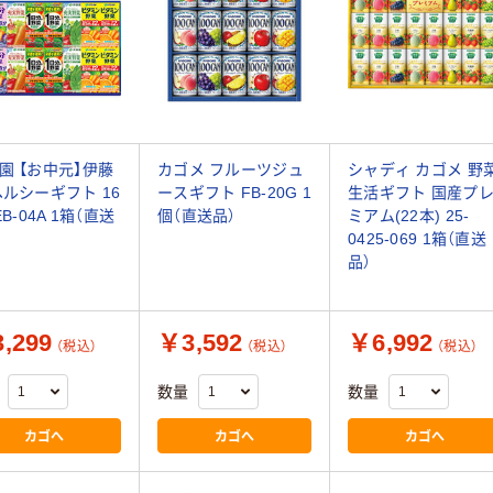
園 【お中元】伊藤
カゴメ フルーツジュ
シャディ カゴメ 野
ヘルシーギフト 16
ースギフト FB-20G 1
生活ギフト 国産プ
EB-04A 1箱（直送
個（直送品）
ミアム(22本) 25-
0425-069 1箱（直送
品）
,299
￥3,592
￥6,992
（税込）
（税込）
（税込）
数量
数量
カゴへ
カゴへ
カゴへ