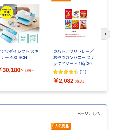
次のスライド
サンワダイレクト スキ
東ハト／フリトレー／
【個包装】江
ナー 400-SCN
おやつカンパニー スナ
ィータイム
ックアソート 1箱（30袋
￥30,180~
入）
（税込）
(
11
)
￥2,728
￥2,082
（税込）
ページ：
1
／
3
人気商品