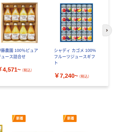
次のスライド
伊藤農園 100％ピュア
シャディ カゴメ 100%
シャディ 
ジュース詰合せ
フルーツジュースギフ
活ギフト 
ト
ム
￥4,571~
（税込）
￥7,240~
￥6,992
（税込）
新着
新着
新着