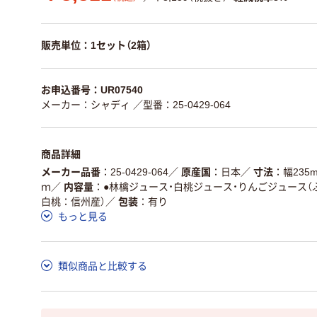
販売単位：1セット（2箱）
お申込番号：UR07540
メーカー：シャディ
／型番：25-0429-064
商品詳細
メーカー品番
25-0429-064
／
原産国
日本
／
寸法
幅235
ｍ
／
内容量
●林檎ジュース・白桃ジュース・りんごジュース（
白桃：信州産）
／
包装
有り
もっと見る
類似商品と比較する