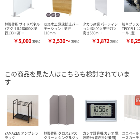
林製作所 サイドパネル
友澤木工 飛沫防止パー
タカラ産業 パーティシ
岐阜プラス
（アクリル）幅600×奥
テーション L 奥行
ョン 幅400×奥行77×
TECCELL
行133×高…
110mm
高さ550m…
ール L型
￥5,000
￥2,530～
￥3,872
￥6,2
（税込）
（税込）
（税込）
この商品を見た人はこちらも検討されていま
す
YAMAZEN アンブレラ
林製作所 クロスZIPス
カシオ計算機 カシオ 電
ユニベール
ラック
クリーン シングルジッ
波時計(置き掛け兼用)
ースカーテ