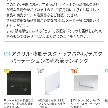
このため、実際にお届けする商品とサイト上の商品情報の表記
が異なる場合がございますので、ご使用前には必ずお届けした
商品の商品ラベルや注意書きをご確認ください。
さらに詳細な商品情報が必要な場合は、メーカー等にお問い合
わせください。
また、販売単位における「セット」表記は、箱でのお届けをお約束
するものではありません。あらかじめご了承ください。
アクリル・樹脂デスクトップパネル/デスク
パーテーションの売れ筋ランキング
サンケーキコム 新型コロ
林製作所 サイドパネル
【アウトレット】ナカバヤ
友
ナウィルス飛沫感染対策
（アクリル）幅600×奥行
シ アクリルパーティショ
ー
用アクリル板 …
133×高…
ン 幅120…