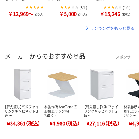
(
3件
)
(
1件
)
￥12,969～
￥5,000
￥15,246
（税込）
（税込）
（税込）
ランキングをもっと見る
メーカーからのおすすめ商品
スポンサー
【軒先渡し】Y2K ファイ
林製作所 AnoTana Ｚ
【軒先渡し】Y2K ファイ
林製作所 A
リングキャビネット 3
脚机上ラック 幅
リングキャビネット 2
脚机上ラ
段 …
250×…
段 …
250×…
¥34,361（税込）
¥4,980（税込）
¥27,116（税込）
¥4,