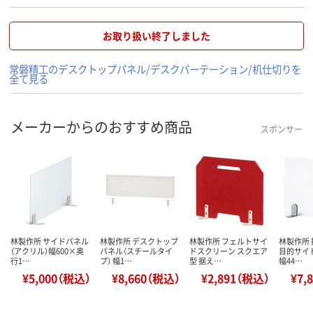
お取り扱い終了しました
常磐精工のデスクトップパネル/デスクパーテーション/机仕切りを
全て見る
メーカーからのおすすめ商品
スポンサー
林製作所 サイドパネル
林製作所 デスクトップ
林製作所 フェルトサイ
林製作所 
（アクリル）幅600×奥
パネル（スチールタイ
ドスクリーン スクエア
目的サイ
行1…
プ） 幅1…
型 据え…
幅44…
¥5,000（税込）
¥8,660（税込）
¥2,891（税込）
¥7,