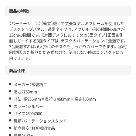
商品の特徴
【パーテーション】【衝立】軽くて丈夫なアルミフレームを使用した
デスクトップパネル。通常タイプは、アクリル下部の隙間の高さが
13cmの隙間です。【対面デスクにおすすめの3面タイプ】正面＆側
面もガードする3面タイプは、デスクのパーテーションに最適です。
3台設置すれば、6人掛けのデスクもしっかりカバーできます。（添付
図参照）また折りたたみ式なので、使用しない時はコンパクトに収
納できます。
商品仕様
メーカー：常磐精工
高さ：760mm
寸法：幅936mm×奥行き460mm×高さ760mm
カラー：シルバー
サイズ：600X900
種類：パーテーションスタンド
組立目安：お客様組立品
質量：6.3kg