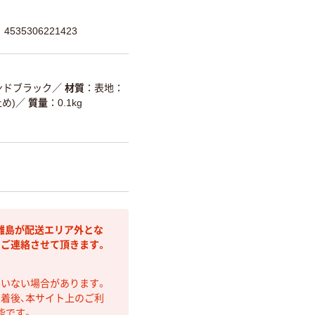
535306221423
ンドブラック
／
材質
表地：
め)
／
質量
0.1kg
離島が配送エリア外とな
りご連絡させて頂きます。
ていない場合があります。
着後、本サイト上のご利
能です。