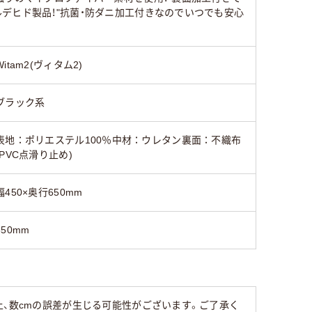
デヒド製品！"抗菌・防ダニ加工付きなのでいつでも安心
Witam2(ヴィタム2)
ブラック系
表地：ポリエステル100％中材：ウレタン裏面：不織布
(PVC点滑り止め)
幅450×奥行650mm
650mm
上、数cmの誤差が生じる可能性がございます。ご了承く