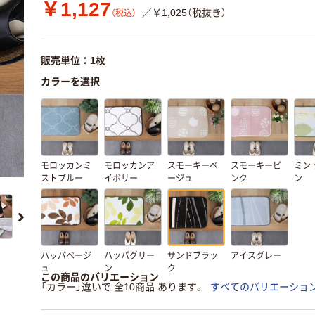
￥1,127
／￥1,025（税抜き）
（税込）
販売単位：1枚
カラーを選択
モロッカンミ
モロッカンア
スモーキーベ
スモーキーピ
ミン
ストブルー
イボリー
ージュ
ンク
ン
ハッパベージ
ハッパグリー
サンドブラッ
アイスグレー
ュ
ン
ク
この商品のバリエーション
「カラー」違いで 全10商品 あります。
すべてのバリエーショ