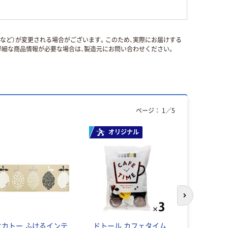
国など）が変更される場合がございます。このため、実際にお届けする
細な商品情報が必要な場合は、製造元にお問い合わせください。
ページ：
1
／
5
オリジナル
人気商品
次のスライド
オカトー ふけるインテ
ドトール カフェタイム
ファイン 