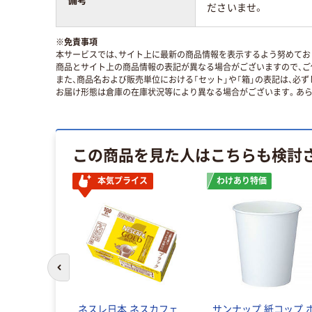
ださいませ。
※
免責事項
本サービスでは、サイト上に最新の商品情報を表示するよう努めており
商品とサイト上の商品情報の表記が異なる場合がございますので、ご
また、商品名および販売単位における「セット」や「箱」の表記は、必
お届け形態は倉庫の在庫状況等により異なる場合がございます。あら
この商品を見た人はこちらも検討
本気プライス
わけあり特価
前のスライドへ
イレスリッ
ネスレ日本 ネスカフェ
サンナップ 紙コップ 