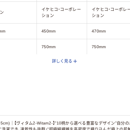
イケヒコ・コーポレー
イケヒコ・コーポレ
ン
ション
ション
mm
450mm
470mm
750mm
750mm
詳しく見る
ーン系、ピンク
オレンジ系
オレンジ系
ブラウン系
約0.8kg
約1.3kg
65cm)｜【ヴィタム2-Witam2-】"10柄から選べる豊富なデザイン"
洗濯でき、速乾性も抜群♪"超極細繊維を高密度で織り込んだ極上の肌