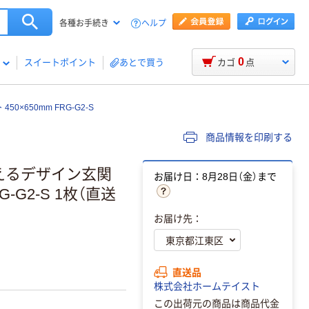
ヘルプ
各種お手続き
0
スイートポイント
あとで買う
カゴ
点
0×650mm FRG-G2-S
商品情報を印刷する
 洗えるデザイン玄関
お届け日：8月28日（金）まで
-G2-S 1枚（直送
お届け先：
直送品
株式会社ホームテイスト
この出荷元の商品は商品代金