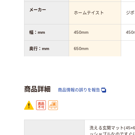
メーカー
ホームテイスト
ジポ
幅：mm
450mm
450
奥行：mm
650mm
カラーグループ
グリ
ブラック系
系、
商品詳細
質量
0.1kg
商品情報の誤りを報告
洗える玄関マット(45×
ッシャブルなのですぐに