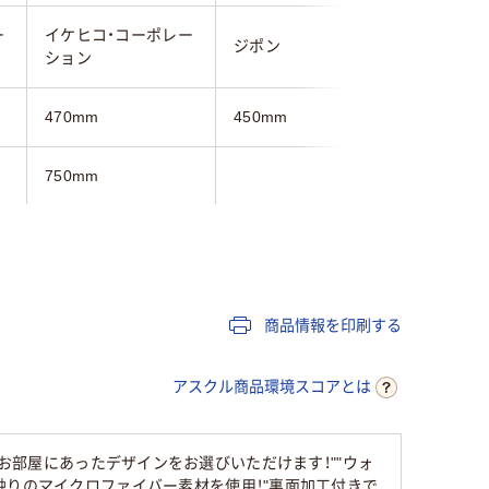
ー
イケヒコ・コーポレー
ジポン
東谷
ション
470mm
450mm
450mm
750mm
750mm
グリーン系
グリーン系
レッド系
約1.3kg
商品情報を印刷する
アスクル商品環境スコアとは
自分のお部屋にあったデザインをお選びいただけます！""ウォ
触りのマイクロファイバー素材を使用！"裏面加工付きで