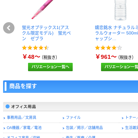
蛍光オプテックス1(アス
嬬恋銘水 ナチュラル
クル限定モデル) 蛍光ペ
ラルウォーター 500m
ン ゼブラ
ャップシ…
￥48～
￥961～
（税抜き）
（税抜き）
商品を探す
事務用品／文房具
ファイル
トナー
OA機器／家電／電池
包装／掲示／店舗用品
生活雑