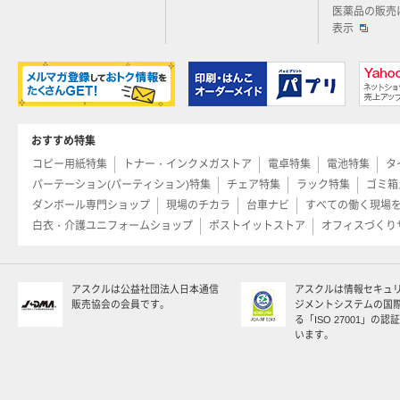
医薬品の販売
表示
おすすめ特集
コピー用紙特集
トナー・インクメガストア
電卓特集
電池特集
タ
パーテーション(パーティション)特集
チェア特集
ラック特集
ゴミ箱
ダンボール専門ショップ
現場のチカラ
台車ナビ
すべての働く現場
白衣・介護ユニフォームショップ
ポストイットストア
オフィスづくり
アスクルは公益社団法人日本通信
アスクルは情報セキュ
販売協会の会員です。
ジメントシステムの国
る「ISO 27001」の
います。