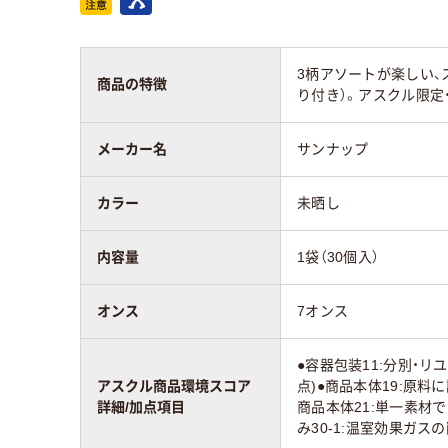
3柄アソートが楽しい
商品の特徴
り付き）。アスクル限定
メーカー名
サンナップ
カラー
未晒し
内容量
1袋（30個入）
オンス
7オンス
●容器包装11:分別・リ
アスクル商品環境スコア
点)●商品本体19:原料
詳細/加点項目
商品本体21:単一素材で
み30-1:温室効果ガス