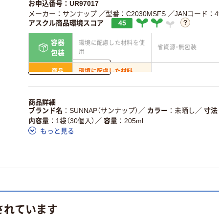
お申込番号：UR97017
メーカー：サンナップ
／型番：C2030MSFS
／JANコード：490
アスクル商品環境スコア
45
容器
環境に配慮した材料を使
省資源・無包装
用
包装
詳しく見る
商品
環境に配慮した材料
省資源・省エネ・節水
本体
を使用
独自の回収スキームがあ
アスクルで資源循環し
商品詳細
仕組
る
ている
ブランド名
SUNNAP（サンナップ）
／
カラー
未晒し
／
寸法
内容量
1袋（30個入）
／
容量
205ml
この商品の環境配慮ポイントです。詳しくはページ下部の商品
もっと見る
ア詳細／加点項目
」で確認できます。
されています