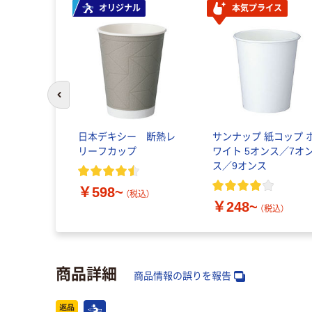
オリジナル
本気プライス
前のスライドへ
日本デキシー 断熱レ
サンナップ 紙コップ 
リーフカップ
ワイト 5オンス／7オ
ス／9オンス
￥598~
（税込）
￥248~
（税込）
商品詳細
商品情報の誤りを報告