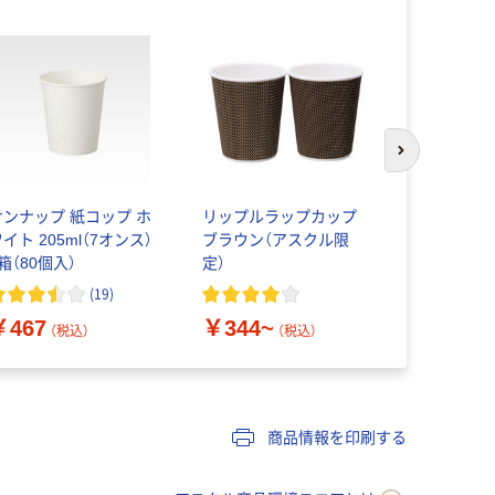
次のスライド
サンナップ 紙コップ ホ
リップルラップカップ
アズワン 紙
イト 205ml（7オンス）
ブラウン（アスクル限
9798
箱（80個入）
定）
￥380~
(
19
)
￥467
￥344~
（税込）
（税込）
商品情報を印刷する