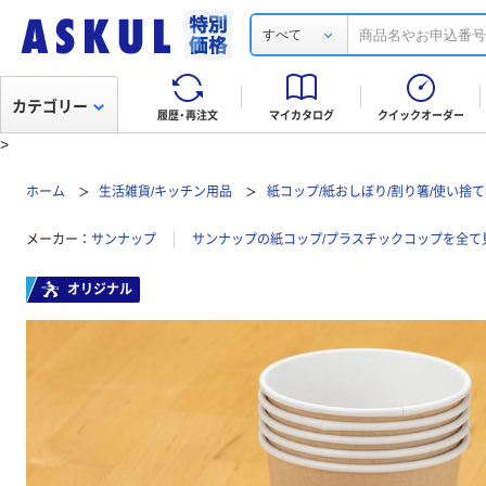
すべて
カテゴリー
履歴・再注文
マイカタログ
クイックオーダー
>
ホーム
生活雑貨/キッチン用品
紙コップ/紙おしぼり/割り箸/使い捨
メーカー
サンナップ
サンナップの紙コップ/プラスチックコップを全て
オリジナル