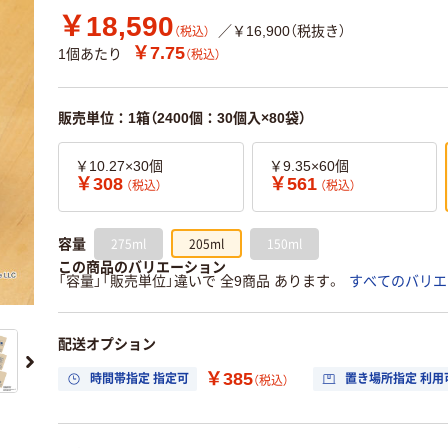
￥18,590
／￥16,900（税抜き）
（税込）
￥7.75
1個あたり
（税込）
販売単位：1箱（2400個：30個入×80袋）
￥10.27×30個
￥9.35×60個
￥308
￥561
（税込）
（税込）
275ml
205ml
150ml
容量
この商品のバリエーション
「容量」「販売単位」違いで 全9商品 あります。
すべてのバリエ
配送オプション
￥385
時間帯指定 指定可
置き場所指定 利用
（税込）