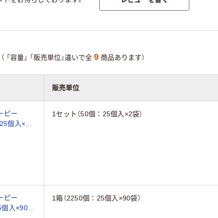
9
（
「容量」
「販売単位」違いで全
商品あります）
販売単位
ーピー
1セット（50個：25個入×2袋）
25個入×2
ーピー
1箱（2250個：25個入×90袋）
5個入×90