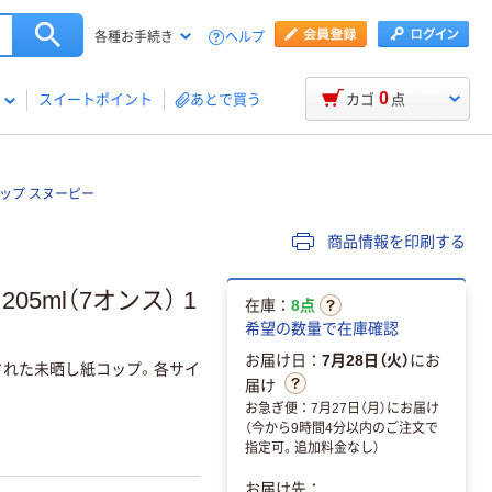
ヘルプ
各種お手続き
0
スイートポイント
あとで買う
カゴ
点
ップ スヌーピー
商品情報を印刷する
5ml（7オンス） 1
在庫：
8点
希望の数量で在庫確認
お届け日：
7月28日（火）
にお
された未晒し紙コップ。各サイ
届け
お急ぎ便：7月27日（月）にお届け
（今から9時間4分以内のご注文で
指定可。追加料金なし）
お届け先：