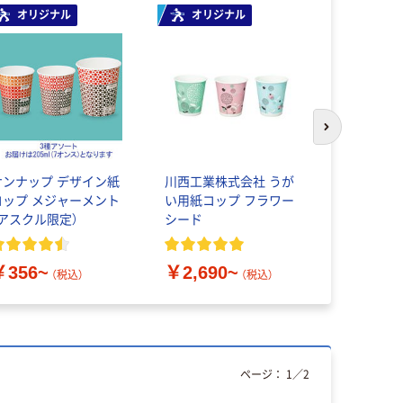
オリジナル
オリジナル
本気プ
次のスライド
サンナップ デザイン紙
川西工業株式会社 うが
サントリー
コップ メジャーメント
い用紙コップ フラワー
ラルウォー
（アスクル限定）
シード
ボトル
￥356~
￥2,690~
￥686~
（税込）
（税込）
ページ：
1
／
2