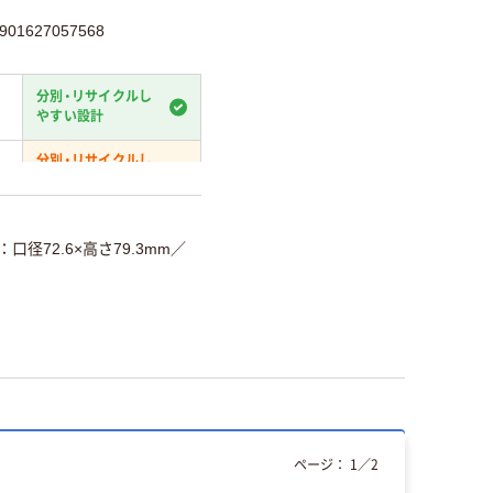
1627057568
分別・リサイクルし
やすい設計
分別・リサイクルし
やすい設計
温室効果ガスなどの
削減
口径72.6×高さ79.3mm
／
詳細「
アスクル商品環境スコ
ページ：
1
／
2