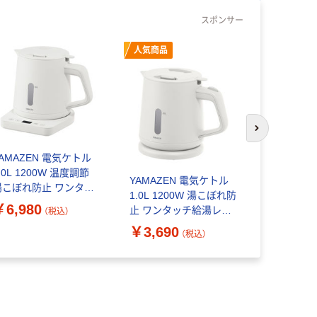
スポンサー
人気商品
次のスライド
YAMAZEN 電気ケトル
アイリスオー
.0L 1200W 温度調節
ャー炊飯器 5
YAMAZEN 電気ケトル
湯こぼれ防止 ワンタッ
IKB50-B
1.0L 1200W 湯こぼれ防
チ給湯レバー YKU-
（直送品）
￥6,980
￥17,05
止 ワンタッチ給湯レバ
（税込）
C1210J(W) 1台
ー 空焚き防止 YKU-
￥3,690
（税込）
S1210J(W) 1台