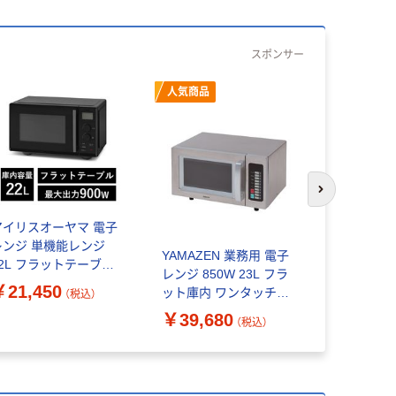
スポンサー
人気商品
次のスライド
アイリスオーヤマ 電子
電子レンジ
レンジ 単機能レンジ
18L フラ
YAMAZEN 業務用 電子
22L フラットテーブル
コンパクト
レンジ 850W 23L フラ
タイパレンジ IMB-
ュー18種 
￥21,450
￥25,81
ット庫内 ワンタッチメ
（税込）
D2204-B ブラック
TRH30A-
モリー調理機能 GRA-
￥39,680
個（直送品）
（税込）
F2301(S) 1台