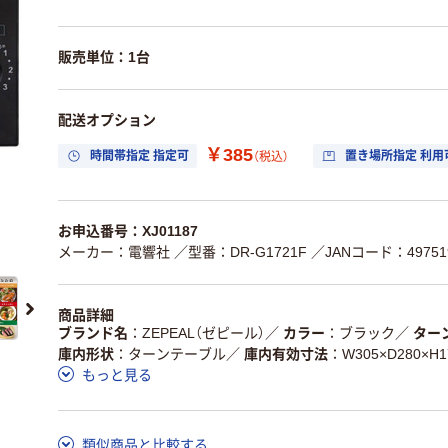
販売単位：1台
配送オプション
￥385
時間帯指定 指定可
置き場所指定 利用
（税込）
お申込番号：XJ01187
メーカー：電響社
／型番：DR-G1721F
／JANコード：497519
商品詳細
ブランド名
ZEPEAL（ゼピール）
／
カラー
ブラック
／
ター
庫内形状
ターンテーブル
／
庫内有効寸法
W305×D280×H
もっと見る
類似商品と比較する