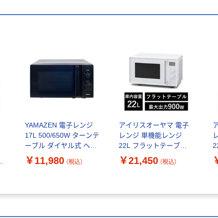
YAMAZEN 電子レンジ
アイリスオーヤマ 電子
17L 500/650W ターンテ
レンジ 単機能レンジ
ーブル ダイヤル式 ヘル
22L フラットテーブル
ツフリー YRBD-
タイパレンジ IMB-
￥11,980
￥21,450
時
（税込）
（税込）
HF171(B) 1台
FD2204-W ホワイト
F