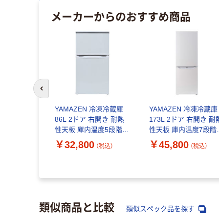
メーカーからのおすすめ商品
前のスライドへ
YAMAZEN 冷凍冷蔵庫
YAMAZEN 冷凍冷蔵庫
86L 2ドア 右開き 耐熱
173L 2ドア 右開き 耐
性天板 庫内温度5段階調
性天板 庫内温度7段階
節 静音設計 YFR-
節 静音設計 YFR-
￥32,800
￥45,800
（税込）
（税込）
D91(W) 1台
D170(W) 1台
類似商品と比較
類似スペック品を探す