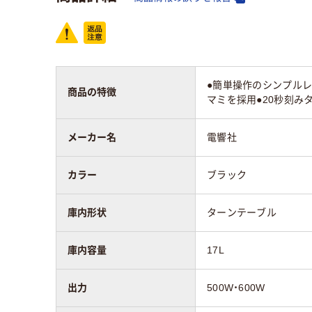
●簡単操作のシンプルレ
商品の特徴
マミを採用●20秒刻み
メーカー名
電響社
カラー
ブラック
庫内形状
ターンテーブル
庫内容量
17L
出力
500W・600W