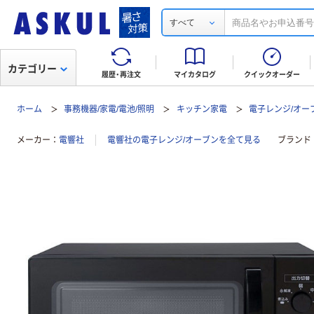
すべて
カテゴリー
履歴・再注文
マイカタログ
クイックオーダー
ホーム
事務機器/家電/電池/照明
キッチン家電
電子レンジ/オー
メーカー
電響社
電響社の電子レンジ/オーブンを全て見る
ブランド