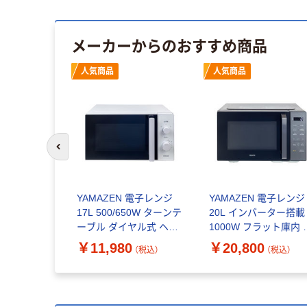
メーカーからのおすすめ商品
人気商品
人気商品
前のスライドへ
YAMAZEN 電子レンジ
YAMAZEN 電子レンジ
17L 500/650W ターンテ
20L インバーター搭載
ーブル ダイヤル式 ヘル
1000W フラット庫内 
ツフリー YRBD-
短お急ぎモード ERA-
￥11,980
￥20,800
（税込）
（税込）
HF171(W) 1台
020FE(B) 1台