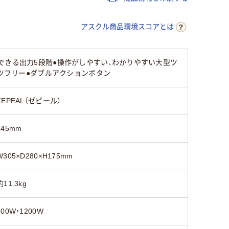
アスクル商品環境スコアとは
できる出力5段階●操作がしやすい、わかりやすい大型ツ
ルツフリー●ダブルアクションボタン
ZEPEAL（ゼピール）
245mm
W305×D280×H175mm
約11.3kg
900W・1200W