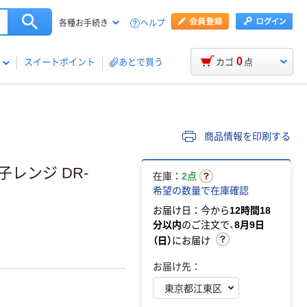
ヘルプ
各種お手続き
0
スイートポイント
あとで買う
カゴ
点
商品情報を印刷する
レンジ DR-
在庫：
2点
希望の数量で在庫確認
お届け日：今から
12時間18
分以内
のご注文で、
8月9日
（日）
にお届け
お届け先：