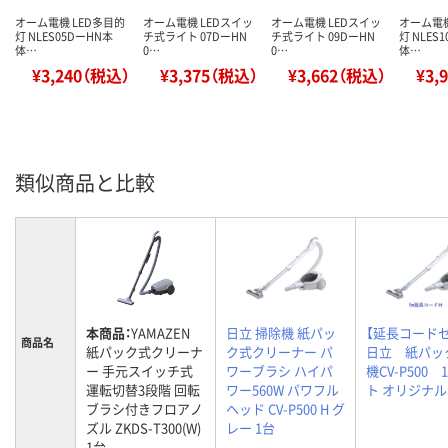
オーム電機 LED多目的
オーム電機 LEDスイッ
オーム電機 LEDスイッ
オーム電機
灯 NLES05DーHN本
チ式ライト 07DーHN
チ式ライト 09DーHN
灯 NLES
体…
0…
0…
体…
¥3,240（税込）
¥3,375（税込）
¥3,662（税込）
¥3,
類似商品と比較
本商品：
YAMAZEN
日立 掃除機 紙パッ
【延長コード
商品名
紙パック式クリーナ
ク式クリーナー パ
日立 紙パッ
ー 手元スイッチ式
ワーブラシ ハイパ
機CV-P500 
運転切替3段階 回転
ワー560W パワフル
ト オリジナル
ブラシ付きフロアノ
ヘッド CV-P500 H グ
ズル ZKDS-T300(W)
レー 1台
1台