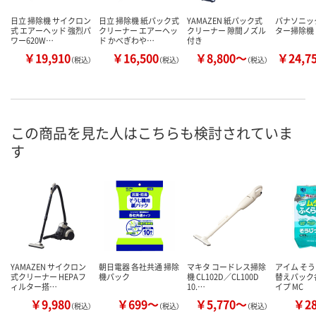
日立 掃除機 サイクロン
日立 掃除機 紙パック式
YAMAZEN 紙パック式
パナソニッ
式 エアーヘッド 強烈パ
クリーナー エアーヘッ
クリーナー 隙間ノズル
ター掃除機
ワー620W…
ド かべぎわや…
付き
￥19,910
￥16,500
￥8,800～
￥24,7
（税込）
（税込）
（税込）
この商品を見た人はこちらも検討されていま
す
YAMAZEN サイクロン
朝日電器 各社共通 掃除
マキタ コードレス掃除
アイム そ
式クリーナー HEPAフ
機パック
機 CL102D／CL100D
替えパック
ィルター搭…
10.…
イプ MC
￥9,980
￥699～
￥5,770～
￥2
（税込）
（税込）
（税込）