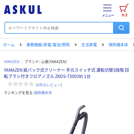
カゴ
メニュー
ホーム
事務機器/家電/電池/照明
生活家電
掃除機本体
YAMAZEN
ブランド：
山善(YAMAZEN)
YAMAZEN 紙パック式クリーナー 手元スイッチ式 運転切替3段階 回
転ブラシ付きフロアノズル ZKDS-T300(W) 1台
（
0
件のレビュー
）
ランキングを見る：
掃除機本体