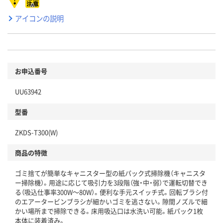
アイコンの説明
お申込番号
UU63942
型番
ZKDS-T300(W)
商品の特徴
ゴミ捨てが簡単なキャニスター型の紙パック式掃除機（キャニスタ
ー掃除機）。用途に応じて吸引力を3段階（強・中・弱）で運転切替でき
る（吸込仕事率300W～80W）。便利な手元スイッチ式。回転ブラシ付
のエアータービンブラシが細かいゴミを逃さない。隙間ノズルで細
かい場所まで掃除できる。床用吸込口は水洗い可能。紙パック1枚
本体に装着済み。