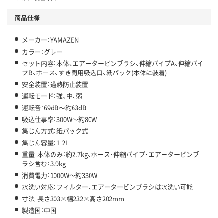
商品仕様
メーカー：YAMAZEN
カラー：グレー
セット内容：本体、エアータービンブラシ、伸縮パイプA、伸縮パイ
プB、ホース、すき間用吸込口、紙パック(本体に装着)
安全装置：過熱防止装置
運転モード：強、中、弱
運転音：69dB～約63dB
吸込仕事率：300W～約80W
集じん方式：紙パック式
集じん容量：1.2L
重量：本体のみ：約2.7kg、ホース・伸縮パイプ・エアータービンブ
ラシ含む：3.9kg
消費電力：1000W～約330W
水洗い対応：フィルター、エアータービンブラシは水洗い可能
寸法：長さ303×幅232×高さ202mm
製造国：中国