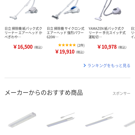
日立 掃除機 紙パック式ク
日立 掃除機 サイクロン式
YAMAZEN 紙パック式ク
日
リーナー エアーヘッド か
エアーヘッド 強烈パワー
リーナー 手元スイッチ式
リ
べぎわや…
620W…
運転切…
イ
￥16,500
(
2件
)
￥10,978
（税込）
（税込）
￥19,910
（税込）
ランキングをもっと見る
メーカーからのおすすめ商品
スポンサー