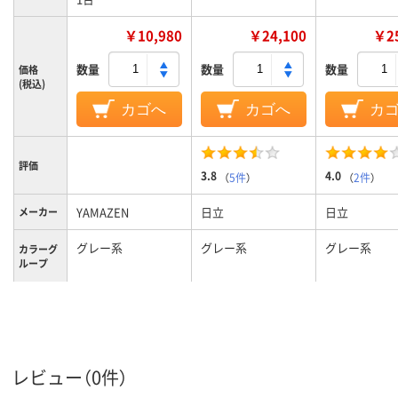
￥10,980
￥24,100
￥25
数量
数量
数量
価格
(税込)
カゴへ
カゴへ
カ
評価
3.8
4.0
（
5件
）
（
2件
）
YAMAZEN
日立
日立
メーカー
グレー系
グレー系
グレー系
カラーグ
ループ
集じん容
1.2L
1.5l
1.5l
量
本体のみ：約2.7kg、
ホース・伸縮パイプ・
重量
レビュー（0件）
エアータービンブラ
シ含む：3.9kg