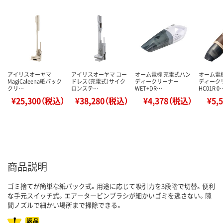
アイリスオーヤマ
アイリスオーヤマ コー
オーム電機 充電式ハン
オーム電
MagiCaleena紙パック
ドレス（充電式）サイク
ディークリーナー
ディーク
クリ…
ロンステ…
WET+DR…
HC01R 0
¥25,300（税込）
¥38,280（税込）
¥4,378（税込）
¥5,
商品説明
ゴミ捨てが簡単な紙パック式。用途に応じて吸引力を3段階で切替。便利
な手元スイッチ式。エアータービンブラシが細かいゴミを逃さない。隙
間ノズルで細かい場所まで掃除できる。