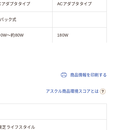
Cアダプタタイプ
ACアダプタタイプ
パック式
00W～約80W
180W
レー系
イエロー系
2L
17L
商品情報を印刷する
アスクル商品環境スコアとは
東芝ライフスタイル