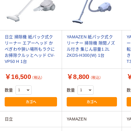
日立 掃除機 紙パック式ク
YAMAZEN 紙パック式ク
Y
リーナー エアーヘッド か
リーナー 掃除機 隙間ノズ
ー
べぎわや狭い場所もラクに
ル付き 集じん容量1.2L
転
お掃除クルッとヘッド CV-
ZKDS-H300(W) 1台
き
VP50 H 1台
T
￥16,500
￥8,800
￥
（税込）
（税込）
数量
数量
数
カゴへ
カゴへ
日立
YAMAZEN
Y