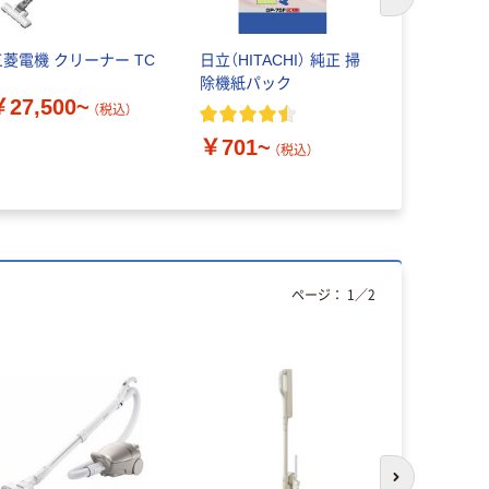
次のスライド
三菱電機 クリーナー TC
日立（HITACHI） 純正 掃
マキタ コ
除機紙パック
機 CL102
￥27,500~
10.8V
（税込）
￥701~
（税込）
￥5,770
ページ：
1
／
2
次のスライド