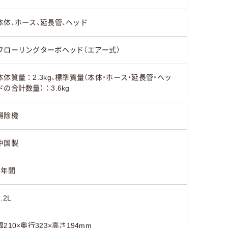
本体、ホース、延長管、ヘッド
フローリングターボヘッド（エアー式）
本体質量：2.3kg、標準質量（本体・ホース・延長管・ヘッ
ドの合計数量）：3.6kg
掃除機
中国製
1年間
1.2L
幅210×奥行323×高さ194mm