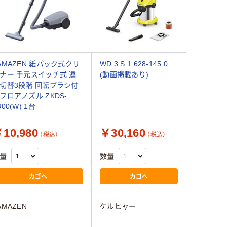
AMAZEN 紙パック式クリ
WD 3 S 1.628-145.0
ナー 手元スイッチ式 運
(動画掲載あり)
切替3段階 回転ブラシ付
フロアノズル ZKDS-
300(W) 1台
10,980
￥30,160
（税込）
（税込）
量
数量
カゴへ
カゴへ
AMAZEN
ケルヒャー