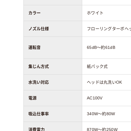
カラー
ホワイト
ノズル仕様
フローリングターボヘッ
運転音
65dB～約61dB
集じん方式
紙パック式
水洗い対応
ヘッドは丸洗いOK
電源
AC100V
吸込仕事率
340W～約80W
消費電力
870W～約250W