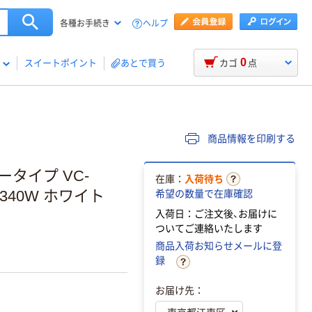
ヘルプ
各種お手続き
0
スイートポイント
あとで買う
カゴ
点
商品情報を印刷する
タイプ VC-
在庫：
入荷待ち
340W ホワイト
希望の数量で在庫確認
入荷日：ご注文後、お届けに
ついてご連絡いたします
商品入荷お知らせメールに登
録
お届け先：