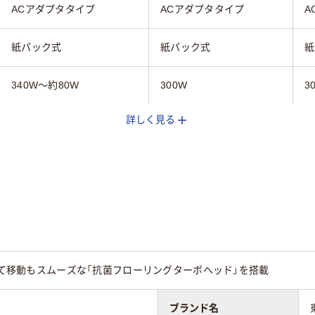
ACアダプタタイプ
ACアダプタタイプ
A
紙パック式
紙パック式
紙
340W～約80W
300W
3
詳しく見る
グレー系
ホワイト系
グ
1.2L
1.
軽くて移動もスムーズな「抗菌フローリングターボヘッド」を搭載
ブランド名