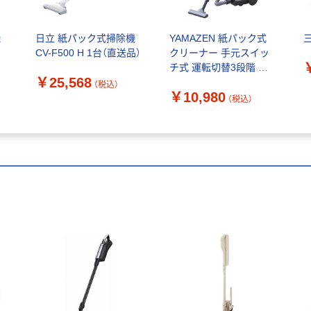
機
日立 紙パック式掃除機
YAMAZEN 紙パック式
CV-F500 H 1台（直送品）
クリーナー 手元スイッ
チ式 運転切替3段階 回
￥25,568
転ブラシ付きフロアノ
（税込）
￥10,980
ズル ZKDS-T300(W) 1
（税込）
台