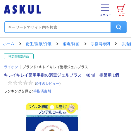
カゴ
メニュー
ホーム
衛生/医療/介護
消毒/除菌
手指消毒剤
手指
指定医薬部外品
ライオン
ブランド：
キレイキレイ消毒ジェルプラス
キレイキレイ薬用手指の消毒ジェルプラス 40ml 携帯用 1個
（
0
件のレビュー
）
ランキングを見る：
手指消毒剤