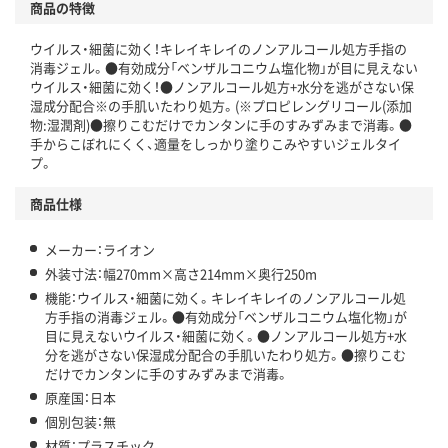
商品の特徴
ウイルス・細菌に効く！キレイキレイのノンアルコール処方手指の
消毒ジェル。●有効成分「ベンザルコニウム塩化物」が目に見えない
ウイルス・細菌に効く！●ノンアルコール処方+水分を逃がさない保
湿成分配合※の手肌いたわり処方。(※プロピレングリコール(添加
物:湿潤剤)●擦りこむだけでカンタンに手のすみずみまで消毒。●
手からこぼれにくく、適量をしっかり塗りこみやすいジェルタイ
プ。
商品仕様
メーカー：ライオン
外装寸法：幅270mm×高さ214mm×奥行250m
機能：ウイルス・細菌に効く。キレイキレイのノンアルコール処
方手指の消毒ジェル。●有効成分「ベンザルコニウム塩化物」が
目に見えないウイルス・細菌に効く。●ノンアルコール処方+水
分を逃がさない保湿成分配合の手肌いたわり処方。●擦りこむ
だけでカンタンに手のすみずみまで消毒。
原産国：日本
個別包装：無
材質：プラスチック