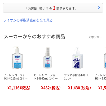
3
「内容量」 違いで 全
商品あります。
ライオンの手指消毒剤を全て見る
メーカーからのおすすめ商品
スポンサー
ピュレル ゴージョー
ピュレル ゴージョー
サラヤ 手指消毒剤HL
ピュレル
IHS-N 215ｍL（1本）…
IHS-N 60ｍL（1本） …
1L 1本
IHS-N 3
¥1,116（税込）
¥482（税込）
¥1,430（税込）
¥1,