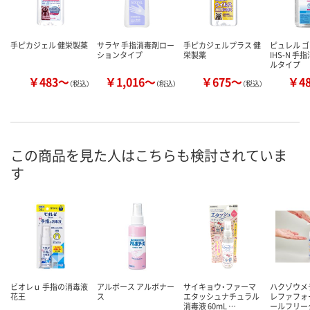
手ピカジェル 健栄製薬
サラヤ 手指消毒剤ロー
手ピカジェルプラス 健
ピュレル 
ションタイプ
栄製薬
IHS-N 手
ルタイプ
￥483～
￥1,016～
￥675～
￥4
（税込）
（税込）
（税込）
この商品を見た人はこちらも検討されていま
す
ビオレｕ 手指の消毒液
アルボース アルボナー
サイキョウ・ファーマ
ハクゾウメ
花王
ス
エタッシュナチュラル
レファフォ
消毒液 60mL …
ールフリー