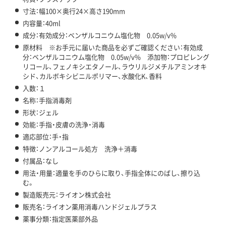
寸法：幅100×奥行24×高さ190mm
内容量：40ml
成分：有効成分：ベンザルコニウム塩化物 0.05w/v%
原材料 ※お手元に届いた商品を必ずご確認ください：有効成
分：ベンザルコニウム塩化物 0.05w/v% 添加物：プロピレング
リコール、フェノキシエタノール、ラウリルジメチルアミンオキ
シド、カルボキシビニルポリマー、水酸化K、香料
入数：１
名称：手指消毒剤
形状：ジェル
効能：手指・皮膚の洗浄・消毒
適応部位：手・指
特徴：ノンアルコール処方 洗浄＋消毒
付属品：なし
用法・用量：適量を手のひらに取り、手指全体にのばし、擦り込
む。
製造販売元：ライオン株式会社
販売名：ライオン薬用消毒ハンドジェルプラス
薬事分類：指定医薬部外品