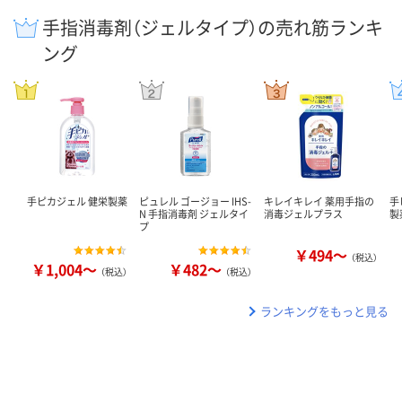
手指消毒剤（ジェルタイプ）の売れ筋ランキ
ング
手ピカジェル 健栄製薬
ピュレル ゴージョー IHS-
キレイキレイ 薬用手指の
手
N 手指消毒剤 ジェルタイ
消毒ジェルプラス
製
プ
￥494～
（税込）
￥1,004～
￥482～
（税込）
（税込）
ランキングをもっと見る