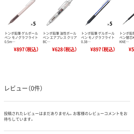
トンボ鉛筆 ゲルボール
トンボ鉛筆 油性ボール
トンボ鉛筆 ゲルボール
トンボ鉛
ペン モノグラフライト
ペン エアプレス クリア
ペン モノグラフライト
ペン替芯KN
0.5m…
BC…
0.38…
KNE…
¥897（税込）
¥628（税込）
¥897（税込）
¥
レビュー（0件）
投稿されたレビューはまだありません。お客様のレビューコメントをお
待ちしています。