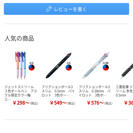
レビューを書く
人気の商品
ジェットストリーム
フリクションボール3
フリクションボール3
三菱鉛筆 
３色ボールペン アス
スリム 0.5mm パイ
スリム 0.38mm パ
リーム 多
クル限定カラー軸
ロット 3色ボー…
イロット 3色ボ…
0.5mm
三…
￥298～
￥549～
￥576～
￥3
（税込）
（税込）
（税込）