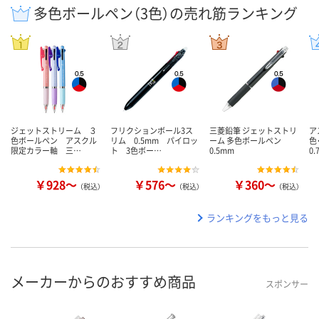
多色ボールペン（3色）の売れ筋ランキング
ジェットストリーム ３
フリクションボール3ス
三菱鉛筆 ジェットストリ
ア
色ボールペン アスクル
リム 0.5mm パイロッ
ーム 多色ボールペン
色
限定カラー軸 三…
ト 3色ボー…
0.5mm
0
￥928～
￥576～
￥360～
（税込）
（税込）
（税込）
ランキングをもっと見る
メーカーからのおすすめ商品
スポンサー