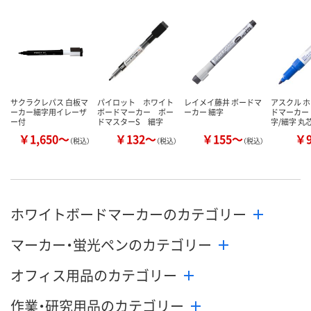
サクラクレパス 白板マ
パイロット ホワイト
レイメイ藤井 ボードマ
アスクル 
ーカー細字用イレーザ
ボードマーカー ボー
ーカー 細字
ドマーカー 
ー付
ドマスターS 細字
字/細字 丸
￥1,650～
￥132～
￥155～
￥
（税込）
（税込）
（税込）
ホワイトボードマーカーのカテゴリー
マーカー・蛍光ペンのカテゴリー
オフィス用品のカテゴリー
作業・研究用品のカテゴリー