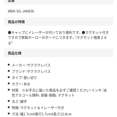
型番
WBK-SG-JAN#36
商品の特徴
●キャップにイレーザーが付いており便利です。●マグネット付き
ですので鉄製ホーローのボードにつきます。（マグネット強度２８
ｇ）
商品仕様
メーカー：サクラクレパス
ブランド：サクラクレパス
タイプ：使い切り
カラー：あお
材質 ※お手元に届いた商品を必ずご確認ください：インキ：油
性アルコール顔料、容器：樹脂、マグネット
太さ：細字
特徴：マグネット＆イレーザー付き
寸法：幅1.7cmX奥行1.7cmX高さ13.8cm