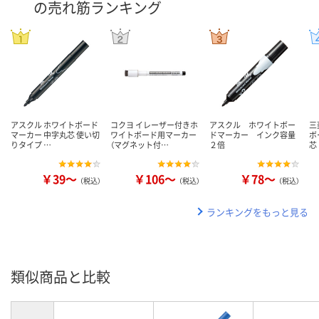
の売れ筋ランキング
アスクル ホワイトボード
コクヨ イレーザー付きホ
アスクル ホワイトボー
三
マーカー 中字丸芯 使い切
ワイトボード用マーカー
ドマーカー インク容量
ボ
りタイプ …
（マグネット付…
２倍
芯
￥39～
￥106～
￥78～
（税込）
（税込）
（税込）
ランキングをもっと見る
類似商品と比較