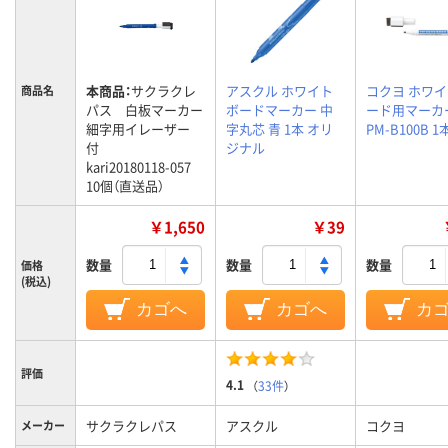
本商品：
サクラクレ
アスクル ホワイト
コクヨ ホワ
商品名
パス 白板マーカー
ボードマーカー 中
ード用マーカー
細字用イレーザー
字丸芯 青 1本 オリ
PM-B100B 1
付
ジナル
kari20180118-057
10個（直送品）
￥1,650
￥39
数量
数量
数量
価格
(税込)
カゴへ
カゴへ
カ
評価
4.1
（
33件
）
サクラクレパス
アスクル
コクヨ
メーカー