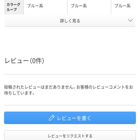
カラーグ
ブルー系
ブルー系
ブルー系
ループ
詳しく見る
細字
中字丸芯、中字
極細
太さ
使い切り
キャップ式、中綿式、
使い切り
タイプ
使い切り
マグネット＆イレー
マグネット＆
レビュー（0件）
特徴
ザー付き
ザー付き
アスクル
商品環境
70
スコア
投稿されたレビューはまだありません。お客様のレビューコメントをお
待ちしています。
レビューを書く
レビューをリクエストする