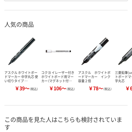
人気の商品
アスクル ホワイトボー
コクヨ イレーザー付き
アスクル ホワイトボ
三菱鉛筆(u
ドマーカー 中字丸芯 使
ホワイトボード用マー
ードマーカー インク
トボードマ
い切りタイプ …
カー（マグネット付…
容量２倍
字丸芯
￥39～
￥106～
￥78～
￥
（税込）
（税込）
（税込）
この商品を見た人はこちらも検討されていま
す